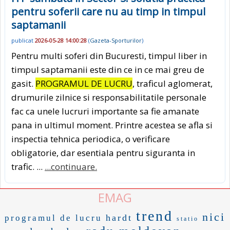
pentru soferii care nu au timp in timpul
saptamanii
publicat
2026-05-28 14:00:28
(
Gazeta-Sporturilor
)
Pentru multi soferi din Bucuresti, timpul liber in
timpul saptamanii este din ce in ce mai greu de
gasit.
PROGRAMUL DE LUCRU
, traficul aglomerat,
drumurile zilnice si responsabilitatile personale
fac ca unele lucruri importante sa fie amanate
pana in ultimul moment. Printre acestea se afla si
inspectia tehnica periodica, o verificare
obligatorie, dar esentiala pentru siguranta in
trafic. ...
...continuare.
EMAG
trend
nici
hardt
programul de lucru
statio