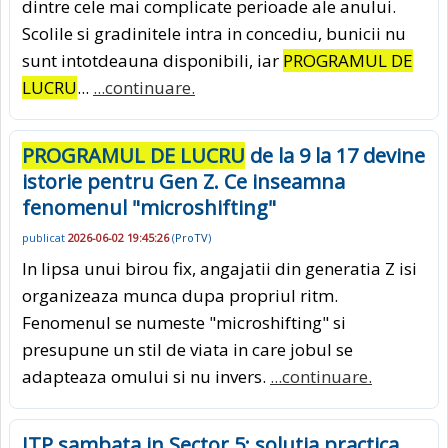
dintre cele mai complicate perioade ale anului.
Scolile si gradinitele intra in concediu, bunicii nu
sunt intotdeauna disponibili, iar
PROGRAMUL DE
LUCRU
...
...continuare.
PROGRAMUL DE LUCRU
de la 9 la 17 devine
istorie pentru Gen Z. Ce inseamna
fenomenul "microshifting"
publicat
2026-06-02 19:45:26
(
ProTV
)
In lipsa unui birou fix, angajatii din generatia Z isi
organizeaza munca dupa propriul ritm.
Fenomenul se numeste "microshifting" si
presupune un stil de viata in care jobul se
adapteaza omului si nu invers.
...continuare.
ITP sambata in Sector 5: solutia practica