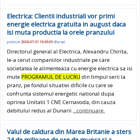
Electrica: Clientii industriali vor primi
energie electrica gratuita in august daca
isi muta productia la orele pranzului
publicat
2026-07-31 16:45:03
(
Bursa
)
Directorul general al Electrica, Alexandru Chirita,
le-a cerut companiilor industriale pe care
societatea le alimenteaza cu energie electrica sa isi
mute
PROGRAMUL DE LUCRU
din timpul serii la
pranz, pe fondul situatiei dificile cu care se
confrunta sistemul energetic national dupa
oprirea Unitatii 1 CNE Cernavoda, din cauza
debitului redus al Dunarii
...continuare.
Valul de caldura din Marea Britanie a sters
24 de milioane de ore de munca si a