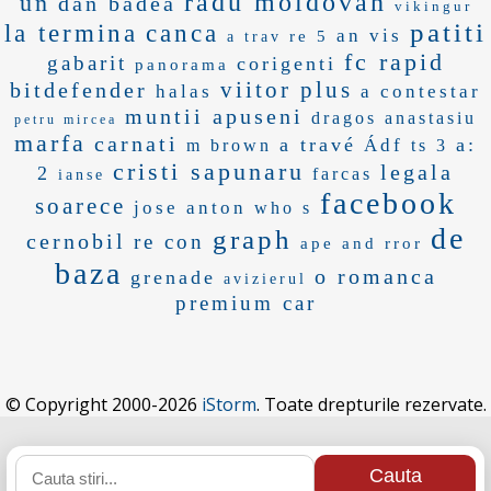
radu moldovan
un
dan badea
vikingur
patiti
la termina
canca
an vis
re 5
a trav
fc rapid
gabarit
corigenti
panorama
viitor plus
bitdefender
halas
a contestar
muntii apuseni
dragos anastasiu
petru mircea
marfa
carnati
a travé
a:
Ádf
m brown
ts 3
cristi sapunaru
legala
2
farcas
ianse
facebook
soarece
jose anton
who s
de
graph
cernobil
re con
ape and
rror
baza
o romanca
grenade
avizierul
premium car
© Copyright 2000-2026
iStorm
. Toate drepturile rezervate.