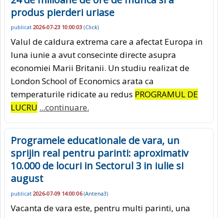
produs pierderi uriase
publicat
2026-07-23 10:00:03
(
Click
)
Valul de caldura extrema care a afectat Europa in
luna iunie a avut consecinte directe asupra
economiei Marii Britanii. Un studiu realizat de
London School of Economics arata ca
temperaturile ridicate au redus
PROGRAMUL DE
LUCRU
...continuare.
Programele educationale de vara, un
sprijin real pentru parinti: aproximativ
10.000 de locuri in Sectorul 3 in iulie si
august
publicat
2026-07-09 14:00:06
(
Antena3
)
Vacanta de vara este, pentru multi parinti, una