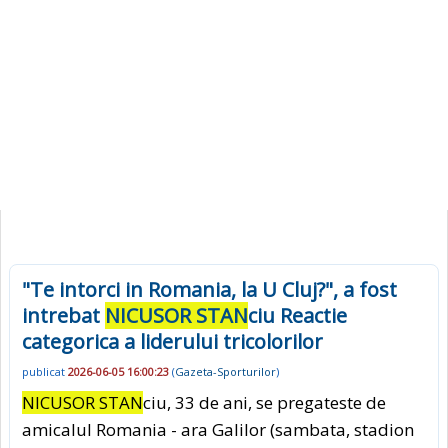
"Te intorci in Romania, la U Cluj?", a fost
intrebat
NICUSOR STAN
ciu Reactie
categorica a liderului tricolorilor
publicat
2026-06-05 16:00:23
(
Gazeta-Sporturilor
)
NICUSOR STAN
ciu, 33 de ani, se pregateste de
amicalul Romania - ara Galilor (sambata, stadion