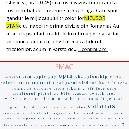
Ghencea, ora 20:45) si a fost evaziv atunci cand a
fost intrebat de o revenire in Superliga. Care sunt
gandurile mijlocasului tricolorilor
NICUSOR
STAN
ciu, inapoi in prima divizie din Romania? Au
aparut speculatii multiple in ultima perioada, iar
versiunea, deunazi, a fost aceea ca liderul
tricolorilor, acum in varsta de...
...continuare.
EMAG
opin
apple pay
championship
nicusor stan
orion_
bournemouth
talent
poligonul
vlad ion
bol s
la cena
romaqua
colonie
draft
fete care
teora
viking
monitorul
pistol cu bile
ceasuri swatch
drob
bors
wolverine
eu cu el
ion iordache
consuli generali
calarasi
dezvoltarea turismului
generatia
infineon
transporter
ibanfirst
nuggets
cel co
oradeana
technologies
atacat
unic
rasmus
it daily
i stoica
se
a
membri
vijelie
face scoala
y sí
eremia
a las
crisan