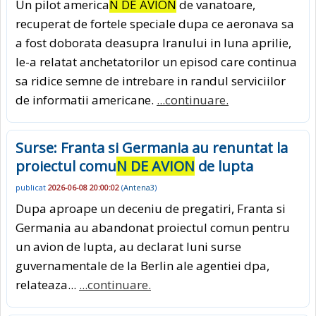
Un pilot america
N DE AVION
de vanatoare,
recuperat de fortele speciale dupa ce aeronava sa
a fost doborata deasupra Iranului in luna aprilie,
le-a relatat anchetatorilor un episod care continua
sa ridice semne de intrebare in randul serviciilor
de informatii americane.
...continuare.
Surse: Franta si Germania au renuntat la
proiectul comu
N DE AVION
de lupta
publicat
2026-06-08 20:00:02
(
Antena3
)
Dupa aproape un deceniu de pregatiri, Franta si
Germania au abandonat proiectul comun pentru
un avion de lupta, au declarat luni surse
guvernamentale de la Berlin ale agentiei dpa,
relateaza...
...continuare.