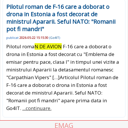
Pilotul roman de F-16 care a doborat o
drona in Estonia a fost decorat de
ministrul Apararii. Seful NATO: "Romanii
pot fi mandri"
publicat
2026-05-22 15:15:30
(
Go4IT
)
Pilotul roma
N DE AVION
F-16 care a doborat o
drona in Estonia a fost decorat cu "Emblema de
emisar pentru pace, clasa I" in timpul unei vizite a
ministrului Apararii la detasamentul romanesc
"Carpathian Vipers" […]Articolul Pilotul roman de
F-16 care a doborat o drona in Estonia a fost
decorat de ministrul Apararii. Seful NATO:
"Romanii pot fi mandri" apare prima data in
Go4IT.
...continuare.
EMAG