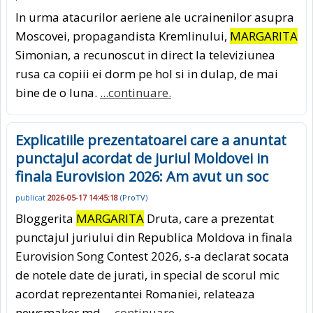
In urma atacurilor aeriene ale ucrainenilor asupra
Moscovei, propagandista Kremlinului,
MARGARITA
Simonian, a recunoscut in direct la televiziunea
rusa ca copiii ei dorm pe hol si in dulap, de mai
bine de o luna.
...continuare.
Explicatiile prezentatoarei care a anuntat
punctajul acordat de juriul Moldovei in
finala Eurovision 2026: Am avut un soc
publicat
2026-05-17 14:45:18
(
ProTV
)
Bloggerita
MARGARITA
Druta, care a prezentat
punctajul juriului din Republica Moldova in finala
Eurovision Song Contest 2026, s-a declarat socata
de notele date de jurati, in special de scorul mic
acordat reprezentantei Romaniei, relateaza
newsmaker.md.
...continuare.