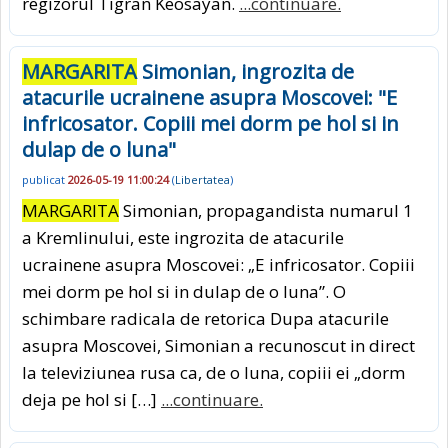
regizorul Tigran Keosayan.
...continuare.
MARGARITA
Simonian, ingrozita de
atacurile ucrainene asupra Moscovei: "E
infricosator. Copiii mei dorm pe hol si in
dulap de o luna"
publicat
2026-05-19 11:00:24
(
Libertatea
)
MARGARITA
Simonian, propagandista numarul 1
a Kremlinului, este ingrozita de atacurile
ucrainene asupra Moscovei: „E infricosator. Copiii
mei dorm pe hol si in dulap de o luna”. O
schimbare radicala de retorica Dupa atacurile
asupra Moscovei, Simonian a recunoscut in direct
la televiziunea rusa ca, de o luna, copiii ei „dorm
deja pe hol si […]
...continuare.