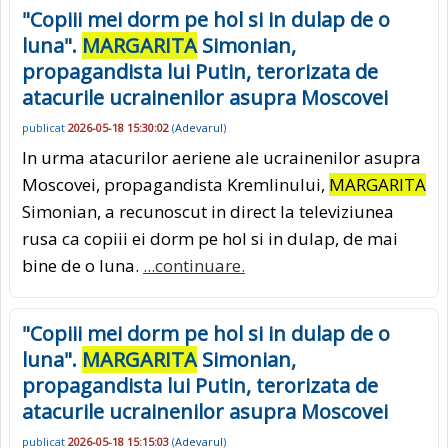
"Copiii mei dorm pe hol si in dulap de o
luna".
MARGARITA
Simonian,
propagandista lui Putin, terorizata de
atacurile ucrainenilor asupra Moscovei
publicat
2026-05-18 15:30:02
(
Adevarul
)
In urma atacurilor aeriene ale ucrainenilor asupra
Moscovei, propagandista Kremlinului,
MARGARITA
Simonian, a recunoscut in direct la televiziunea
rusa ca copiii ei dorm pe hol si in dulap, de mai
bine de o luna.
...continuare.
"Copiii mei dorm pe hol si in dulap de o
luna".
MARGARITA
Simonian,
propagandista lui Putin, terorizata de
atacurile ucrainenilor asupra Moscovei
publicat
2026-05-18 15:15:03
(
Adevarul
)