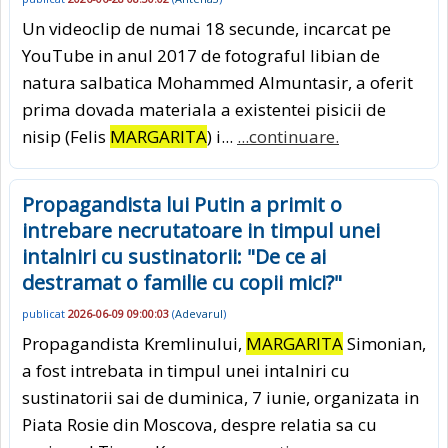
Un videoclip de numai 18 secunde, incarcat pe
YouTube in anul 2017 de fotograful libian de
natura salbatica Mohammed Almuntasir, a oferit
prima dovada materiala a existentei pisicii de
nisip (Felis
MARGARITA
) i...
...continuare.
Propagandista lui Putin a primit o
intrebare necrutatoare in timpul unei
intalniri cu sustinatorii: "De ce ai
destramat o familie cu copii mici?"
publicat
2026-06-09 09:00:03
(
Adevarul
)
Propagandista Kremlinului,
MARGARITA
Simonian,
a fost intrebata in timpul unei intalniri cu
sustinatorii sai de duminica, 7 iunie, organizata in
Piata Rosie din Moscova, despre relatia sa cu