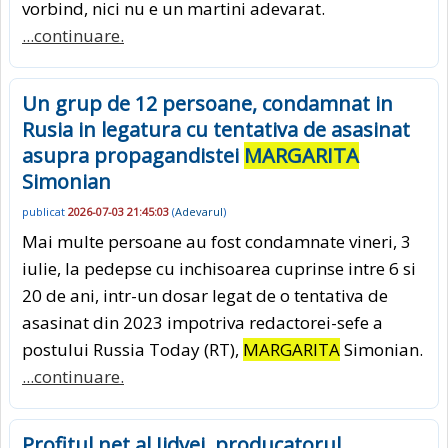
vorbind, nici nu e un martini adevarat.
...continuare.
Un grup de 12 persoane, condamnat in
Rusia in legatura cu tentativa de asasinat
asupra propagandistei
MARGARITA
Simonian
publicat
2026-07-03 21:45:03
(
Adevarul
)
Mai multe persoane au fost condamnate vineri, 3
iulie, la pedepse cu inchisoarea cuprinse intre 6 si
20 de ani, intr-un dosar legat de o tentativa de
asasinat din 2023 impotriva redactorei-sefe a
postului Russia Today (RT),
MARGARITA
Simonian.
...continuare.
Profitul net al Jidvei, producatorul