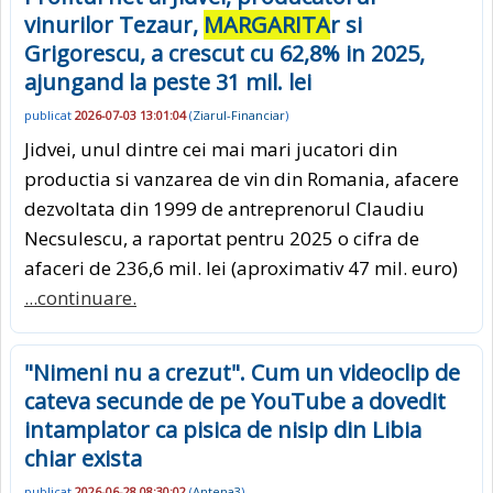
vinurilor Tezaur,
MARGARITA
r si
Grigorescu, a crescut cu 62,8% in 2025,
ajungand la peste 31 mil. lei
publicat
2026-07-03 13:01:04
(
Ziarul-Financiar
)
Jidvei, unul dintre cei mai mari jucatori din
productia si vanzarea de vin din Romania, afacere
dezvoltata din 1999 de antreprenorul Claudiu
Necsulescu, a raportat pentru 2025 o cifra de
afaceri de 236,6 mil. lei (aproximativ 47 mil. euro)
...continuare.
"Nimeni nu a crezut". Cum un videoclip de
cateva secunde de pe YouTube a dovedit
intamplator ca pisica de nisip din Libia
chiar exista
publicat
2026-06-28 08:30:02
(
Antena3
)