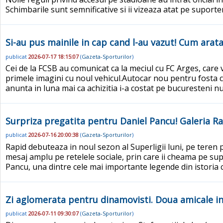
Schimbarile sunt semnificative si ii vizeaza atat pe suporter
Si-au pus mainile in cap cand l-au vazut! Cum arata
publicat
2026-07-17 18:15:07
(
Gazeta-Sporturilor
)
Cei de la FCSB au comunicat ca la meciul cu FC Arges, care 
primele imagini cu noul vehicul.Autocar nou pentru fosta 
anunta in luna mai ca achizitia i-a costat pe bucuresteni n
Surpriza pregatita pentru Daniel Pancu! Galeria Ra
publicat
2026-07-16 20:00:38
(
Gazeta-Sporturilor
)
Rapid debuteaza in noul sezon al Superligii luni, pe teren 
mesaj amplu pe retelele sociale, prin care ii cheama pe su
Pancu, una dintre cele mai importante legende din istoria cl
Zi aglomerata pentru dinamovisti. Doua amicale intr
publicat
2026-07-11 09:30:07
(
Gazeta-Sporturilor
)