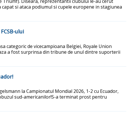
e Triumf). Diseara, reprezentantii clubului le-au cerut
la capat si ataca podiumul si cupele europene in stagiunea
 FCSB-ului
nsa categoric de vicecampioana Belgiei, Royale Union
aza a fost surprinsa din tribune de unul dintre suporterii
uador!
 Nagelsmann la Campionatul Mondial 2026, 1-2 cu Ecuador,
autobuzul sud-americanilor!S-a terminat prost pentru