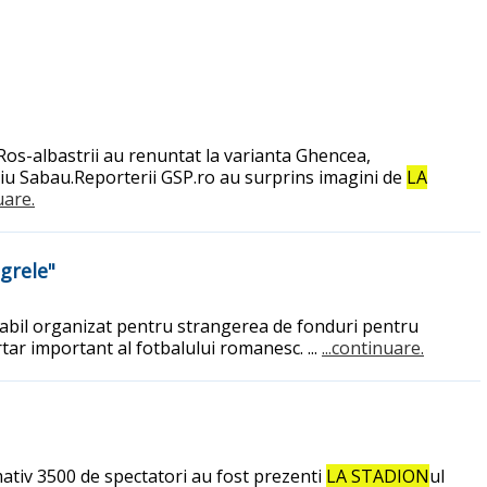
. Ros-albastrii au renuntat la varianta Ghencea,
diu Sabau.Reporterii GSP.ro au surprins imagini de
LA
uare.
grele"
tabil organizat pentru strangerea de fonduri pentru
tar important al fotbalului romanesc. ...
...continuare.
ativ 3500 de spectatori au fost prezenti
LA STADION
ul