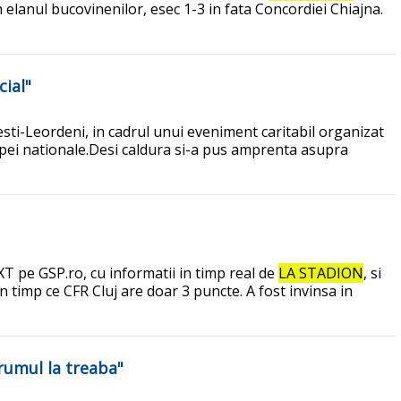
n elanul bucovinenilor, esec 1-3 in fata Concordiei Chiajna.
cial"
esti-Leordeni, in cadrul unui eveniment caritabil organizat
hipei nationale.Desi caldura si-a pus amprenta asupra
EXT pe GSP.ro, cu informatii in timp real de
LA STADION
, si
 timp ce CFR Cluj are doar 3 puncte. A fost invinsa in
drumul la treaba"