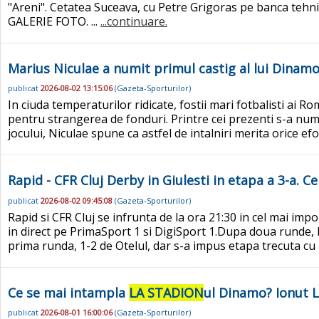
"Areni". Cetatea Suceava, cu Petre Grigoras pe banca tehnica
GALERIE FOTO. ...
...continuare.
Marius Niculae a numit primul castig al lui Dinamo
publicat
2026-08-02 13:15:06
(
Gazeta-Sporturilor
)
In ciuda temperaturilor ridicate, fostii mari fotbalisti ai 
pentru strangerea de fonduri. Printre cei prezenti s-a num
jocului, Niculae spune ca astfel de intalniri merita orice ef
Rapid - CFR Cluj Derby in Giulesti in etapa a 3-a. 
publicat
2026-08-02 09:45:08
(
Gazeta-Sporturilor
)
Rapid si CFR Cluj se infrunta de la ora 21:30 in cel mai impo
in direct pe PrimaSport 1 si DigiSport 1.Dupa doua runde, R
prima runda, 1-2 de Otelul, dar s-a impus etapa trecuta cu F
Ce se mai intampla
LA STADION
ul Dinamo? Ionut L
publicat
2026-08-01 16:00:06
(
Gazeta-Sporturilor
)