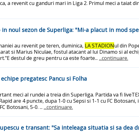
, a revenit cu ganduri mari in Liga 2. Primul meci a taiat di
 in noul sezon de Superliga: "Mi-a placut in mod spe
Romaniei au revenit pe teren, duminica,
LA STADION
ul din Pop
arat si Marius Niculae, fostul atacant al lui Dinamo si al ec
ort."E destul de greu pentru ca este foarte...
...continuare.
Ce echipe pregatesc Pancu si Folha
rtant meci al rundei a treia din Superliga. Partida va fi liveT
apid are 4 puncte, dupa 1-0 cu Sepsi si 1-1 cu FC Botosani, in
C Botosani, 5-0. ...
...continuare.
upescu e transant: "Sa inteleaga situatia si sa dea 