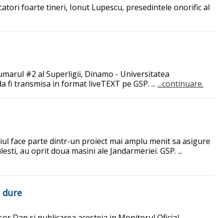
tori foarte tineri, Ionut Lupescu, presedintele onorific al
numarul #2 al Superligii, Dinamo - Universitatea
da fi transmisa in format liveTEXT pe GSP. ...
...continuare.
itiul face parte dintr-un proiect mai amplu menit sa asigure
esti, au oprit doua masini ale Jandarmeriei. GSP. ...
i dure
sor Dan si publicarea acesteia in Monitorul Oficial.