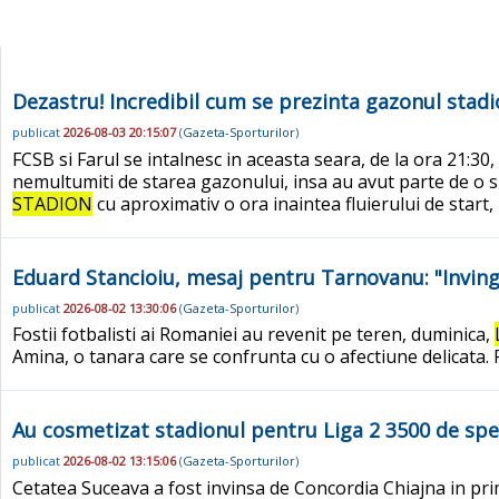
Dezastru! Incredibil cum se prezinta gazonul stadi
publicat
2026-08-03 20:15:07
(
Gazeta-Sporturilor
)
FCSB si Farul se intalnesc in aceasta seara, de la ora 21:30
nemultumiti de starea gazonului, insa au avut parte de o s
STADION
cu aproximativ o ora inaintea fluierului de start, 
Eduard Stancioiu, mesaj pentru Tarnovanu: "Inving
publicat
2026-08-02 13:30:06
(
Gazeta-Sporturilor
)
Fostii fotbalisti ai Romaniei au revenit pe teren, duminica,
Amina, o tanara care se confrunta cu o afectiune delicata. 
Au cosmetizat stadionul pentru Liga 2 3500 de spe
publicat
2026-08-02 13:15:06
(
Gazeta-Sporturilor
)
Cetatea Suceava a fost invinsa de Concordia Chiajna in pri