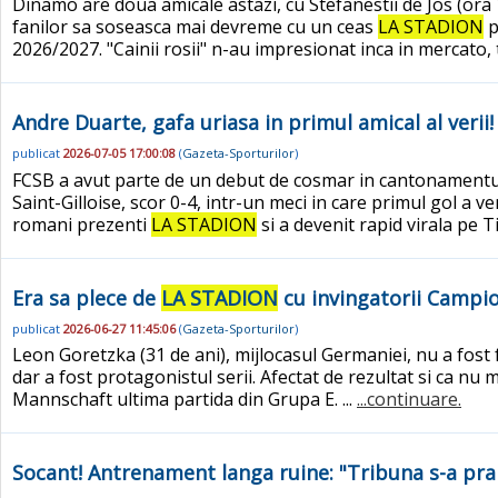
Dinamo are doua amicale astazi, cu Stefanestii de Jos (ora 1
fanilor sa soseasca mai devreme cu un ceas
LA STADION
p
2026/2027. "Cainii rosii" n-au impresionat inca in mercato, 
Andre Duarte, gafa uriasa in primul amical al veri
publicat
2026-07-05 17:00:08
(
Gazeta-Sporturilor
)
FCSB a avut parte de un debut de cosmar in cantonamentul 
Saint-Gilloise, scor 0-4, intr-un meci in care primul gol a
romani prezenti
LA STADION
si a devenit rapid virala pe T
Era sa plece de
LA STADION
cu invingatorii Campio
publicat
2026-06-27 11:45:06
(
Gazeta-Sporturilor
)
Leon Goretzka (31 de ani), mijlocasul Germaniei, nu a fost
dar a fost protagonistul serii. Afectat de rezultat si ca nu
Mannschaft ultima partida din Grupa E. ...
...continuare.
Socant! Antrenament langa ruine: "Tribuna s-a pra