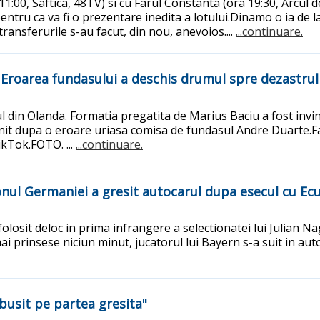
1:00, Saftica, 48TV) si cu Farul Constanta (ora 19:30, Arcul d
entru ca va fi o prezentare inedita a lotului.Dinamo o ia de 
transferurile s-au facut, din nou, anevoios....
...continuare.
i! Eroarea fundasului a deschis drumul spre dezastrul
din Olanda. Formatia pregatita de Marius Baciu a fost invi
 venit dupa o eroare uriasa comisa de fundasul Andre Duarte.F
ikTok.FOTO. ...
...continuare.
nul Germaniei a gresit autocarul dupa esecul cu Ec
 folosit deloc in prima infrangere a selectionatei lui Julian
 mai prinsese niciun minut, jucatorul lui Bayern s-a suit in 
busit pe partea gresita"