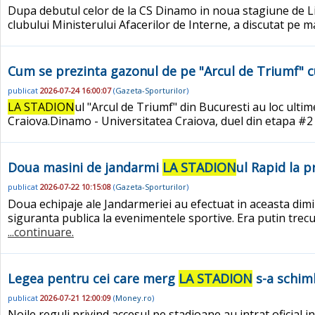
Dupa debutul celor de la CS Dinamo in noua stagiune de Liga
clubului Ministerului Afacerilor de Interne, a discutat pe m
Cum se prezinta gazonul de pe "Arcul de Triumf" cu
publicat
2026-07-24 16:00:07
(
Gazeta-Sporturilor
)
LA STADION
ul "Arcul de Triumf" din Bucuresti au loc ulti
Craiova.Dinamo - Universitatea Craiova, duel din etapa #2 a 
Doua masini de jandarmi
LA STADION
ul Rapid la p
publicat
2026-07-22 10:15:08
(
Gazeta-Sporturilor
)
Doua echipaje ale Jandarmeriei au efectuat in aceasta dim
siguranta publica la evenimentele sportive. Era putin trecut
...continuare.
Legea pentru cei care merg
LA STADION
s-a schimb
publicat
2026-07-21 12:00:09
(
Money.ro
)
Noile reguli privind accesul pe stadioane au intrat oficial 