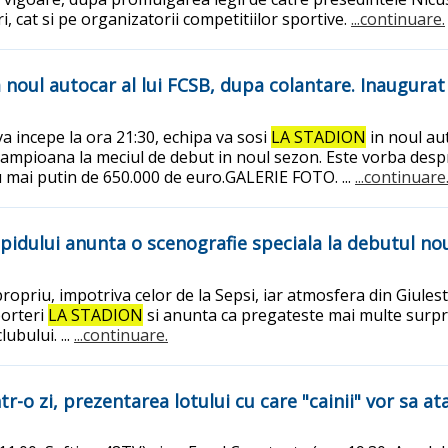
i, cat si pe organizatorii competitiilor sportive.
...continuare.
 noul autocar al lui FCSB, dupa colantare. Inaugurat
va incepe la ora 21:30, echipa va sosi
LA STADION
in noul aut
campioana la meciul de debut in noul sezon. Este vorba des
u mai putin de 650.000 de euro.GALERIE FOTO. ...
...continuare
pidului anunta o scenografie speciala la debutul no
propriu, impotriva celor de la Sepsi, iar atmosfera din Giul
porteri
LA STADION
si anunta ca pregateste mai multe surpri
ubului. ...
...continuare.
-o zi, prezentarea lotului cu care "cainii" vor sa at