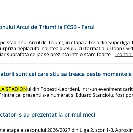
onului Arcul de Triumf la FCSB - Farul
, pe stadionul Arcul de Triumf, in etapa a treia din Superliga
urpriza neplacuta inaintea duelului cu formatia lui Ioan Ovi
iar suprafata de joc se prezinta intr-o stare foarte...
...contin
atorii sunt cei care stiu sa treaca peste momentele 
LA STADION
ul din Popesti-Leordeni, intr-un eveniment cari
Printre cei prezenti s-a numarat si Eduard Stancioiu, fost por
ctatori s-au prezentat la primul meci
ma etapa a sezonului 2026/2027 din Liga 2, scor 1-3. Aproxim