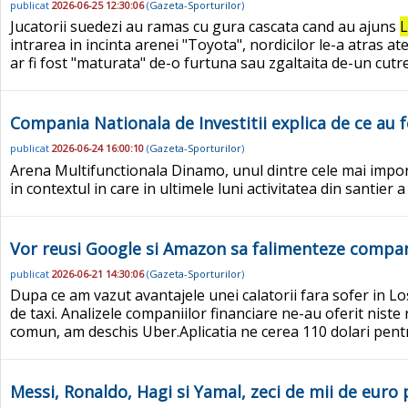
publicat
2026-06-25 12:30:06
(
Gazeta-Sporturilor
)
Jucatorii suedezi au ramas cu gura cascata cand au ajuns
intrarea in incinta arenei "Toyota", nordicilor le-a atras
ar fi fost "maturata" de-o furtuna sau zgaltaita de-un cutre
Compania Nationala de Investitii explica de ce au f
publicat
2026-06-24 16:00:10
(
Gazeta-Sporturilor
)
Arena Multifunctionala Dinamo, unul dintre cele mai import
in contextul in care in ultimele luni activitatea din santier a
Vor reusi Google si Amazon sa falimenteze companii
publicat
2026-06-21 14:30:06
(
Gazeta-Sporturilor
)
Dupa ce am vazut avantajele unei calatorii fara sofer in L
de taxi. Analizele companiilor financiare ne-au oferit nist
comun, am deschis Uber.Aplicatia ne cerea 110 dolari pentru
Messi, Ronaldo, Hagi si Yamal, zeci de mii de euro 