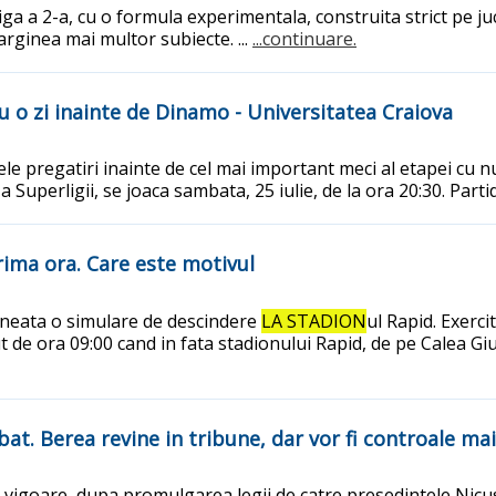
 a 2-a, cu o formula experimentala, construita strict pe juca
arginea mai multor subiecte. ...
...continuare.
 o zi inainte de Dinamo - Universitatea Craiova
mele pregatiri inainte de cel mai important meci al etapei cu 
Superligii, se joaca sambata, 25 iulie, de la ora 20:30. Parti
rima ora. Care este motivul
ineata o simulare de descindere
LA STADION
ul Rapid. Exerc
 de ora 09:00 cand in fata stadionului Rapid, de pe Calea Giul
at. Berea revine in tribune, dar vor fi controale ma
in vigoare, dupa promulgarea legii de catre presedintele Nicu