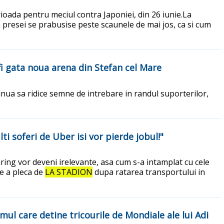
rioada pentru meciul contra Japoniei, din 26 iunie.La
 presei se prabusise peste scaunele de mai jos, ca si cum
fi gata noua arena din Stefan cel Mare
nua sa ridice semne de intrebare in randul suporterilor,
 soferi de Uber isi vor pierde jobul!"
ring vor deveni irelevante, asa cum s-a intamplat cu cele
de a pleca de
LA STADION
dupa ratarea transportului in
mul care detine tricourile de Mondiale ale lui Adi