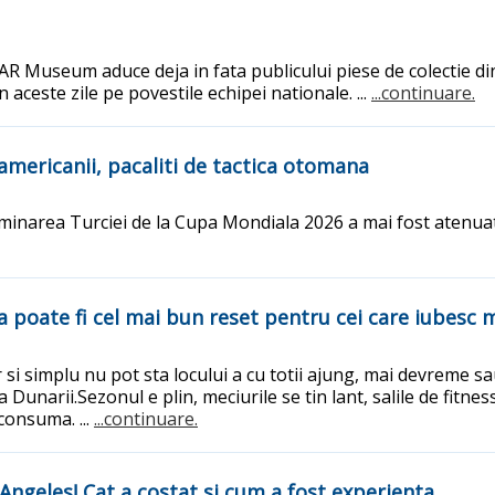
SICAR Museum aduce deja in fata publicului piese de colectie di
aceste zile pe povestile echipei nationale. ...
...continuare.
americanii, pacaliti de tactica otomana
iminarea Turciei de la Cupa Mondiala 2026 a mai fost atenua
a poate fi cel mai bun reset pentru cei care iubesc 
r si simplu nu pot sta locului a cu totii ajung, mai devreme sa
Dunarii.Sezonul e plin, meciurile se tin lant, salile de fitnes
consuma. ...
...continuare.
Angeles! Cat a costat si cum a fost experienta