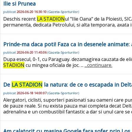
Ilie si Prunea
publicat
2026-06-20 16:30:10
(
Gazeta-Sporturilor
)
Deschis recent
LA STADION
ul "Ilie Oana" de la Ploiesti, 
permanenta, dedicata Petrolului, si alta temporara, axata in 
Prinde-ma daca poti! Faza ca in desenele animate: 
publicat
2026-06-20 11:45:06
(
Gazeta-Sporturilor
)
Dupa esecul, 0-1, cu Paraguay. dezamagirea cauzata de el
STADION
cu mingea oficiala de joc. ...
...continuare.
De
LA STADION
la natura: de ce o escapada in Delt
publicat
2026-06-18 14:00:07
(
Gazeta-Sporturilor
)
Alergatori, ciclisti, suporteri pasionati sau oameni care pu
de pauze reale. Si nu exista pauza mai completa decat Delta 
adrenalina e un combustibil fantastic a dar si unul care se 
Am calatorit cu masina Google fara sofer prin Los 