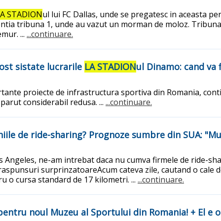
LA STADION
ul lui FC Dallas, unde se pregatesc in aceasta pe
 atentia tribuna 1, unde au vazut un morman de moloz. Tribuna
mur. ...
...continuare.
ost sistate lucrarile
LA STADION
ul Dinamo: cand va 
ante proiecte de infrastructura sportiva din Romania, conti
 parut considerabil redusa. ...
...continuare.
le de ride-sharing? Prognoze sumbre din SUA: "Multi
os Angeles, ne-am intrebat daca nu cumva firmele de ride-sha
e raspunsuri surprinzatoareAcum cateva zile, cautand o cale 
 o cursa standard de 17 kilometri. ...
...continuare.
pentru noul Muzeu al Sportului din Romania! + El e o