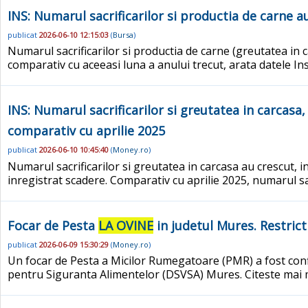
INS: Numarul sacrificarilor si productia de carne au
publicat
2026-06-10 12:15:03
(
Bursa
)
Numarul sacrificarilor si productia de carne (greutatea in ca
comparativ cu aceeasi luna a anului trecut, arata datele Ins
INS: Numarul sacrificarilor si greutatea in carcasa, 
comparativ cu aprilie 2025
publicat
2026-06-10 10:45:40
(
Money.ro
)
Numarul sacrificarilor si greutatea in carcasa au crescut, i
inregistrat scadere. Comparativ cu aprilie 2025, numarul sacri
Focar de Pesta
LA OVINE
in judetul Mures. Restrict
publicat
2026-06-09 15:30:29
(
Money.ro
)
Un focar de Pesta a Micilor Rumegatoare (PMR) a fost confir
pentru Siguranta Alimentelor (DSVSA) Mures. Citeste mai