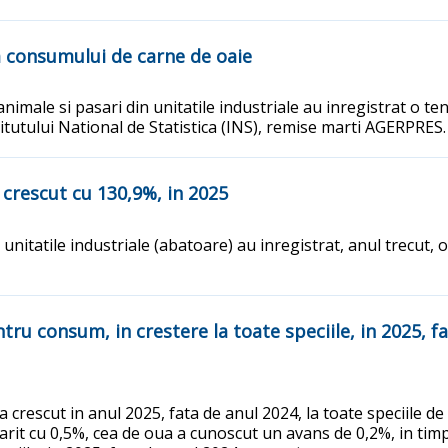
 consumului de carne de oaie
nimale si pasari din unitatile industriale au inregistrat o te
stitutului National de Statistica (INS), remise marti AGERPRES
u crescut cu 130,9%, in 2025
 in unitatile industriale (abatoare) au inregistrat, anul trecu
ntru consum, in crestere la toate speciile, in 2025, f
 crescut in anul 2025, fata de anul 2024, la toate speciile d
arit cu 0,5%, cea de oua a cunoscut un avans de 0,2%, in timp