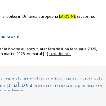
ul al doilea in Uniunea Europeana
LA OVINE
si caprine,
e au scazut
 iar la bovine au scazut, atat fata de luna februarie 2026,
l, in martie 2026, numarul […]
...continuare.
cale
la regio
ala ma
ovidius
vortex
as oficial
logitech
prahova
rezultate financiare
n a
vip in
luna care
erbasu
boeriu