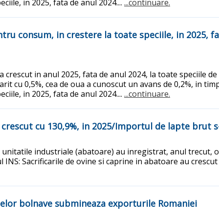
ciile, in 2025, fata de anul 2024....
...continuare.
ntru consum, in crestere la toate speciile, in 2025, f
 crescut in anul 2025, fata de anul 2024, la toate speciile d
arit cu 0,5%, cea de oua a cunoscut un avans de 0,2%, in timp
ciile, in 2025, fata de anul 2024....
...continuare.
au crescut cu 130,9%, in 2025/Importul de lapte brut 
 in unitatile industriale (abatoare) au inregistrat, anul trecu
ul INS: Sacrificarile de ovine si caprine in abatoare au cresc
lelor bolnave submineaza exporturile Romaniei