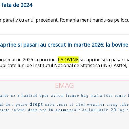
 fata de 2024
comparativ cu anul precedent, Romania mentinandu-se pe loc
 caprine si pasari au crescut in martie 2026; la bovin
luna martie 2026 la porcine,
LA OVINE
si caprine si la pasari,
ublicate luni de Institutul National de Statistica (INS). Astfe
EMAG
avion
icts
aree
nz a
haaland
spor
france
bug mafia
touro
drept
weather
al de
i pedro
nabu
cesar vi
tifel
treng
rube
ora în germania
ianuarie 20
piata cafelei
drdp
r da
loç