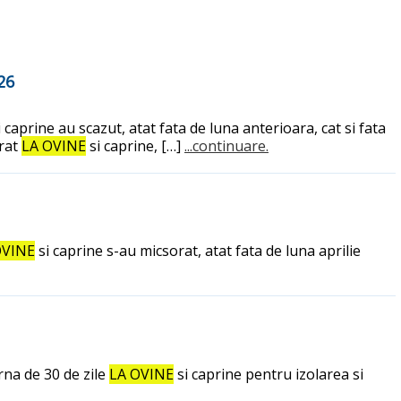
26
 caprine au scazut, atat fata de luna anterioara, cat si fata
trat
LA OVINE
si caprine, […]
...continuare.
OVINE
si caprine s-au micsorat, atat fata de luna aprilie
rna de 30 de zile
LA OVINE
si caprine pentru izolarea si