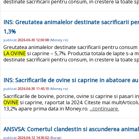
destinate sacrificarii pentru consum, in crestere la toate spe
INS: Greutatea animalelor destinate sacrificarii pe
1,3%
publicat
2026-06-30 12:00:08
(
Money.ro
)
Greutatea animalelor destinate sacrificarii pentru consum a
LA OVINE
si caprine – 5,7%. Productia totala de lapte s-a m
destinate sacrificarii pentru consum, in crestere la toate spe
INS: Sacrificarile de ovine si caprine in abatoare 
publicat
2026-06-30 11:45:10
(
Money.ro
)
Sacrificarile de bovine, porcine, ovine si caprine si pasari
OVINE
si caprine, raportat la 2024. Citeste mai multArticol
13,2% apare prima data in Money.ro.
...continuare.
ANSVSA: Comertul clandestin si ascunderea anima
publicat
2026-06-12 14:30:02
(
Bursa
)