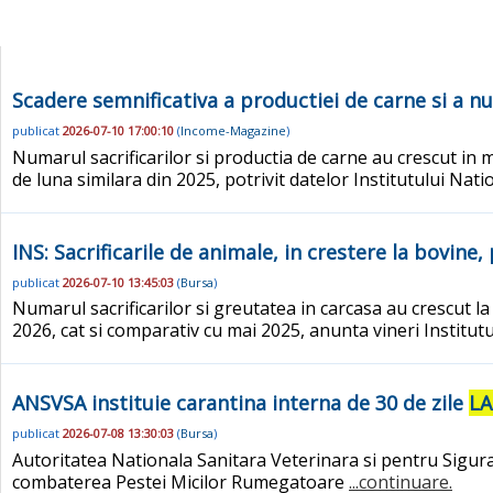
Scadere semnificativa a productiei de carne si a nu
publicat
2026-07-10 17:00:10
(
Income-Magazine
)
Numarul sacrificarilor si productia de carne au crescut in m
de luna similara din 2025, potrivit datelor Institutului Nati
INS: Sacrificarile de animale, in crestere la bovine, 
publicat
2026-07-10 13:45:03
(
Bursa
)
Numarul sacrificarilor si greutatea in carcasa au crescut la 
2026, cat si comparativ cu mai 2025, anunta vineri Institutu
ANSVSA instituie carantina interna de 30 de zile
LA
publicat
2026-07-08 13:30:03
(
Bursa
)
Autoritatea Nationala Sanitara Veterinara si pentru Sigura
combaterea Pestei Micilor Rumegatoare
...continuare.