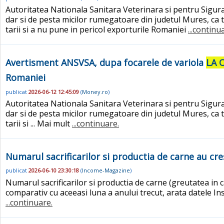
Autoritatea Nationala Sanitara Veterinara si pentru Sigura
dar si de pesta micilor rumegatoare din judetul Mures, ca tr
tarii si a nu pune in pericol exporturile Romaniei
...continu
Avertisment ANSVSA, dupa focarele de variola
LA 
Romaniei
publicat
2026-06-12 12:45:09
(
Money.ro
)
Autoritatea Nationala Sanitara Veterinara si pentru Sigura
dar si de pesta micilor rumegatoare din judetul Mures, ca tr
tarii si ... Mai mult
...continuare.
Numarul sacrificarilor si productia de carne au cres
publicat
2026-06-10 23:30:18
(
Income-Magazine
)
Numarul sacrificarilor si productia de carne (greutatea in ca
comparativ cu aceeasi luna a anului trecut, arata datele Inst
...continuare.