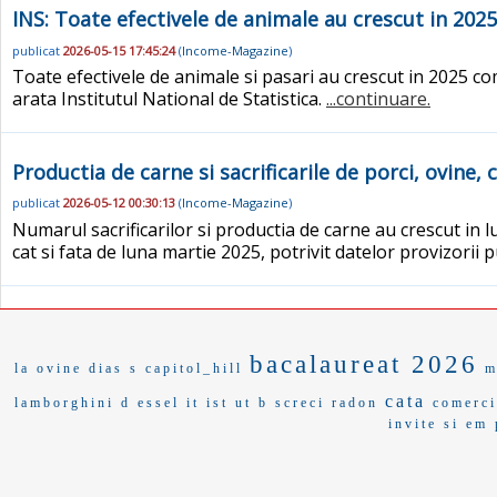
INS: Toate efectivele de animale au crescut in 2025
publicat
2026-05-15 17:45:24
(
Income-Magazine
)
Toate efectivele de animale si pasari au crescut in 2025 
arata Institutul National de Statistica.
...continuare.
Productia de carne si sacrificarile de porci, ovine,
publicat
2026-05-12 00:30:13
(
Income-Magazine
)
Numarul sacrificarilor si productia de carne au crescut in 
cat si fata de luna martie 2025, potrivit datelor provizorii p
bacalaureat 2026
la ovine
dias s
capitol_hill
m
cata
lamborghini d
essel
it ist
ut b
screci
radon
comerci
invite
si em