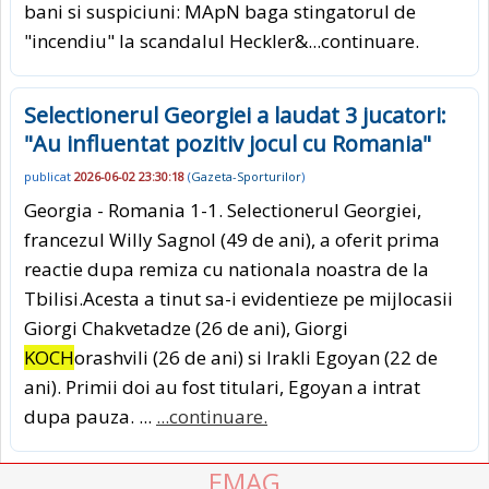
bani si suspiciuni: MApN baga stingatorul de
"incendiu" la scandalul Heckler&
...continuare.
Selectionerul Georgiei a laudat 3 jucatori:
"Au influentat pozitiv jocul cu Romania"
publicat
2026-06-02 23:30:18
(
Gazeta-Sporturilor
)
Georgia - Romania 1-1. Selectionerul Georgiei,
francezul Willy Sagnol (49 de ani), a oferit prima
reactie dupa remiza cu nationala noastra de la
Tbilisi.Acesta a tinut sa-i evidentieze pe mijlocasii
Giorgi Chakvetadze (26 de ani), Giorgi
KOCH
orashvili (26 de ani) si Irakli Egoyan (22 de
ani). Primii doi au fost titulari, Egoyan a intrat
dupa pauza. ...
...continuare.
EMAG