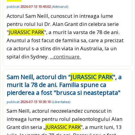
publicat
2026-07-13 10:45:02
(
Adevarul
)
Actorul Sam Neill, cunoscut in intreaga lume
pentru rolul lui Dr. Alan Grant din celebra serie
"
JURASSIC PARK
", a murit la varsta de 78 de ani.
Anuntul a fost facut de familia sa, care a precizat
ca actorul s-a stins din viata in Australia, la un
spital din Sydney.
...continuare.
Sam Neill, actorul din "
JURASSIC PARK
", a
murit la 78 de ani. Familia spune ca
pierderea a fost "brusca si neasteptata"
publicat
2026-07-13 10:30:10
(
Libertatea
)
Sam Neill, actorul neozeelandez cunoscut in
intreaga lume pentru rolul paleontologului Alan
Grant din seria „
JURASSIC PARK
”, a murit luni, 13