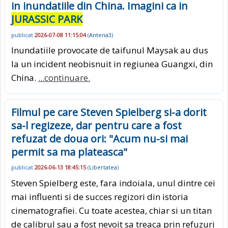
in inundatiile din China. Imagini ca in
JURASSIC PARK
publicat
2026-07-08 11:15:04
(
Antena3
)
Inundatiile provocate de taifunul Maysak au dus
la un incident neobisnuit in regiunea Guangxi, din
China.
...continuare.
Filmul pe care Steven Spielberg si-a dorit
sa-l regizeze, dar pentru care a fost
refuzat de doua ori: "Acum nu-si mai
permit sa ma plateasca"
publicat
2026-06-13 18:45:15
(
Libertatea
)
Steven Spielberg este, fara indoiala, unul dintre cei
mai influenti si de succes regizori din istoria
cinematografiei. Cu toate acestea, chiar si un titan
de calibrul sau a fost nevoit sa treaca prin refuzuri