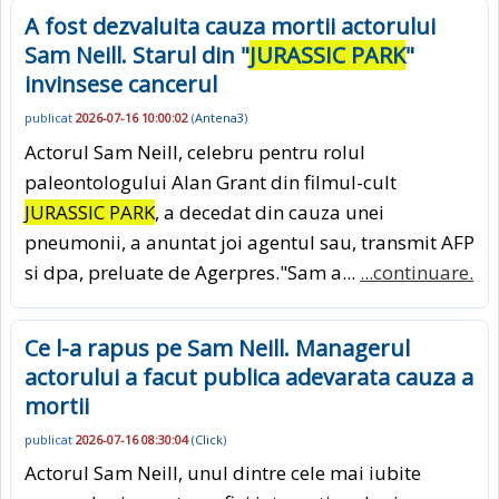
A fost dezvaluita cauza mortii actorului
Sam Neill. Starul din "
JURASSIC PARK
"
invinsese cancerul
publicat
2026-07-16 10:00:02
(
Antena3
)
Actorul Sam Neill, celebru pentru rolul
paleontologului Alan Grant din filmul-cult
JURASSIC PARK
, a decedat din cauza unei
pneumonii, a anuntat joi agentul sau, transmit AFP
si dpa, preluate de Agerpres."Sam a...
...continuare.
Ce l-a rapus pe Sam Neill. Managerul
actorului a facut publica adevarata cauza a
mortii
publicat
2026-07-16 08:30:04
(
Click
)
Actorul Sam Neill, unul dintre cele mai iubite