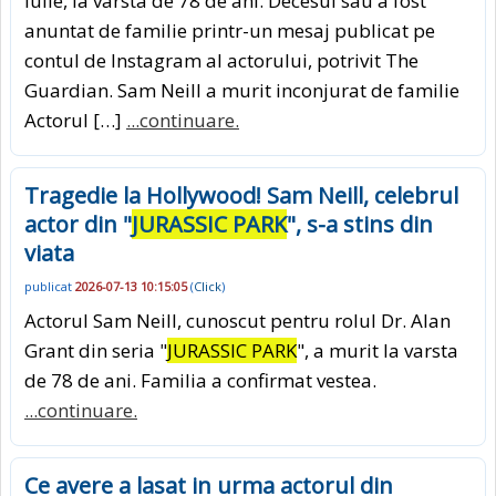
iulie, la varsta de 78 de ani. Decesul sau a fost
anuntat de familie printr-un mesaj publicat pe
contul de Instagram al actorului, potrivit The
Guardian. Sam Neill a murit inconjurat de familie
Actorul […]
...continuare.
Tragedie la Hollywood! Sam Neill, celebrul
actor din "
JURASSIC PARK
", s-a stins din
viata
publicat
2026-07-13 10:15:05
(
Click
)
Actorul Sam Neill, cunoscut pentru rolul Dr. Alan
Grant din seria "
JURASSIC PARK
", a murit la varsta
de 78 de ani. Familia a confirmat vestea.
...continuare.
Ce avere a lasat in urma actorul din