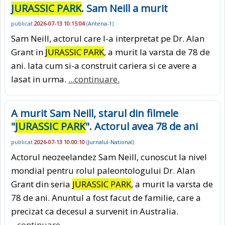
JURASSIC PARK
. Sam Neill a murit
publicat
2026-07-13 10:15:04
(
Antena-1
)
Sam Neill, actorul care l-a interpretat pe Dr. Alan
Grant in
JURASSIC PARK
, a murit la varsta de 78 de
ani. Iata cum si-a construit cariera si ce avere a
lasat in urma.
...continuare.
A murit Sam Neill, starul din filmele
"
JURASSIC PARK
". Actorul avea 78 de ani
publicat
2026-07-13 10:00:10
(
Jurnalul-National
)
Actorul neozeelandez Sam Neill, cunoscut la nivel
mondial pentru rolul paleontologului Dr. Alan
Grant din seria
JURASSIC PARK
, a murit la varsta de
78 de ani. Anuntul a fost facut de familie, care a
precizat ca decesul a survenit in Australia.
...continuare.