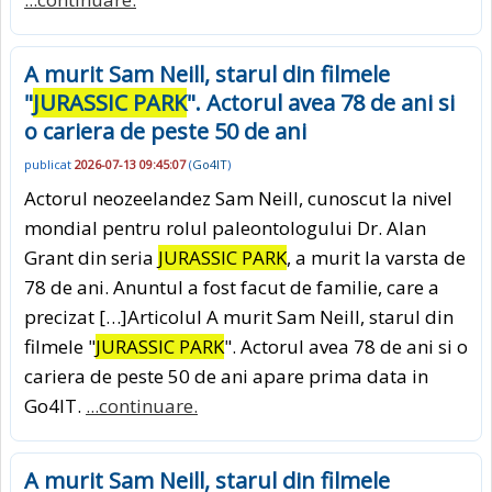
A murit Sam Neill, starul din filmele
"
JURASSIC PARK
". Actorul avea 78 de ani si
o cariera de peste 50 de ani
publicat
2026-07-13 09:45:07
(
Go4IT
)
Actorul neozeelandez Sam Neill, cunoscut la nivel
mondial pentru rolul paleontologului Dr. Alan
Grant din seria
JURASSIC PARK
, a murit la varsta de
78 de ani. Anuntul a fost facut de familie, care a
precizat […]Articolul A murit Sam Neill, starul din
filmele "
JURASSIC PARK
". Actorul avea 78 de ani si o
cariera de peste 50 de ani apare prima data in
Go4IT.
...continuare.
A murit Sam Neill, starul din filmele