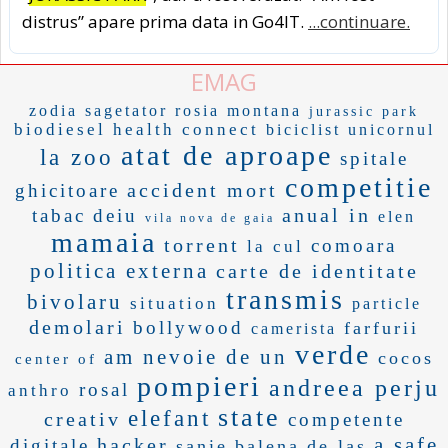
distrus” apare prima data in Go4IT.
...continuare.
EMAG
zodia sagetator
rosia montana
jurassic park
biodiesel
health connect
biciclist
unicornul
atat de aproape
la zoo
spitale
competitie
accident mort
ghicitoare
anual in
tabac
deiu
elen
vila nova de gaia
mamaia
torrent
comoara
la cul
politica externa
carte de identitate
transmis
bivolaru
situation
particle
demolari
bollywood
farfurii
camerista
verde
am nevoie de un
cocos
center of
pompieri
andreea perju
rosal
anthro
state
elefant
creativ
competente
a safe
hacker
digitale
sanie
balena
de las