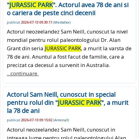
"
JURASSIC PARK
". Actorul avea 78 de ani si
o cariera de peste cinci decenii
publicat
2026-07-13 09:30:11
(
Mediafax
)
Actorul neozeelandez Sam Neill, cunoscut la nivel
mondial pentru rolul paleontologului Dr. Alan
Grant din seria
JURASSIC PARK
, a murit la varsta de
78 de ani. Anuntul a fost facut de familie, care a
precizat ca decesul a survenit in Australia.
...continuare.
Actorul Sam Neill, cunoscut in special
pentru rolul din "
JURASSIC PARK
", a murit
la 78 de ani
publicat
2026-07-13 09:15:02
(
Antena3
)
Actorul neozeelandez Sam Neill, cunoscut in
intreaga lume pentru rolul paleontologului Alan