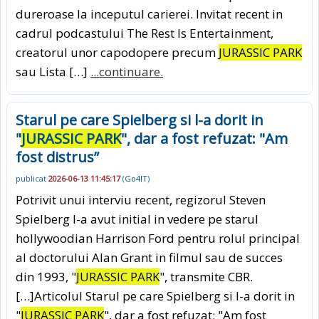
dureroase la inceputul carierei. Invitat recent in
cadrul podcastului The Rest Is Entertainment,
creatorul unor capodopere precum
JURASSIC PARK
sau Lista […]
...continuare.
Starul pe care Spielberg si l-a dorit in
"
JURASSIC PARK
", dar a fost refuzat: "Am
fost distrus”
publicat
2026-06-13 11:45:17
(
Go4IT
)
Potrivit unui interviu recent, regizorul Steven
Spielberg l-a avut initial in vedere pe starul
hollywoodian Harrison Ford pentru rolul principal
al doctorului Alan Grant in filmul sau de succes
din 1993, "
JURASSIC PARK
", transmite CBR.
[…]Articolul Starul pe care Spielberg si l-a dorit in
"
JURASSIC PARK
", dar a fost refuzat: "Am fost