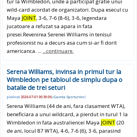
tur la Wimbledon, unde a participat gratie unui
wild-card acordat de organizatori. Dupa esecul cu
Maya
JOINT
, 3-6, 7-6 (8-6), 3-6, legendara
jucatoare a refuzat sa apara in fata
presei.Revenirea Serenei Williams in tenisul
profesionist nu a decurs asa cum si-ar fi dorit
americanca. ...
...continuare.
Serena Williams, invinsa in primul tur la
Wimbledon pe tabloul de simplu dupa o
batalie de trei seturi
publicat
2026-07-01 00:30:06
(
Gazeta-Sporturilor
)
Serena Williams (44 de ani, fara clasament WTA),
beneficiara a unui wildcard, a pierdut in turul 1 la
Wimbledon in fata australiencei Maya
JOINT
(20
de ani, locul 87 WTA), 4-6, 7-6 (6), 3-6, parasind