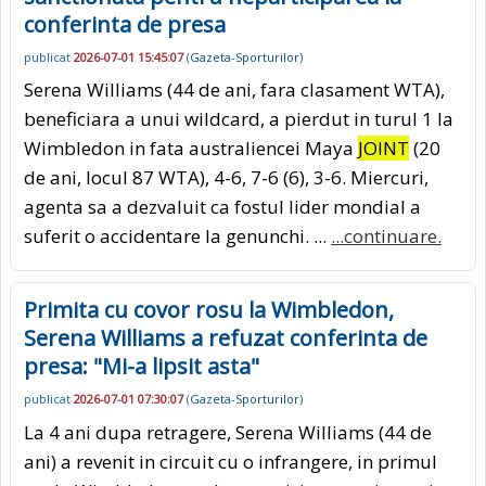
conferinta de presa
publicat
2026-07-01 15:45:07
(
Gazeta-Sporturilor
)
Serena Williams (44 de ani, fara clasament WTA),
beneficiara a unui wildcard, a pierdut in turul 1 la
Wimbledon in fata australiencei Maya
JOINT
(20
de ani, locul 87 WTA), 4-6, 7-6 (6), 3-6. Miercuri,
agenta sa a dezvaluit ca fostul lider mondial a
suferit o accidentare la genunchi. ...
...continuare.
Primita cu covor rosu la Wimbledon,
Serena Williams a refuzat conferinta de
presa: "Mi-a lipsit asta"
publicat
2026-07-01 07:30:07
(
Gazeta-Sporturilor
)
La 4 ani dupa retragere, Serena Williams (44 de
ani) a revenit in circuit cu o infrangere, in primul