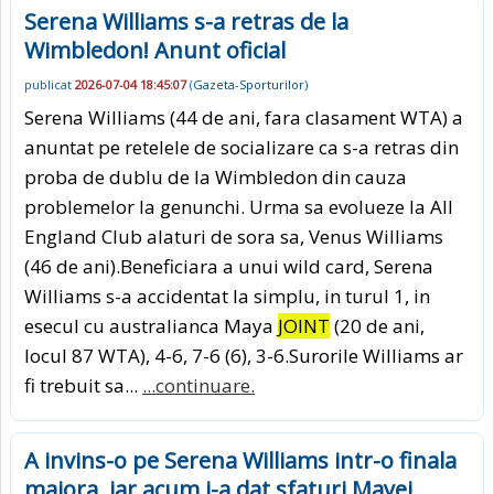
Serena Williams s-a retras de la
Wimbledon! Anunt oficial
publicat
2026-07-04 18:45:07
(
Gazeta-Sporturilor
)
Serena Williams (44 de ani, fara clasament WTA) a
anuntat pe retelele de socializare ca s-a retras din
proba de dublu de la Wimbledon din cauza
problemelor la genunchi. Urma sa evolueze la All
England Club alaturi de sora sa, Venus Williams
(46 de ani).Beneficiara a unui wild card, Serena
Williams s-a accidentat la simplu, in turul 1, in
esecul cu australianca Maya
JOINT
(20 de ani,
locul 87 WTA), 4-6, 7-6 (6), 3-6.Surorile Williams ar
fi trebuit sa...
...continuare.
A invins-o pe Serena Williams intr-o finala
majora, iar acum i-a dat sfaturi Mayei