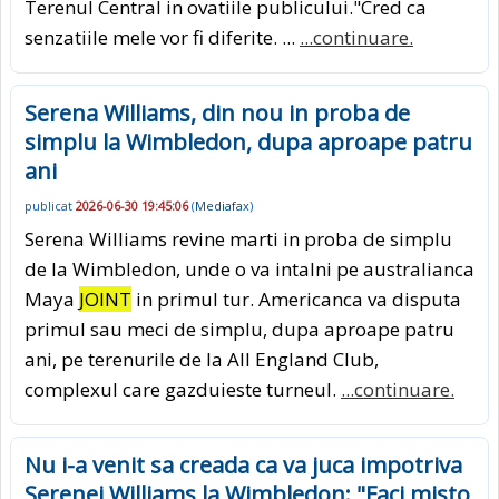
Terenul Central in ovatiile publicului."Cred ca
senzatiile mele vor fi diferite. ...
...continuare.
Serena Williams, din nou in proba de
simplu la Wimbledon, dupa aproape patru
ani
publicat
2026-06-30 19:45:06
(
Mediafax
)
Serena Williams revine marti in proba de simplu
de la Wimbledon, unde o va intalni pe australianca
Maya
JOINT
in primul tur. Americanca va disputa
primul sau meci de simplu, dupa aproape patru
ani, pe terenurile de la All England Club,
complexul care gazduieste turneul.
...continuare.
Nu i-a venit sa creada ca va juca impotriva
Serenei Williams la Wimbledon: "Faci misto