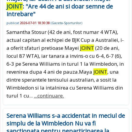
JOINT
: "Are 44 de ani si doar semne de
intrebare"
publicat
2026-07-01 18:30:38
(
Gazeta-Sporturilor
)
Samantha Stosur (42 de ani, fost numar 4 WTA),
actual capitan al echipei de BJK Cup a Australiei, i-
a oferit sfaturi pretioase Mayei
JOINT
(20 de ani,
locul 87 WTA), iar tanara a invins-o cu 6-4, 6-7 (6),
6-3 pe Serena Williams in turul 1 la Wimbledon, in
revenirea dupa 4 ani de pauza.Maya
JOINT
, una
dintre sperantele tenisului australian, a sosit la
Wimbledon si la intalnirea cu Serena Williams din
turul 1 cu...
...continuare.
Serena Williams s-a accidentat in meciul de
simplu de la Wimbledon Nu va fi
sanctionata pentru neparticiparea la