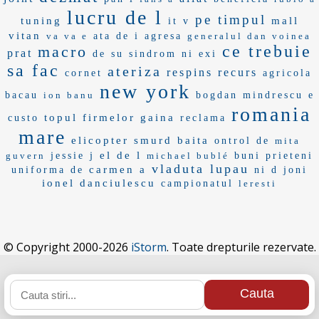
lucru de l
pe timpul
tuning
mall
it v
vitan
va va e
ata de i
agresa
generalul dan voinea
ce trebuie
macro
prat
de su
sindrom
ni exi
sa fac
ateriza
respins recurs
cornet
agricola
new york
bacau
ion banu
bogdan mindrescu
e
romania
topul firmelor
gaina
custo
reclama
mare
elicopter smurd
baita
ontrol de
mita
el de l
guvern
jessie j
michael bublé
buni prieteni
vladuta lupau
carmen a
uniforma de
ni d
joni
ionel danciulescu
campionatul
leresti
© Copyright 2000-2026
iStorm
. Toate drepturile rezervate.