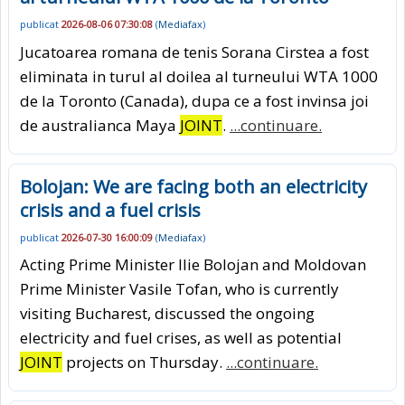
publicat
2026-08-06 07:30:08
(
Mediafax
)
Jucatoarea romana de tenis Sorana Cirstea a fost
eliminata in turul al doilea al turneului WTA 1000
de la Toronto (Canada), dupa ce a fost invinsa joi
de australianca Maya
JOINT
.
...continuare.
Bolojan: We are facing both an electricity
crisis and a fuel crisis
publicat
2026-07-30 16:00:09
(
Mediafax
)
Acting Prime Minister Ilie Bolojan and Moldovan
Prime Minister Vasile Tofan, who is currently
visiting Bucharest, discussed the ongoing
electricity and fuel crises, as well as potential
JOINT
projects on Thursday.
...continuare.