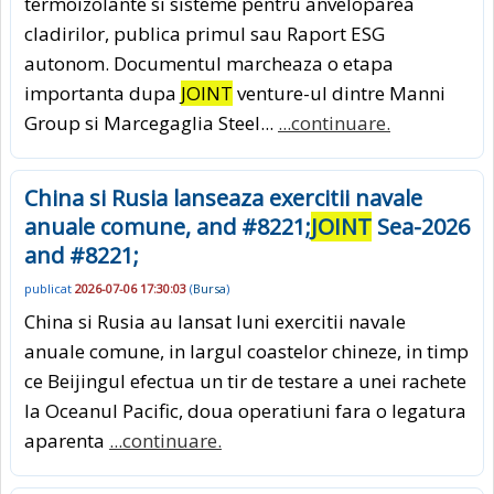
termoizolante si sisteme pentru anveloparea
cladirilor, publica primul sau Raport ESG
autonom. Documentul marcheaza o etapa
importanta dupa
JOINT
venture-ul dintre Manni
Group si Marcegaglia Steel...
...continuare.
China si Rusia lanseaza exercitii navale
anuale comune, and #8221;
JOINT
Sea-2026
and #8221;
publicat
2026-07-06 17:30:03
(
Bursa
)
China si Rusia au lansat luni exercitii navale
anuale comune, in largul coastelor chineze, in timp
ce Beijingul efectua un tir de testare a unei rachete
la Oceanul Pacific, doua operatiuni fara o legatura
aparenta
...continuare.