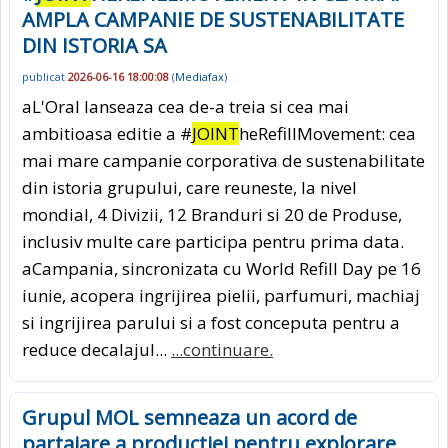
AMPLA CAMPANIE DE SUSTENABILITATE
DIN ISTORIA SA
publicat
2026-06-16 18:00:08
(
Mediafax
)
aL'Oral lanseaza cea de-a treia si cea mai
ambitioasa editie a #
JOINT
heRefillMovement: cea
mai mare campanie corporativa de sustenabilitate
din istoria grupului, care reuneste, la nivel
mondial, 4 Divizii, 12 Branduri si 20 de Produse,
inclusiv multe care participa pentru prima data.
aCampania, sincronizata cu World Refill Day pe 16
iunie, acopera ingrijirea pielii, parfumuri, machiaj
si ingrijirea parului si a fost conceputa pentru a
reduce decalajul...
...continuare.
Grupul MOL semneaza un acord de
partajare a productiei pentru explorare