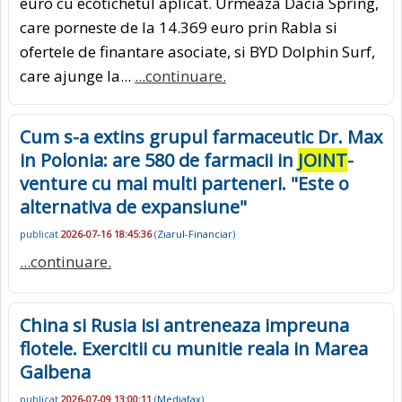
euro cu ecotichetul aplicat. Urmeaza Dacia Spring,
care porneste de la 14.369 euro prin Rabla si
ofertele de finantare asociate, si BYD Dolphin Surf,
care ajunge la...
...continuare.
Cum s-a extins grupul farmaceutic Dr. Max
in Polonia: are 580 de farmacii in
JOINT
-
venture cu mai multi parteneri. "Este o
alternativa de expansiune"
publicat
2026-07-16 18:45:36
(
Ziarul-Financiar
)
...continuare.
China si Rusia isi antreneaza impreuna
flotele. Exercitii cu munitie reala in Marea
Galbena
publicat
2026-07-09 13:00:11
(
Mediafax
)