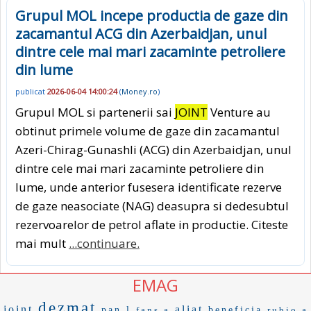
Grupul MOL incepe productia de gaze din
zacamantul ACG din Azerbaidjan, unul
dintre cele mai mari zacaminte petroliere
din lume
publicat
2026-06-04 14:00:24
(
Money.ro
)
Grupul MOL si partenerii sai
JOINT
Venture au
obtinut primele volume de gaze din zacamantul
Azeri-Chirag-Gunashli (ACG) din Azerbaidjan, unul
dintre cele mai mari zacaminte petroliere din
lume, unde anterior fusesera identificate rezerve
de gaze neasociate (NAG) deasupra si dedesubtul
rezervoarelor de petrol aflate in productie. Citeste
mai mult
...continuare.
EMAG
dezmat
joint
aliat
pan l
fans a
beneficia
rubio a