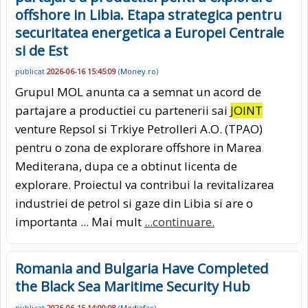
offshore in Libia. Etapa strategica pentru
securitatea energetica a Europei Centrale
si de Est
publicat
2026-06-16 15:45:09
(
Money.ro
)
Grupul MOL anunta ca a semnat un acord de
partajare a productiei cu partenerii sai
JOINT
venture Repsol si Trkiye Petrolleri A.O. (TPAO)
pentru o zona de explorare offshore in Marea
Mediterana, dupa ce a obtinut licenta de
explorare. Proiectul va contribui la revitalizarea
industriei de petrol si gaze din Libia si are o
importanta ... Mai mult
...continuare.
Romania and Bulgaria Have Completed
the Black Sea Maritime Security Hub
publicat
2026-06-15 14:00:08
(
Mediafax
)