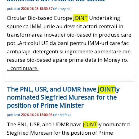
publicat
2026-06-28 18:30:37
(
Money.ro
)
Circular Bio-based Europe
JOINT
Undertaking
spune ca IMM-urile au devenit actori centrali in
transformarea inovatiei bio-based in produse care
pot...Articolul UE da bani pentru IMM-uri care fac
ambalaje, detergenti si ingrediente alimentare din
resurse bio-based apare prima data in Money.ro.
...continuare.
The PNL, USR, and UDMR have
JOINT
ly
nominated Siegfried Muresan for the
position of Prime Minister
publicat
2026-06-26 15:00:08
(
Mediafax
)
The PNL, USR, and UDMR have
JOINT
ly nominated
Siegfried Muresan for the position of Prime