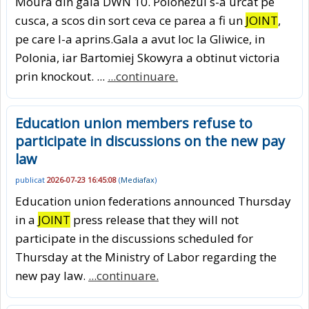
Moura din gala DWN 10. Polonezul s-a urcat pe
cusca, a scos din sort ceva ce parea a fi un
JOINT
,
pe care l-a aprins.Gala a avut loc la Gliwice, in
Polonia, iar Bartomiej Skowyra a obtinut victoria
prin knockout. ...
...continuare.
Education union members refuse to
participate in discussions on the new pay
law
publicat
2026-07-23 16:45:08
(
Mediafax
)
Education union federations announced Thursday
in a
JOINT
press release that they will not
participate in the discussions scheduled for
Thursday at the Ministry of Labor regarding the
new pay law.
...continuare.