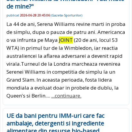
de mine?"
publicat
2026-06-28 20:45:06
(
Gazeta-Sporturilor
)
La 44 de ani, Serena Williams revine marti in proba
de simplu, dupa o pauza de patru ani. Americanca
o va infrunta pe Maya
JOINT
(20 de ani, locul 53
WTA) in primul tur de la Wimbledon, iar reactia
australiencei la aflarea adversarei a devenit rapid
virala.Turneul de la Londra marcheaza revenirea
Serenei Williams in competitia de simplu la un
Grand Slam. In aceasta perioada, fosta lidera
mondiala a evoluat doar in probele de dublu, la
Queen's si Berlin....
...continuare.
UE da bani pentru IMM-uri care fac
ambalaje, detergenti si ingrediente
alimentare din resurse bio-based