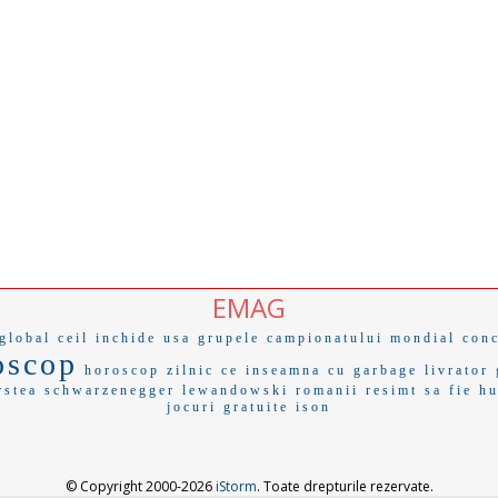
EMAG
global
ceil
inchide usa
grupele campionatului mondial
con
oscop
horoscop zilnic
ce inseamna cu
garbage
livrator
rstea
schwarzenegger
lewandowski
romanii resimt
sa fie
hu
jocuri gratuite
ison
© Copyright 2000-2026
iStorm
. Toate drepturile rezervate.