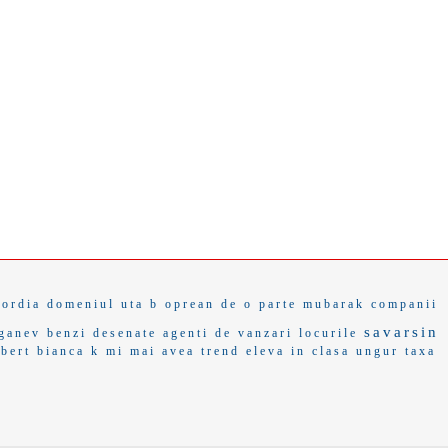
cordia
domeniul
uta b
oprean
de o parte
mubarak
companii
savarsin
ganev
benzi desenate
agenti de vanzari
locurile
bert
bianca
k mi
mai avea
trend
eleva in clasa
ungur
taxa