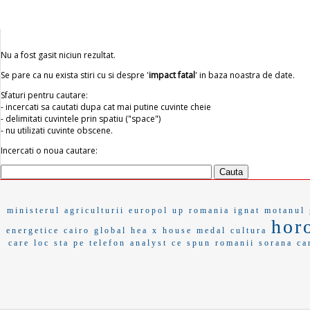
Nu a fost gasit niciun rezultat.
Se pare ca nu exista stiri cu si despre '
impact fatal
' in baza noastra de date.
Sfaturi pentru cautare:
- incercati sa cautati dupa cat mai putine cuvinte cheie
- delimitati cuvintele prin spatiu ("space")
- nu utilizati cuvinte obscene.
Incercati o noua cautare:
ministerul agriculturii
europol
up romania
ignat
motanul
hor
energetice
cairo
global hea
x house
medal
cultura
care loc
sta pe telefon
analyst
ce spun romanii
sorana ca