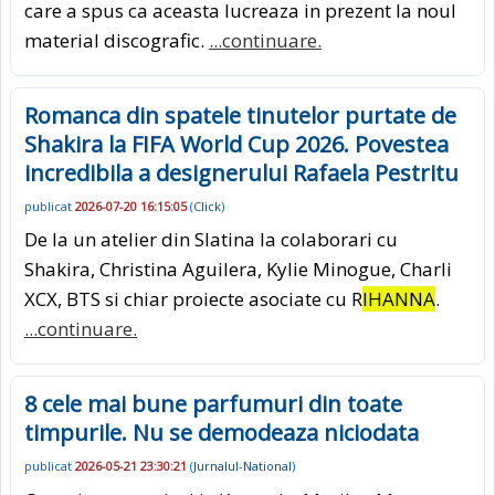
care a spus ca aceasta lucreaza in prezent la noul
material discografic.
...continuare.
Romanca din spatele tinutelor purtate de
Shakira la FIFA World Cup 2026. Povestea
incredibila a designerului Rafaela Pestritu
publicat
2026-07-20 16:15:05
(
Click
)
De la un atelier din Slatina la colaborari cu
Shakira, Christina Aguilera, Kylie Minogue, Charli
XCX, BTS si chiar proiecte asociate cu R
IHANNA
.
...continuare.
8 cele mai bune parfumuri din toate
timpurile. Nu se demodeaza niciodata
publicat
2026-05-21 23:30:21
(
Jurnalul-National
)