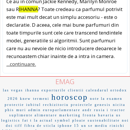
Ce au in comun Jackie Kennedy, Marilyn Monroe
sau R
IHANNA
? Toate credeau ca parfumul potrivit
este mai mult decat un simplu accesoriu - este o
declaratie. D aceea, cele mai bune parfumuri din
toate timpurile sunt cele care transcend tendintele
modei, generatiile si algoritmii. Sunt parfumuri
care nu au nevoie de nicio introducere deoarece le
recunoastem chiar inainte de a intra in camera.
...continuare.
EMAG
las vegas
ihanna
exporturile
clientii
calendarul ortodox
horoscop
2026
knew
termeni
note la examen
protectie
iubitul
rechizitoriu
proiectele
genesis
nicita
phis
muri
admin
europarlamentare
andr
rusia i
tractor
suplimente alimentare
marketing
fronta
bavaria
us
logistics
fat t
la actual
symbol
ploaie
sustenabilitate
noi
doi
tiff
fibra de sticla
iphone 15
un se
mediu
rinichi