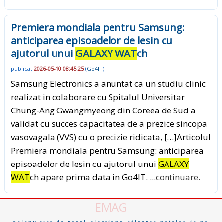
Premiera mondiala pentru Samsung:
anticiparea episoadelor de lesin cu
ajutorul unui
GALAXY WAT
ch
publicat
2026-05-10 08:45:25
(
Go4IT
)
Samsung Electronics a anuntat ca un studiu clinic
realizat in colaborare cu Spitalul Universitar
Chung-Ang Gwangmyeong din Coreea de Sud a
validat cu succes capacitatea de a prezice sincopa
vasovagala (VVS) cu o precizie ridicata, […]Articolul
Premiera mondiala pentru Samsung: anticiparea
episoadelor de lesin cu ajutorul unui
GALAXY
WAT
ch apare prima data in Go4IT.
...continuare.
EMAG
galaxy wat
de rossi
elections
afisarea notelor
ia no