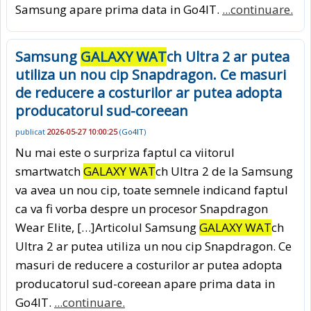
Samsung apare prima data in Go4IT.
...continuare.
Samsung
GALAXY WAT
ch Ultra 2 ar putea
utiliza un nou cip Snapdragon. Ce masuri
de reducere a costurilor ar putea adopta
producatorul sud-coreean
publicat
2026-05-27 10:00:25
(
Go4IT
)
Nu mai este o surpriza faptul ca viitorul
smartwatch
GALAXY WAT
ch Ultra 2 de la Samsung
va avea un nou cip, toate semnele indicand faptul
ca va fi vorba despre un procesor Snapdragon
Wear Elite, […]Articolul Samsung
GALAXY WAT
ch
Ultra 2 ar putea utiliza un nou cip Snapdragon. Ce
masuri de reducere a costurilor ar putea adopta
producatorul sud-coreean apare prima data in
Go4IT.
...continuare.