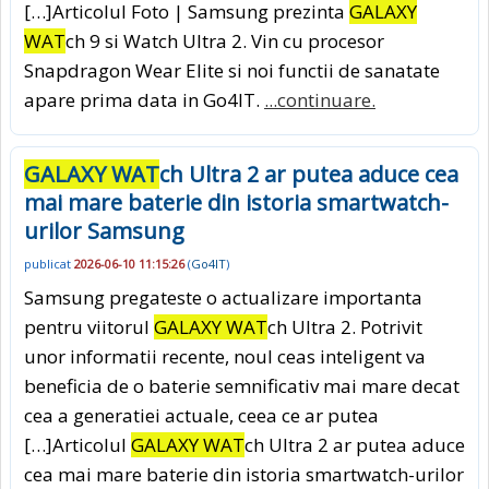
[…]Articolul Foto | Samsung prezinta
GALAXY
WAT
ch 9 si Watch Ultra 2. Vin cu procesor
Snapdragon Wear Elite si noi functii de sanatate
apare prima data in Go4IT.
...continuare.
GALAXY WAT
ch Ultra 2 ar putea aduce cea
mai mare baterie din istoria smartwatch-
urilor Samsung
publicat
2026-06-10 11:15:26
(
Go4IT
)
Samsung pregateste o actualizare importanta
pentru viitorul
GALAXY WAT
ch Ultra 2. Potrivit
unor informatii recente, noul ceas inteligent va
beneficia de o baterie semnificativ mai mare decat
cea a generatiei actuale, ceea ce ar putea
[…]Articolul
GALAXY WAT
ch Ultra 2 ar putea aduce
cea mai mare baterie din istoria smartwatch-urilor