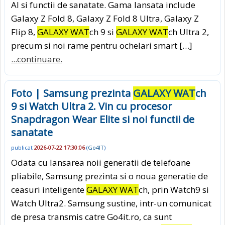
AI si functii de sanatate. Gama lansata include
Galaxy Z Fold 8, Galaxy Z Fold 8 Ultra, Galaxy Z
Flip 8,
GALAXY WAT
ch 9 si
GALAXY WAT
ch Ultra 2,
precum si noi rame pentru ochelari smart […]
...continuare.
Foto | Samsung prezinta
GALAXY WAT
ch
9 si Watch Ultra 2. Vin cu procesor
Snapdragon Wear Elite si noi functii de
sanatate
publicat
2026-07-22 17:30:06
(
Go4IT
)
Odata cu lansarea noii generatii de telefoane
pliabile, Samsung prezinta si o noua generatie de
ceasuri inteligente
GALAXY WAT
ch, prin Watch9 si
Watch Ultra2. Samsung sustine, intr-un comunicat
de presa transmis catre Go4it.ro, ca sunt