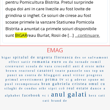
pentru Pomicultura Bistrita. Pretul surprinde
dupa doi ani in care livezile au fost lovite de
grindina si inghet. Ce soiuri de cirese au fost
scoase primele la vanzare Statiunea Pomicola
Bistrita a anuntat ca primele soiuri disponibile
sunt
BIGAR
reau Burlat, Rosii de […]
...continuare.
EMAG
spitalul de urgenta floreasca
salvamont
bigar
des se
romania euro
satir
romil
effect
en du
tornade
crenvurst
crocodil
scoala de vara
anti d
erste
mike
casatori
toate panzele sus
brown
reactorul
top un
bloggeri
anul viitor
punct un
contra de
progress
prima tv
primul avertisment
si g
adevar
spune mi
gabriela cristea
pusl
bran
omul cu
recompensata
real estate
dance
silaghi
de condus
othr
sipri
ccô
a
galati
anul
facebook
alphabet
vc i
herz
cati
cati
brand de