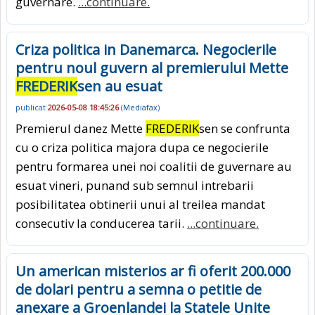
guvernare.
...continuare.
Criza politica in Danemarca. Negocierile
pentru noul guvern al premierului Mette
FREDERIK
sen au esuat
publicat
2026-05-08 18:45:26
(
Mediafax
)
Premierul danez Mette
FREDERIK
sen se confrunta
cu o criza politica majora dupa ce negocierile
pentru formarea unei noi coalitii de guvernare au
esuat vineri, punand sub semnul intrebarii
posibilitatea obtinerii unui al treilea mandat
consecutiv la conducerea tarii.
...continuare.
Un american misterios ar fi oferit 200.000
de dolari pentru a semna o petitie de
anexare a Groenlandei la Statele Unite