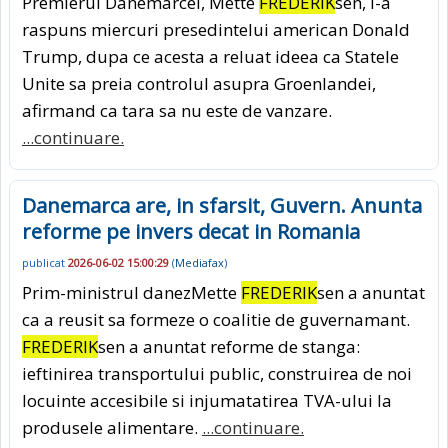
Premierul Danemarcei, Mette
FREDERIK
sen, i-a
raspuns miercuri presedintelui american Donald
Trump, dupa ce acesta a reluat ideea ca Statele
Unite sa preia controlul asupra Groenlandei,
afirmand ca tara sa nu este de vanzare.
...continuare.
Danemarca are, in sfarsit, Guvern. Anunta
reforme pe invers decat in Romania
publicat
2026-06-02 15:00:29
(
Mediafax
)
Prim-ministrul danezMette
FREDERIK
sen a anuntat
ca a reusit sa formeze o coalitie de guvernamant.
FREDERIK
sen a anuntat reforme de stanga:
ieftinirea transportului public, construirea de noi
locuinte accesibile si injumatatirea TVA-ului la
produsele alimentare.
...continuare.