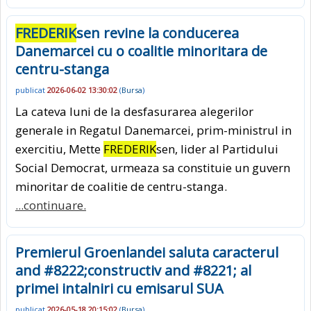
FREDERIK
sen revine la conducerea
Danemarcei cu o coalitie minoritara de
centru-stanga
publicat
2026-06-02 13:30:02
(
Bursa
)
La cateva luni de la desfasurarea alegerilor
generale in Regatul Danemarcei, prim-ministrul in
exercitiu, Mette
FREDERIK
sen, lider al Partidului
Social Democrat, urmeaza sa constituie un guvern
minoritar de coalitie de centru-stanga.
...continuare.
Premierul Groenlandei saluta caracterul
and #8222;constructiv and #8221; al
primei intalniri cu emisarul SUA
publicat
2026-05-18 20:15:02
(
Bursa
)