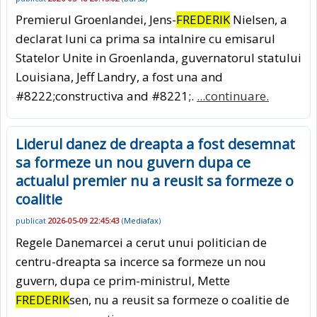
Premierul Groenlandei, Jens-
FREDERIK
Nielsen, a
declarat luni ca prima sa intalnire cu emisarul
Statelor Unite in Groenlanda, guvernatorul statului
Louisiana, Jeff Landry, a fost una and
#8222;constructiva and #8221;.
...continuare.
Liderul danez de dreapta a fost desemnat
sa formeze un nou guvern dupa ce
actualul premier nu a reusit sa formeze o
coalitie
publicat
2026-05-09 22:45:43
(
Mediafax
)
Regele Danemarcei a cerut unui politician de
centru-dreapta sa incerce sa formeze un nou
guvern, dupa ce prim-ministrul, Mette
FREDERIK
sen, nu a reusit sa formeze o coalitie de