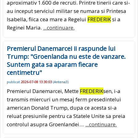
aproximativ 1.600 de recruti. Printre tinerii care si-
au inceput serviciul militar se numara si Printesa
Isabella, fiica cea mare a Regelui
FREDERIK
si a
Reginei Maria.
...continuare.
Premierul Danemarcei ii raspunde lui
Trump: "Groenlanda nu este de vanzare.
Suntem gata sa aparam fiecare
centimetru"
publicat
2026-07-08 13:30:03
(
Antena3
)
Premierul Danemarcei, Mette
FREDERIK
sen, i-a
transmis miercuri un mesaj ferm presedintelui
american Donald Trump, dupa ce acesta si-a
reluat presiunile pentru ca Statele Unite sa preia
controlul asupra Groenlandei....
...continuare.