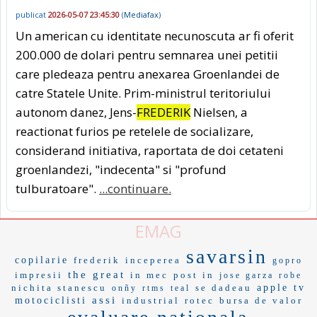
publicat
2026-05-07 23:45:30
(
Mediafax
)
Un american cu identitate necunoscuta ar fi oferit
200.000 de dolari pentru semnarea unei petitii
care pledeaza pentru anexarea Groenlandei de
catre Statele Unite. Prim-ministrul teritoriului
autonom danez, Jens-
FREDERIK
Nielsen, a
reactionat furios pe retelele de socializare,
considerand initiativa, raportata de doi cetateni
groenlandezi, "indecenta" si "profund
tulburatoare".
...continuare.
EMAG
savarsin
copilarie
frederik
inceperea
gopro
the great
impresii
in mec
post in
jose garza
robe
nichita stanescu
se dadeau
apple tv
onñy
rtms
teal
assi
motociclisti
industrial
rotec
bursa de valor