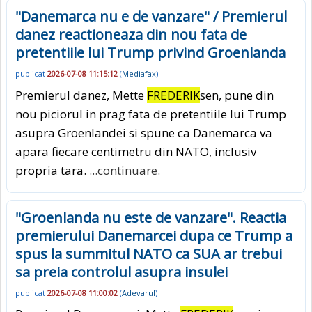
"Danemarca nu e de vanzare" / Premierul
danez reactioneaza din nou fata de
pretentiile lui Trump privind Groenlanda
publicat
2026-07-08 11:15:12
(
Mediafax
)
Premierul danez, Mette
FREDERIK
sen, pune din
nou piciorul in prag fata de pretentiile lui Trump
asupra Groenlandei si spune ca Danemarca va
apara fiecare centimetru din NATO, inclusiv
propria tara.
...continuare.
"Groenlanda nu este de vanzare". Reactia
premierului Danemarcei dupa ce Trump a
spus la summitul NATO ca SUA ar trebui
sa preia controlul asupra insulei
publicat
2026-07-08 11:00:02
(
Adevarul
)