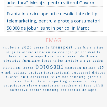
adus tara". Mesaj si pentru viitorul Guvern
Franta interzice apelurile nesolicitate de tip
telemarketing, pentru a proteja consumatorii.
50.000 de joburi sunt in pericol in Maroc
EMAG
transport
s 2025
tripleti
postat la
c ar
bia s
a imo
ramnicu valcea
stupi de albine
ipad pr
accident la
on bo
brasov
napolitana
coste
lucrari de licenta
electrica furnizare
lipsa
article
cadru
tribut
a a ge
botosani
samsung galaxy s25
startarium
muzan
cabane
proiect international
bucatarul
dristor
e indi
huawei
nuit
descarcat
televizor samsung
grecia i
florin ristei
cristea
e sporting
consum
monday
proprietate
slave
si tara
cifrã
transformer
verchere
softserve
samsung car
contor
fabrica de lapte