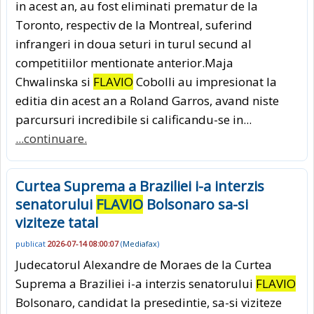
in acest an, au fost eliminati prematur de la
Toronto, respectiv de la Montreal, suferind
infrangeri in doua seturi in turul secund al
competitiilor mentionate anterior.Maja
Chwalinska si
FLAVIO
Cobolli au impresionat la
editia din acest an a Roland Garros, avand niste
parcursuri incredibile si calificandu-se in...
...continuare.
Curtea Suprema a Braziliei i-a interzis
senatorului
FLAVIO
Bolsonaro sa-si
viziteze tatal
publicat
2026-07-14 08:00:07
(
Mediafax
)
Judecatorul Alexandre de Moraes de la Curtea
Suprema a Braziliei i-a interzis senatorului
FLAVIO
Bolsonaro, candidat la presedintie, sa-si viziteze