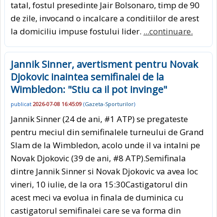
tatal, fostul presedinte Jair Bolsonaro, timp de 90
de zile, invocand o incalcare a conditiilor de arest
la domiciliu impuse fostului lider.
...continuare.
Jannik Sinner, avertisment pentru Novak
Djokovic inaintea semifinalei de la
Wimbledon: "Stiu ca il pot invinge"
publicat
2026-07-08 16:45:09
(
Gazeta-Sporturilor
)
Jannik Sinner (24 de ani, #1 ATP) se pregateste
pentru meciul din semifinalele turneului de Grand
Slam de la Wimbledon, acolo unde il va intalni pe
Novak Djokovic (39 de ani, #8 ATP).Semifinala
dintre Jannik Sinner si Novak Djokovic va avea loc
vineri, 10 iulie, de la ora 15:30Castigatorul din
acest meci va evolua in finala de duminica cu
castigatorul semifinalei care se va forma din