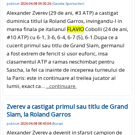
publicat
2026-06-08 09:30:26
(
Gazeta-Sporturilor
)
Alexander Zverev (29 de ani, #3 ATP) a castigat
duminica titlul la Roland Garros, invingandu-l in
marea finala pe italianul
FLAVIO
Cobolli (24 de ani,
#10 ATP) cu 6-1, 3-6, 6-4, 6-7 (5), 6-1.Dupa ce a
cucerit primul sau titlu de Grand Slam, germanul
a fost extrem de fericit si usor euforic, insa
clasamentul ATP a ramas neschimbat pentru
Sascha, la fel ca inainte de inceperea turneului de
la Paris: este in continuare al treilea jucator al
lumii, exact ca...
...continuare.
Zverev a castigat primul sau titlu de Grand
Slam, la Roland Garros
publicat
2026-06-08 08:45:04
(
Bursa
)
Alexander Zverev a devenit in sfarsit campion de