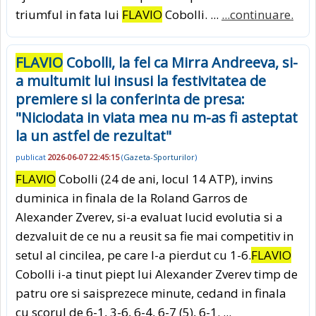
triumful in fata lui
FLAVIO
Cobolli. ...
...continuare.
FLAVIO
Cobolli, la fel ca Mirra Andreeva, si-
a multumit lui insusi la festivitatea de
premiere si la conferinta de presa:
"Niciodata in viata mea nu m-as fi asteptat
la un astfel de rezultat"
publicat
2026-06-07 22:45:15
(
Gazeta-Sporturilor
)
FLAVIO
Cobolli (24 de ani, locul 14 ATP), invins
duminica in finala de la Roland Garros de
Alexander Zverev, si-a evaluat lucid evolutia si a
dezvaluit de ce nu a reusit sa fie mai competitiv in
setul al cincilea, pe care l-a pierdut cu 1-6.
FLAVIO
Cobolli i-a tinut piept lui Alexander Zverev timp de
patru ore si saisprezece minute, cedand in finala
cu scorul de 6-1, 3-6, 6-4, 6-7 (5), 6-1. ...