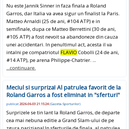
Nu este Jannik Sinner in faza finala a Roland
Garros, dar Italia va avea sigur un finalist la Paris.
Matteo Arnaldi (25 de ani, #104 ATP) e in
semifinale, dupa ce Matteo Berrettini (30 de ani,
#105 ATP) a fost nevoit sa abandoneze din cauza
unei accidentari. In penultimul act, acesta il va
intalni pe compatriotul
FLAVIO
Cobolli (24 de ani,
#14 ATP), pe arena Philippe-Chatrier. ...
...continuare.
Meciul si surpriza! Al patrulea favorit de la
Roland Garros a fost eliminat in "sferturi"
publicat
2026-06-03 21:15:24
(
Gazeta-Sporturilor
)
Surprizele se tin lant la Roland Garros, de departe
cea mai nebuna editie a Grand Slam-ului de pe
zgura pariziana! In sferturile de finala, al patrulea