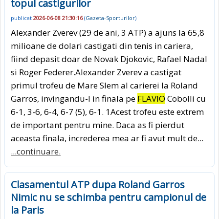
topul castigurilor
publicat
2026-06-08 21:30:16
(
Gazeta-Sporturilor
)
Alexander Zverev (29 de ani, 3 ATP) a ajuns la 65,8
milioane de dolari castigati din tenis in cariera,
fiind depasit doar de Novak Djokovic, Rafael Nadal
si Roger Federer.Alexander Zverev a castigat
primul trofeu de Mare Slem al carierei la Roland
Garros, invingandu-l in finala pe
FLAVIO
Cobolli cu
6-1, 3-6, 6-4, 6-7 (5), 6-1. 1Acest trofeu este extrem
de important pentru mine. Daca as fi pierdut
aceasta finala, increderea mea ar fi avut mult de...
...continuare.
Clasamentul ATP dupa Roland Garros
Nimic nu se schimba pentru campionul de
la Paris