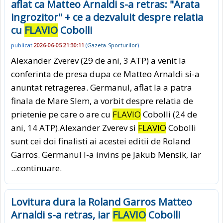
aflat ca Matteo Arnaldi s-a retras: "Arata
ingrozitor" + ce a dezvaluit despre relatia
cu
FLAVIO
Cobolli
publicat
2026-06-05 21:30:11
(
Gazeta-Sporturilor
)
Alexander Zverev (29 de ani, 3 ATP) a venit la
conferinta de presa dupa ce Matteo Arnaldi si-a
anuntat retragerea. Germanul, aflat la a patra
finala de Mare Slem, a vorbit despre relatia de
prietenie pe care o are cu
FLAVIO
Cobolli (24 de
ani, 14 ATP).Alexander Zverev si
FLAVIO
Cobolli
sunt cei doi finalisti ai acestei editii de Roland
Garros. Germanul l-a invins pe Jakub Mensik, iar
...continuare.
Lovitura dura la Roland Garros Matteo
Arnaldi s-a retras, iar
FLAVIO
Cobolli