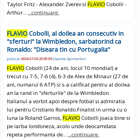
Taylor Fritz - Alexander Zverev si
FLAVIO
Cobolli -
Arthur...
...continuare.
FLAVIO
Cobolli, al doilea an consecutiv in
"sferturi" la Wimbledon, sarbatorind ca
Ronaldo: "Diseara tin cu Portugalia"
publicat
2026-07-06 20:00:06
(
Gazeta-Sporturilor
)
FLAVIO
Cobolli (24 de ani, locul 10 mondial) a
trecut cu 7-5, 7-6 (4), 6-3 de Alex de Minaur (27 de
ani, numarul 6 ATP) si s-a calificat pentru al doilea
an la rand in "sferturile" de la Wimbledon.
Italianul a vorbit apoi despre fotbal si admiratia
lui pentru Cristiano Ronaldo.Finalist in urma cu o
luna la Roland Garros,
FLAVIO
Cobolli joaca bine si
pe iarba londoneza, acolo unde deocamdata
repeta performanta de...
...continuare.