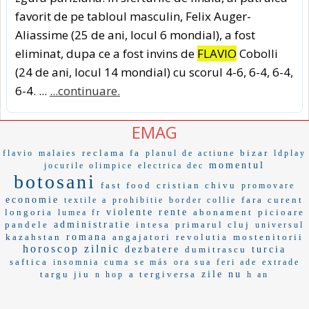
favorit de pe tabloul masculin, Felix Auger-
Aliassime (25 de ani, locul 6 mondial), a fost
eliminat, dupa ce a fost invins de
FLAVIO
Cobolli
(24 de ani, locul 14 mondial) cu scorul 4-6, 6-4, 6-4,
6-4. ...
...continuare.
EMAG
reclama fa
bizar
flavio
malaies
planul de actiune
ldplay
momentul
jocurile olimpice
electrica dec
botosani
fast food
cristian chivu
promovare
economie
fara curent
textile a
prohibitie
border collie
longoria
violente
rente
abonament
picioare
lumea fr
pandele
administratie
intesa
primarul cluj
universul
kazahstan
romana
angajatori
revolutia
mostenitorii
horoscop zilnic
dezbatere
dumitrascu
turcia
saftica
insomnia
cuma
se más
ora sua
feri ade
extrade
targu jiu
a tergiversa
zile nu
n hop
h an