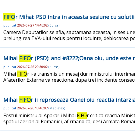
FIFO
r Mihai: PSD intra in aceasta sesiune cu soluti
publicat
2026-07-27 14:45:02
(
Bursa
)
Camera Deputatilor se afla, saptamana aceasta, in sesiune
prelungirea TVA-ului redus pentru locuinte, deblocarea pos
Mihai
FIFO
r (PSD): and #8222;Oana oiu, unde este 
publicat
2026-07-26 20:30:02
(
Bursa
)
Mihai
FIFO
r i-a transmis un mesaj dur ministrului interima
Afacerilor Externe va reactiona, dupa trei incidente consec
Mihai
FIFO
r ii reproseaza Oanei oiu reactia intarz
publicat
2026-07-26 13:45:07
(
Mediafax
)
Fostul ministru al Apararii Mihai
FIFO
r critica reactia Min
spatiul aerian al Romaniei, afirmand ca, desi Armata Romani