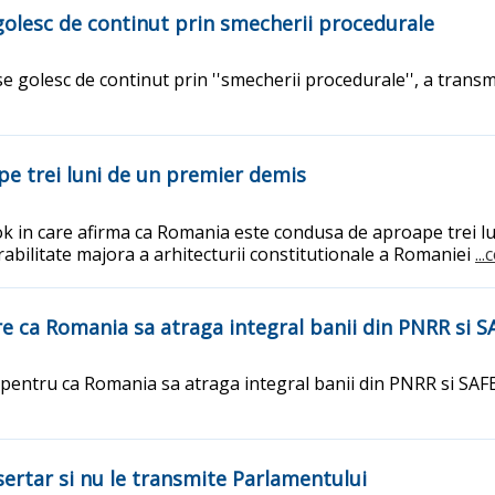
 golesc de continut prin smecherii procedurale
 se golesc de continut prin ''smecherii procedurale'', a tran
pe trei luni de un premier demis
k in care afirma ca Romania este condusa de aproape trei lu
rabilitate majora a arhitecturii constitutionale a Romaniei
..
re ca Romania sa atraga integral banii din PNRR si S
entru ca Romania sa atraga integral banii din PNRR si SAFE, da
 sertar si nu le transmite Parlamentului