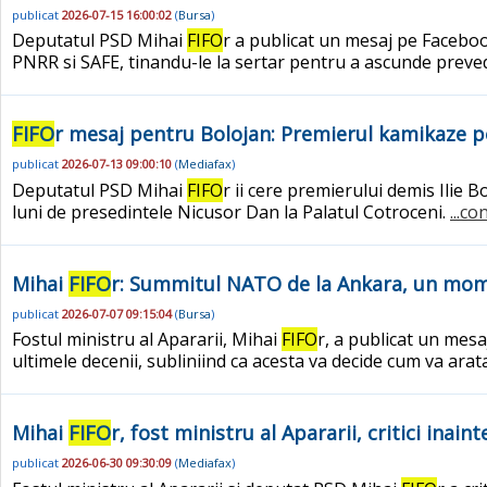
publicat
2026-07-15 16:00:02
(
Bursa
)
Deputatul PSD Mihai
FIFO
r a publicat un mesaj pe Faceboo
PNRR si SAFE, tinandu-le la sertar pentru a ascunde preved
FIFO
r mesaj pentru Bolojan: Premierul kamikaze p
publicat
2026-07-13 09:00:10
(
Mediafax
)
Deputatul PSD Mihai
FIFO
r ii cere premierului demis Ilie 
luni de presedintele Nicusor Dan la Palatul Cotroceni.
...co
Mihai
FIFO
r: Summitul NATO de la Ankara, un mom
publicat
2026-07-07 09:15:04
(
Bursa
)
Fostul ministru al Apararii, Mihai
FIFO
r, a publicat un mes
ultimele decenii, subliniind ca acesta va decide cum va arata
Mihai
FIFO
r, fost ministru al Apararii, critici ina
publicat
2026-06-30 09:30:09
(
Mediafax
)