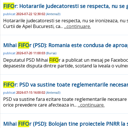
FIFO
r: Hotararile judecatoresti se respecta, nu se
publicat
2026-07-22 12:30:02
(
Antena3
)
Hotararile judecatoresti se respecta, nu se ironizeaza, nu
Curtii de Apel Bucuresti, ca...
...continuare.
Mihai
FIFO
r (PSD): Romania este condusa de aproa
publicat
2026-07-20 11:00:03
(
Bursa
)
Deputatul PSD Mihai
FIFO
r a publicat un mesaj pe Faceboo
depaseste disputa dintre partide, scotand la iveala o vulne
FIFO
r: PSD va sustine toate reglementarile necesa
publicat
2026-07-15 16:00:02
(
Antena3
)
PSD va sustine fara ezitare toate reglementarile necesare p
orice prevedere care afecteaza in...
...continuare.
Mihai
FIFO
r (PSD): Bolojan tine proiectele PNRR la