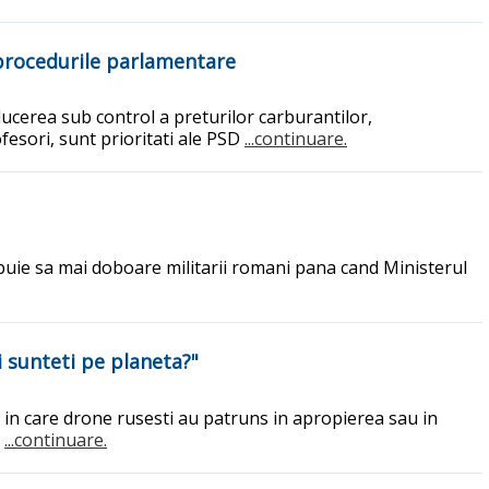
n procedurile parlamentare
ducerea sub control a preturilor carburantilor,
esori, sunt prioritati ale PSD
...continuare.
ebuie sa mai doboare militarii romani pana cand Ministerul
i sunteti pe planeta?"
e in care drone rusesti au patruns in apropierea sau in
.
...continuare.