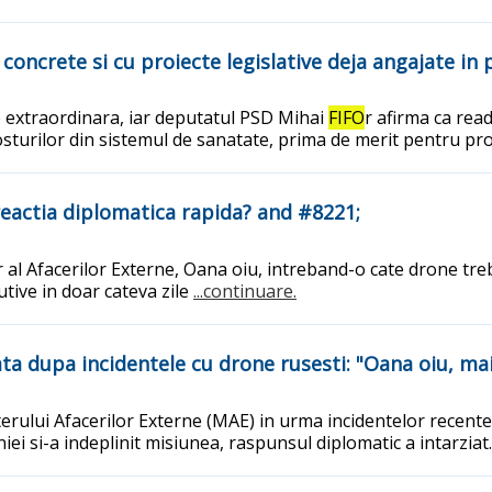
i concrete si cu proiecte legislative deja angajate i
 extraordinara, iar deputatul PSD Mihai
FIFO
r afirma ca rea
turilor din sistemul de sanatate, prima de merit pentru prof
reactia diplomatica rapida? and #8221;
r al Afacerilor Externe, Oana oiu, intreband-o cate drone tr
utive in doar cateva zile
...continuare.
iata dupa incidentele cu drone rusesti: "Oana oiu, ma
isterului Afacerilor Externe (MAE) in urma incidentelor recent
ei si-a indeplinit misiunea, raspunsul diplomatic a intarziat