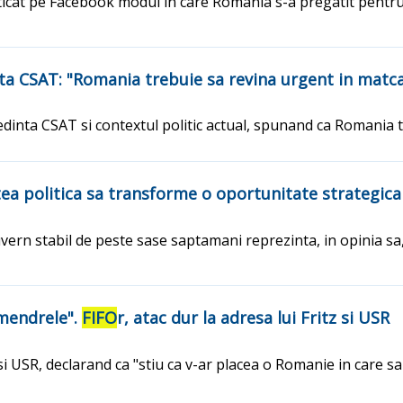
iticat pe Facebook modul in care Romania s-a pregatit pentr
edinta CSAT: "Romania trebuie sa revina urgent in matc
edinta CSAT si contextul politic actual, spunand ca Romania
tea politica sa transforme o oportunitate strategica 
vern stabil de peste sase saptamani reprezinta, in opinia sa,
 mendrele".
FIFO
r, atac dur la adresa lui Fritz si USR
 si USR, declarand ca "stiu ca v-ar placea o Romanie in care s