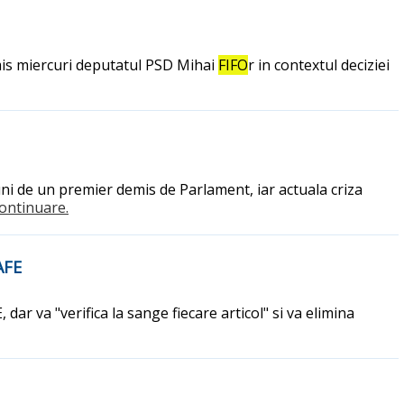
smis miercuri deputatul PSD Mihai
FIFO
r in contextul deciziei
ni de un premier demis de Parlament, iar actuala criza
.continuare.
AFE
r va "verifica la sange fiecare articol" si va elimina