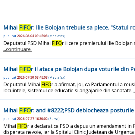
Mihai
FIFO
r: Ilie Bolojan trebuie sa plece. "Statul 
publicat
2026-08-04 09:45:08
(
Mediafax
)
Deputatul PSD Mihai
FIFO
r ii cere premierului Ilie Boloja
...continuare.
Mihai
FIFO
r il ataca pe Bolojan dupa voturile din 
publicat
2026-07-30 08:45:08
(
Mediafax
)
Deputatul Mihai
FIFO
r a afirmat, joi, ca Parlamentul a reu
locuintele, sistemul de educatie si angajarile din sanatate.
Mihai
FIFO
r: and #8222;PSD deblocheaza posturile 
publicat
2026-07-27 16:30:02
(
Bursa
)
Mihai
FIFO
r a declarat ca PSD a depus un amendament in Pa
disperata nevoie, iar la Spitalul Clinic Judetean de Urgent