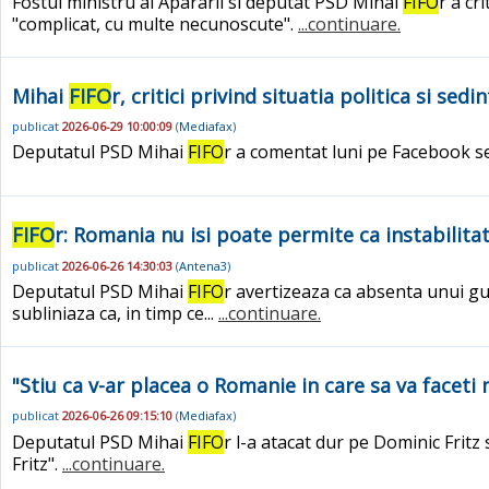
Fostul ministru al Apararii si deputat PSD Mihai
FIFO
r a cr
"complicat, cu multe necunoscute".
...continuare.
Mihai
FIFO
r, critici privind situatia politica si s
publicat
2026-06-29 10:00:09
(
Mediafax
)
Deputatul PSD Mihai
FIFO
r a comentat luni pe Facebook s
FIFO
r: Romania nu isi poate permite ca instabilita
publicat
2026-06-26 14:30:03
(
Antena3
)
Deputatul PSD Mihai
FIFO
r avertizeaza ca absenta unui gu
subliniaza ca, in timp ce...
...continuare.
"Stiu ca v-ar placea o Romanie in care sa va faceti
publicat
2026-06-26 09:15:10
(
Mediafax
)
Deputatul PSD Mihai
FIFO
r l-a atacat dur pe Dominic Fritz
Fritz".
...continuare.