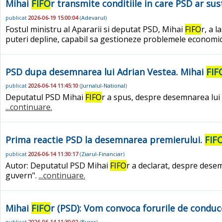
Mihai
FIFO
r transmite conditiile in care PSD ar su
publicat
2026-06-19 15:00:04
(
Adevarul
)
Fostul ministru al Apararii si deputat PSD, Mihai
FIFO
r, a 
puteri depline, capabil sa gestioneze problemele economice
PSD dupa desemnarea lui Adrian Vestea. Mihai
FIF
publicat
2026-06-14 11:45:10
(
Jurnalul-National
)
Deputatul PSD Mihai
FIFO
r a spus, despre desemnarea lui 
...continuare.
Prima reactie PSD la desemnarea premierului.
FIF
publicat
2026-06-14 11:30:17
(
Ziarul-Financiar
)
Autor: Deputatul PSD Mihai
FIFO
r a declarat, despre dese
guvern".
...continuare.
Mihai
FIFO
r (PSD): Vom convoca forurile de conduc
publicat
2026-06-14 11:30:02
(
Bursa
)