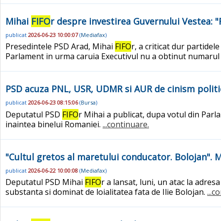
Mihai
FIFO
r despre investirea Guvernului Vestea: 
publicat
2026-06-23 10:00:07
(
Mediafax
)
Presedintele PSD Arad, Mihai
FIFO
r, a criticat dur partid
Parlament in urma caruia Executivul nu a obtinut numarul 
PSD acuza PNL, USR, UDMR si AUR de cinism politic
publicat
2026-06-23 08:15:06
(
Bursa
)
Deputatul PSD
FIFO
r Mihai a publicat, dupa votul din Parl
inaintea binelui Romaniei.
...continuare.
"Cultul gretos al maretului conducator. Bolojan". 
publicat
2026-06-22 10:00:08
(
Mediafax
)
Deputatul PSD Mihai
FIFO
r a lansat, luni, un atac la adres
substanta si dominat de loialitatea fata de Ilie Bolojan.
...c