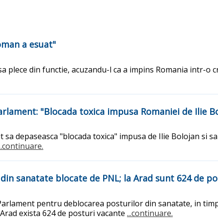
roman a esuat"
n sa plece din functie, acuzandu-l ca a impins Romania intr-o 
Parlament: "Blocada toxica impusa Romaniei de Ilie B
sit sa depaseasca "blocada toxica" impusa de Ilie Bolojan si 
...continuare.
din sanatate blocate de PNL; la Arad sunt 624 de po
rlament pentru deblocarea posturilor din sanatate, in timp c
a Arad exista 624 de posturi vacante
...continuare.