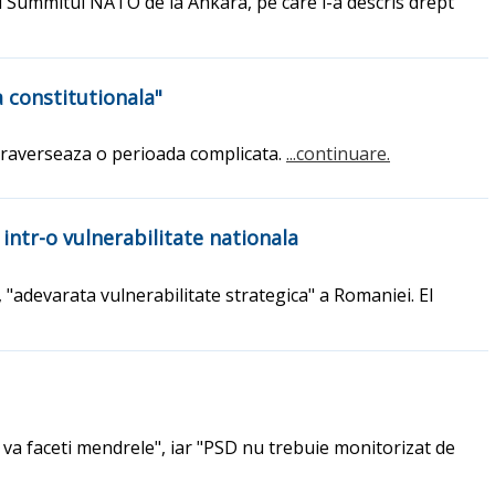
u Summitul NATO de la Ankara, pe care l-a descris drept
a constitutionala"
 traverseaza o perioada complicata.
...continuare.
intr-o vulnerabilitate nationala
 "adevarata vulnerabilitate strategica" a Romaniei. El
a va faceti mendrele", iar "PSD nu trebuie monitorizat de