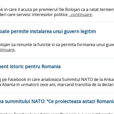
k in care il acuza pe premierul Ilie Bolojan ca a ratat terme
eri care servesc intereselor politice
...continuare.
oate permite instalarea unui guvern legitim
Bolojan sa renunte la functie si sa permita formarea unui guv
ntinuare.
ent istoric pentru Romania
aj pe Facebook in care analizeaza Summitul NATO de la Ankara
 Alianta in urmatorii zece ani, marcand tranzitia de la declar
intea summitului NATO: "Ce proiecteaza astazi Romania?