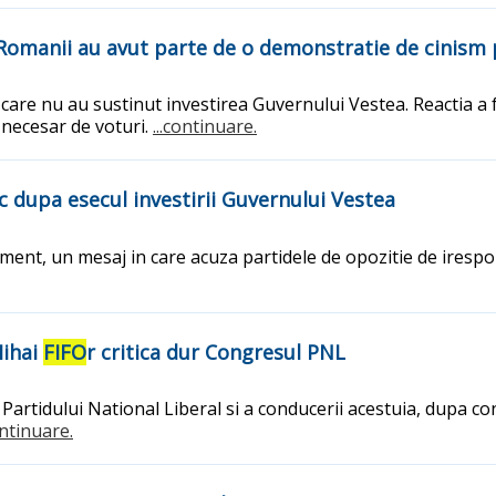
"Romanii au avut parte de o demonstratie de cinism p
ele care nu au sustinut investirea Guvernului Vestea. Reactia 
necesar de voturi.
...continuare.
 dupa esecul investirii Guvernului Vestea
ament, un mesaj in care acuza partidele de opozitie de irespon
Mihai
FIFO
r critica dur Congresul PNL
a Partidului National Liberal si a conducerii acestuia, dupa co
ontinuare.