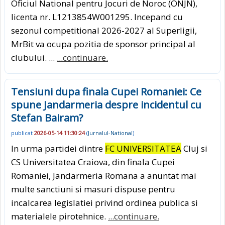
Oficiul National pentru Jocuri de Noroc (ONJN),
licenta nr. L1213854W001295. Incepand cu
sezonul competitional 2026-2027 al Superligii,
MrBit va ocupa pozitia de sponsor principal al
clubului. ...
...continuare.
Tensiuni dupa finala Cupei Romaniei: Ce
spune Jandarmeria despre incidentul cu
Stefan Bairam?
publicat
2026-05-14 11:30:24
(
Jurnalul-National
)
In urma partidei dintre
FC UNIVERSITATEA
Cluj si
CS Universitatea Craiova, din finala Cupei
Romaniei, Jandarmeria Romana a anuntat mai
multe sanctiuni si masuri dispuse pentru
incalcarea legislatiei privind ordinea publica si
materialele pirotehnice.
...continuare.