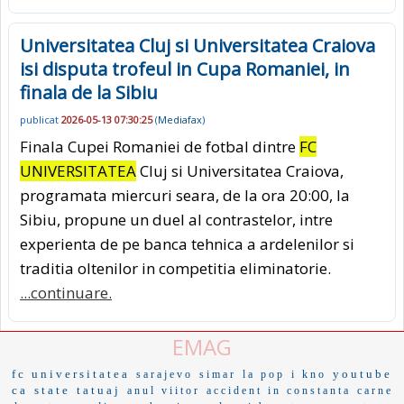
Universitatea Cluj si Universitatea Craiova
isi disputa trofeul in Cupa Romaniei, in
finala de la Sibiu
publicat
2026-05-13 07:30:25
(
Mediafax
)
Finala Cupei Romaniei de fotbal dintre
FC
UNIVERSITATEA
Cluj si Universitatea Craiova,
programata miercuri seara, de la ora 20:00, la
Sibiu, propune un duel al contrastelor, intre
experienta de pe banca tehnica a ardelenilor si
traditia oltenilor in competitia eliminatorie.
...continuare.
EMAG
fc universitatea
youtube
sarajevo
simar
la pop
i kno
ca
state
tatuaj
anul viitor
accident in constanta
carne