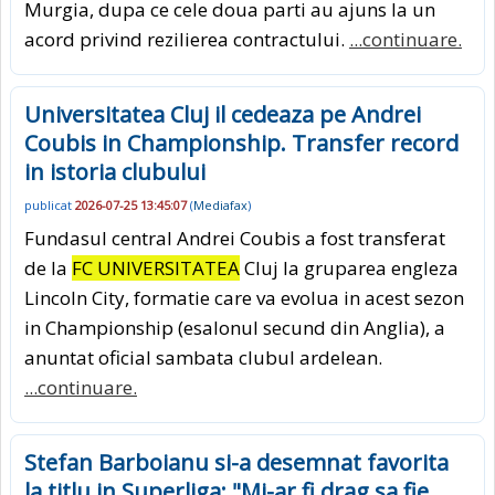
Murgia, dupa ce cele doua parti au ajuns la un
acord privind rezilierea contractului.
...continuare.
Universitatea Cluj il cedeaza pe Andrei
Coubis in Championship. Transfer record
in istoria clubului
publicat
2026-07-25 13:45:07
(
Mediafax
)
Fundasul central Andrei Coubis a fost transferat
de la
FC UNIVERSITATEA
Cluj la gruparea engleza
Lincoln City, formatie care va evolua in acest sezon
in Championship (esalonul secund din Anglia), a
anuntat oficial sambata clubul ardelean.
...continuare.
Stefan Barboianu si-a desemnat favorita
la titlu in Superliga: "Mi-ar fi drag sa fie