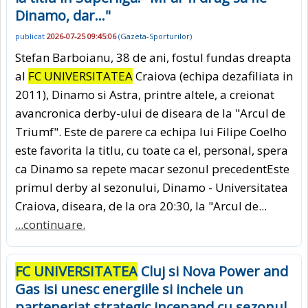
Dinamo, dar..."
publicat
2026-07-25 09:45:06
(
Gazeta-Sporturilor
)
Stefan Barboianu, 38 de ani, fostul fundas dreapta
al
FC UNIVERSITATEA
Craiova (echipa dezafiliata in
2011), Dinamo si Astra, printre altele, a creionat
avancronica derby-ului de diseara de la "Arcul de
Triumf". Este de parere ca echipa lui Filipe Coelho
este favorita la titlu, cu toate ca el, personal, spera
ca Dinamo sa repete macar sezonul precedentEste
primul derby al sezonului, Dinamo - Universitatea
Craiova, diseara, de la ora 20:30, la "Arcul de...
...continuare.
FC UNIVERSITATEA
Cluj si Nova Power and
Gas isi unesc energiile si incheie un
parteneriat strategic incepand cu sezonul