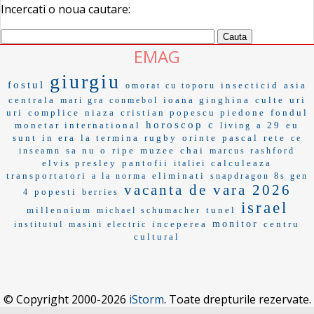
Incercati o noua cautare:
EMAG
giurgiu
fostul
insecticid
asia
omorat cu toporu
centrala
ioana ginghina
culte
uri
mari gra
conmebol
uri
complice
niaza
cristian popescu piedone
fondul
horoscop c
monetar international
a 29
eu
living
sunt
in era
la termina
rugby
orinte
pascal
rete
ce
sa nu o
ripe
muzee
chai
inseamn
marcus rashford
elvis presley
pantofii
calculeaza
italiei
transportatori
eliminati
a la norma
snapdragon 8s gen
vacanta de vara 2026
popesti
4
berries
israel
millennium
tunel
michael schumacher
inceperea
monitor
centru
institutul
masini electric
cultural
© Copyright 2000-2026
iStorm
. Toate drepturile rezervate.