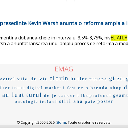
presedinte Kevin Warsh anunta o reforma ampla a in
a mentina dobanda-cheie in intervalul 3,5%-3,75%, niv
EL AFLA
arsh a anuntat lansarea unui amplu proces de reforma a modulu
EMAG
florin
gheor
vita de vie
butler
lectrol
tijuana
d
fier
trans
ce o
brenda
nhop
digital market
i fest
turul
i au luat
geamu
de je
cancer t
ibuprofenul
stiri ana
poster
paie
oncologic
iceland
© Copyright 2000-2026
iStorm
. Toate drepturile rezervate.