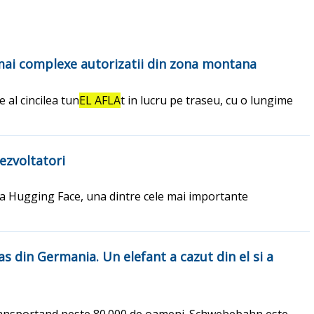
e mai complexe autorizatii din zona montana
 al cincilea tun
EL AFLA
t in lucru pe traseu, cu o lungime
ezvoltatori
ura Hugging Face, una dintre cele mai importante
s din Germania. Un elefant a cazut din el si a
, transportand peste 80.000 de oameni. Schwebebahn este