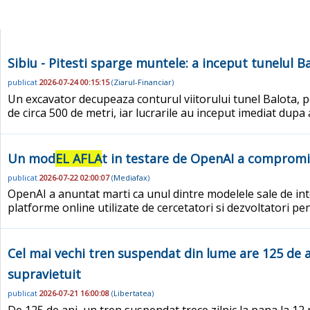
Sibiu - Pitesti sparge muntele: a inceput tunelul B
publicat
2026-07-24 00:15:15
(
Ziarul-Financiar
)
Un excavator decupeaza conturul viitorului tunel Balota, pe 
de circa 500 de metri, iar lucrarile au inceput imediat dup
Un mod
EL AFLA
t in testare de OpenAI a compromi
publicat
2026-07-22 02:00:07
(
Mediafax
)
OpenAI a anuntat marti ca unul dintre modelele sale de int
platforme online utilizate de cercetatori si dezvoltatori pe
Cel mai vechi tren suspendat din lume are 125 de an
supravietuit
publicat
2026-07-21 16:00:08
(
Libertatea
)
De 125 de ani, un tren suspendat trece zilnic la pana la 