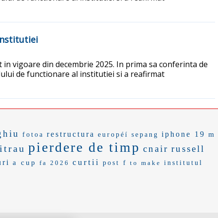
stitutiei
t in vigoare din decembrie 2025. In prima sa conferinta de
i de functionare al institutiei si a reafirmat
ghiu
restructura
iphone 19
m
fotoa
européí
sepang
pierdere de timp
itrau
cnair
russell
curtii
ri
a cup
fa 2026
post f
to make
institutul