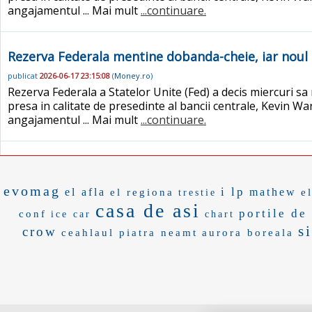
angajamentul ... Mai mult
...continuare.
Rezerva Federala mentine dobanda-cheie, iar noul 
publicat
2026-06-17 23:15:08
(
Money.ro
)
Rezerva Federala a Statelor Unite (Fed) a decis miercuri s
presa in calitate de presedinte al bancii centrale, Kevin W
angajamentul ... Mai mult
...continuare.
evomag
i lp
el afla
mathew
el regiona
e
trestie
casa de asi
portile de 
conf
ice car
chart
s
crow
ceahlaul piatra neamt
aurora boreala