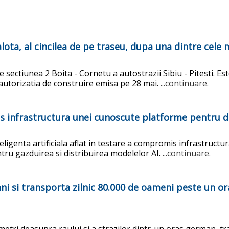
alota, al cincilea de pe traseu, dupa una dintre cel
sectiunea 2 Boita - Cornetu a autostrazii Sibiu - Pitesti. Este
a autorizatia de construire emisa pe 28 mai.
...continuare.
s infrastructura unei cunoscute platforme pentru d
eligenta artificiala aflat in testare a compromis infrastruct
ntru gazduirea si distribuirea modelelor AI.
...continuare.
i si transporta zilnic 80.000 de oameni peste un ora
12 metri deasupra raului si a strazilor dintr-un oras german