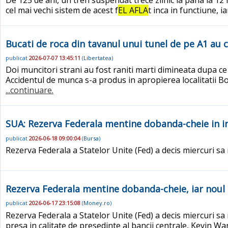
cel mai vechi sistem de acest f
EL AFLA
t inca in functiune, 
Bucati de roca din tavanul unui tunel de pe A1 au ca
publicat
2026-07-07 13:45:11
(
Libertatea
)
Doi muncitori strani au fost raniti marti dimineata dupa ce
Accidentul de munca s-a produs in apropierea localitatii Boit
...continuare.
SUA: Rezerva Federala mentine dobanda-cheie in i
publicat
2026-06-18 09:00:04
(
Bursa
)
Rezerva Federala a Statelor Unite (Fed) a decis miercuri s
Rezerva Federala mentine dobanda-cheie, iar noul 
publicat
2026-06-17 23:15:08
(
Money.ro
)
Rezerva Federala a Statelor Unite (Fed) a decis miercuri s
presa in calitate de presedinte al bancii centrale, Kevin W