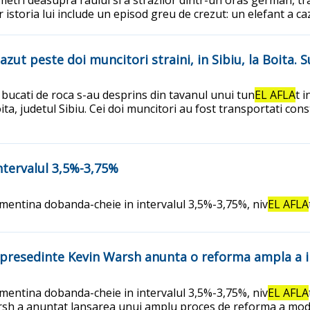
iar istoria lui include un episod greu de crezut: un elefant a 
zut peste doi muncitori straini, in Sibiu, la Boita. Su
 bucati de roca s-au desprins din tavanul unui tun
EL AFLA
t 
a, judetul Sibiu. Cei doi muncitori au fost transportati const
ntervalul 3,5%-3,75%
a mentina dobanda-cheie in intervalul 3,5%-3,75%, niv
EL AFLA
presedinte Kevin Warsh anunta o reforma ampla a in
a mentina dobanda-cheie in intervalul 3,5%-3,75%, niv
EL AFLA
arsh a anuntat lansarea unui amplu proces de reforma a modulu