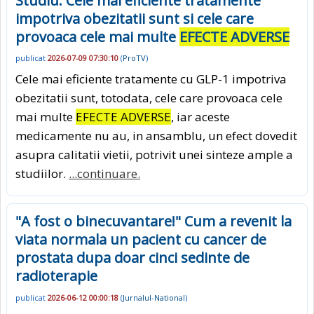
Studiu: Cele mai eficiente tratamente
impotriva obezitatii sunt si cele care
provoaca cele mai multe
EFECTE ADVERSE
publicat
2026-07-09 07:30:10
(
ProTV
)
Cele mai eficiente tratamente cu GLP-1 impotriva
obezitatii sunt, totodata, cele care provoaca cele
mai multe
EFECTE ADVERSE
, iar aceste
medicamente nu au, in ansamblu, un efect dovedit
asupra calitatii vietii, potrivit unei sinteze ample a
studiilor.
...continuare.
"A fost o binecuvantare!" Cum a revenit la
viata normala un pacient cu cancer de
prostata dupa doar cinci sedinte de
radioterapie
publicat
2026-06-12 00:00:18
(
Jurnalul-National
)