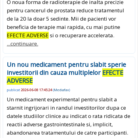
O noua forma de radioterapie de inalta precizie
pentru cancerul de prostata reduce tratamentul
de la 20 la doar 5 sedinte. Mii de pacienti vor
beneficia de terapie mai rapida, cu mai putine
EFECTE ADVERSE
si o recuperare accelerata.
...continuare.
Un nou medicament pentru slabit sperie
investitorii din cauza multiplelor
EFECTE
ADVERSE
publicat
2026-06-08 17:45:24
(
Mediafax
)
Un medicament experimental pentru slabit a
starnit ingrijorari in randul investitorilor dupa ce
datele studiilor clinice au indicat o rata ridicata de
reactii adverse gastrointestinale si, implicit,
abandonarea tratamentului de catre participanti.