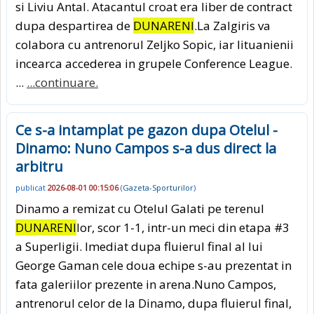
si Liviu Antal. Atacantul croat era liber de contract
dupa despartirea de
DUNARENI
.La Zalgiris va
colabora cu antrenorul Zeljko Sopic, iar lituanienii
incearca accederea in grupele Conference League.
...
...continuare.
Ce s-a intamplat pe gazon dupa Otelul -
Dinamo: Nuno Campos s-a dus direct la
arbitru
publicat
2026-08-01 00:15:06
(
Gazeta-Sporturilor
)
Dinamo a remizat cu Otelul Galati pe terenul
DUNARENI
lor, scor 1-1, intr-un meci din etapa #3
a Superligii. Imediat dupa fluierul final al lui
George Gaman cele doua echipe s-au prezentat in
fata galeriilor prezente in arena.Nuno Campos,
antrenorul celor de la Dinamo, dupa fluierul final,