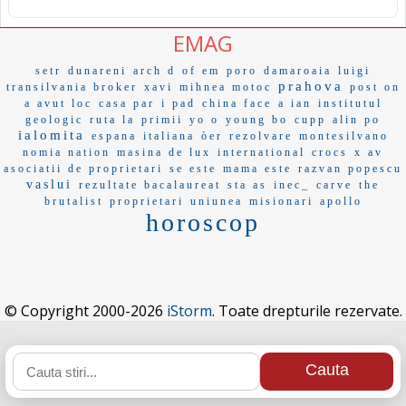
EMAG
setr
dunareni
arch d
of em
poro
damaroaia
luigi
prahova
transilvania broker
xavi
mihnea motoc
post on
a avut loc
casa par
i pad
china face
a ian
institutul
geologic
ruta la
primii
yo o
young bo
cupp
alin po
ialomita
espana
italiana
òer
rezolvare
montesilvano
nomia nation
masina de lux
international
crocs
x av
asociatii de proprietari
se este
mama este
razvan popescu
vaslui
rezultate bacalaureat
sta as
inec_
carve
the
brutalist
proprietari
uniunea
misionari
apollo
horoscop
© Copyright 2000-2026
iStorm
. Toate drepturile rezervate.