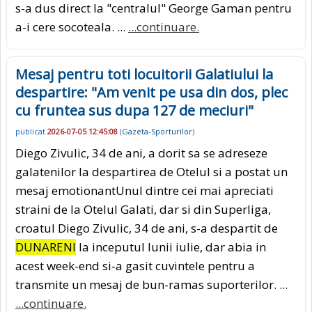
s-a dus direct la "centralul" George Gaman pentru
a-i cere socoteala. ...
...continuare.
Mesaj pentru toti locuitorii Galatiului la
despartire: "Am venit pe usa din dos, plec
cu fruntea sus dupa 127 de meciuri"
publicat
2026-07-05 12:45:08
(
Gazeta-Sporturilor
)
Diego Zivulic, 34 de ani, a dorit sa se adreseze
galatenilor la despartirea de Otelul si a postat un
mesaj emotionantUnul dintre cei mai apreciati
straini de la Otelul Galati, dar si din Superliga,
croatul Diego Zivulic, 34 de ani, s-a despartit de
DUNARENI
la inceputul lunii iulie, dar abia in
acest week-end si-a gasit cuvintele pentru a
transmite un mesaj de bun-ramas suporterilor. ...
...continuare.