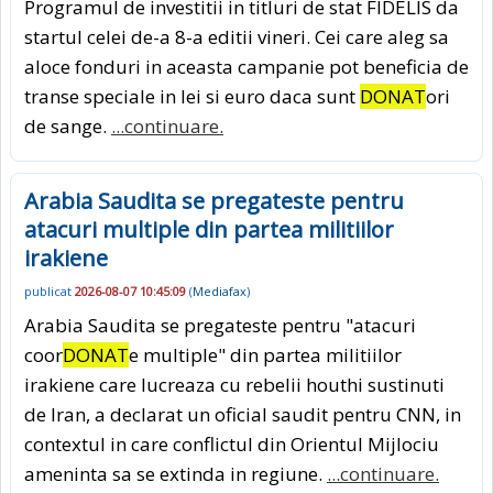
Programul de investitii in titluri de stat FIDELIS da
startul celei de-a 8-a editii vineri. Cei care aleg sa
aloce fonduri in aceasta campanie pot beneficia de
transe speciale in lei si euro daca sunt
DONAT
ori
de sange.
...continuare.
Arabia Saudita se pregateste pentru
atacuri multiple din partea militiilor
irakiene
publicat
2026-08-07 10:45:09
(
Mediafax
)
Arabia Saudita se pregateste pentru "atacuri
coor
DONAT
e multiple" din partea militiilor
irakiene care lucreaza cu rebelii houthi sustinuti
de Iran, a declarat un oficial saudit pentru CNN, in
contextul in care conflictul din Orientul Mijlociu
ameninta sa se extinda in regiune.
...continuare.