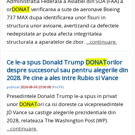
Administratia Federala a Aviatiei din SUA (FAA) a
or
DONAT
verificarea a sute de aeronave Boeing
737 MAX dupa identificarea unor fisuri in
structura unor avioane, avertizand ca defectele
nedepistate ar putea afecta integritatea
structurala a aparatelor de zbor.
...continuare.
Ce le-a spus Donald Trump
DONAT
orilor
despre succesorul sau pentru alegerile din
2028. Pe cine a ales intre Rubio si Vance
publicat
2026-08-06 23:00:08
(
ProTV
)
Presedintele Donald Trump le-a spus in privat
unor
DONAT
ori ca isi doreste ca vicepresedintele
JD Vance sa castige alegerile prezidentiale din
2028, relateaza The Washington Post (WP).
...continuare.