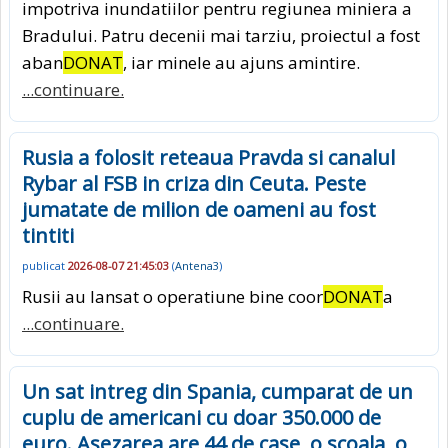
impotriva inundatiilor pentru regiunea miniera a
Bradului. Patru decenii mai tarziu, proiectul a fost
aban
DONAT
, iar minele au ajuns amintire.
...continuare.
Rusia a folosit reteaua Pravda si canalul
Rybar al FSB in criza din Ceuta. Peste
jumatate de milion de oameni au fost
tintiti
publicat
2026-08-07 21:45:03
(
Antena3
)
Rusii au lansat o operatiune bine coor
DONAT
a
...continuare.
Un sat intreg din Spania, cumparat de un
cuplu de americani cu doar 350.000 de
euro. Asezarea are 44 de case, o scoala, o