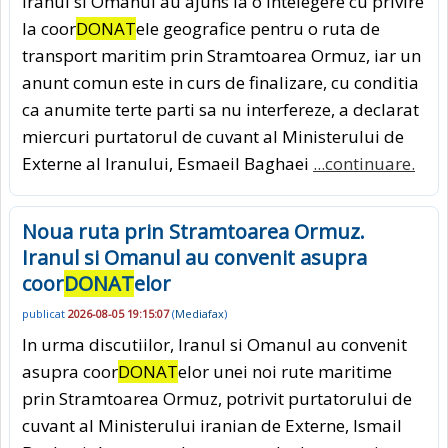
Iranul si Omanul au ajuns la o intelegere cu privire
la coor
DONAT
ele geografice pentru o ruta de
transport maritim prin Stramtoarea Ormuz, iar un
anunt comun este in curs de finalizare, cu conditia
ca anumite terte parti sa nu interfereze, a declarat
miercuri purtatorul de cuvant al Ministerului de
Externe al Iranului, Esmaeil Baghaei
...continuare.
Noua ruta prin Stramtoarea Ormuz.
Iranul si Omanul au convenit asupra
coor
DONAT
elor
publicat
2026-08-05 19:15:07
(
Mediafax
)
In urma discutiilor, Iranul si Omanul au convenit
asupra coor
DONAT
elor unei noi rute maritime
prin Stramtoarea Ormuz, potrivit purtatorului de
cuvant al Ministerului iranian de Externe, Ismail