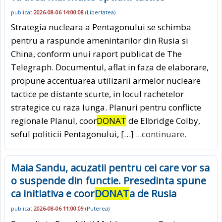
publicat
2026-08-06 14:00:08
(
Libertatea
)
Strategia nucleara a Pentagonului se schimba
pentru a raspunde amenintarilor din Rusia si
China, conform unui raport publicat de The
Telegraph. Documentul, aflat in faza de elaborare,
propune accentuarea utilizarii armelor nucleare
tactice pe distante scurte, in locul rachetelor
strategice cu raza lunga. Planuri pentru conflicte
regionale Planul, coor
DONAT
de Elbridge Colby,
seful politicii Pentagonului, […]
...continuare.
Maia Sandu, acuzatii pentru cei care vor sa
o suspende din functie. Presedinta spune
ca initiativa e coor
DONAT
a de Rusia
publicat
2026-08-06 11:00:09
(
Puterea
)