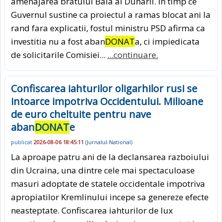
amenajarea bratului Bala al Dunarii. In timp ce
Guvernul sustine ca proiectul a ramas blocat ani la
rand fara explicatii, fostul ministru PSD afirma ca
investitia nu a fost aban
DONAT
a, ci impiedicata
de solicitarile Comisiei...
...continuare.
Confiscarea iahturilor oligarhilor rusi se
intoarce impotriva Occidentului. Milioane
de euro cheltuite pentru nave
aban
DONAT
e
publicat
2026-08-06 18:45:11
(
Jurnalul-National
)
La aproape patru ani de la declansarea razboiului
din Ucraina, una dintre cele mai spectaculoase
masuri adoptate de statele occidentale impotriva
apropiatilor Kremlinului incepe sa genereze efecte
neasteptate. Confiscarea iahturilor de lux