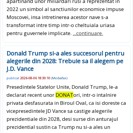
apartinand unor miliardari rusi a reprezentat in
2022 un simbol al sanctiunilor economice impuse
Moscovei, insa intretinerea acestor nave s-a
transformat intre timp intr-o cheltuiala uriasa
pentru guvernele implicate.
...continuare.
Donald Trump si-a ales succesorul pentru
alegerile din 2028: Trebuie sa il alegem pe
J.D. Vance
publicat
2026-08-06 18:30:10
(
Mediafax
)
Presedintele Statelor Unite, Donald Trump, le-a
declarat recent unor
DONAT
ori, intr-o intalnire
privata desfasurata in Biroul Oval, ca isi doreste ca
vicepresedintele JD Vance sa castige alegerile
prezidentiale din 2028, desi surse din anturajul
prezidential sustin ca Trump nu si-a ales un