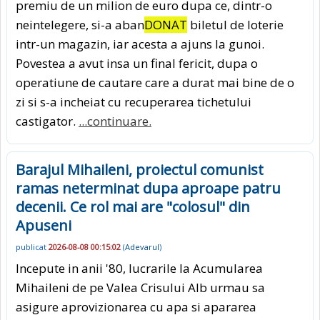
premiu de un milion de euro dupa ce, dintr-o
neintelegere, si-a aban
DONAT
biletul de loterie
intr-un magazin, iar acesta a ajuns la gunoi.
Povestea a avut insa un final fericit, dupa o
operatiune de cautare care a durat mai bine de o
zi si s-a incheiat cu recuperarea tichetului
castigator.
...continuare.
Barajul Mihaileni, proiectul comunist
ramas neterminat dupa aproape patru
decenii. Ce rol mai are "colosul" din
Apuseni
publicat
2026-08-08 00:15:02
(
Adevarul
)
Incepute in anii '80, lucrarile la Acumularea
Mihaileni de pe Valea Crisului Alb urmau sa
asigure aprovizionarea cu apa si apararea