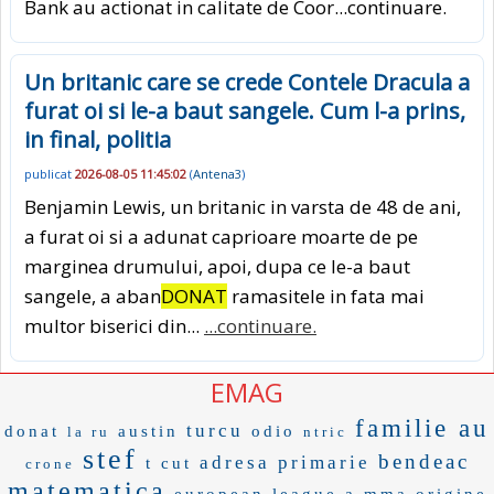
Bank au actionat in calitate de Coor
...continuare.
Un britanic care se crede Contele Dracula a
furat oi si le-a baut sangele. Cum l-a prins,
in final, politia
publicat
2026-08-05 11:45:02
(
Antena3
)
Benjamin Lewis, un britanic in varsta de 48 de ani,
a furat oi si a adunat caprioare moarte de pe
marginea drumului, apoi, dupa ce le-a baut
sangele, a aban
DONAT
ramasitele in fata mai
multor biserici din...
...continuare.
EMAG
familie au
turcu
donat
austin
odio
la ru
ntric
stef
bendeac
adresa primarie
t cut
crone
matematica
european league
a mma
origine