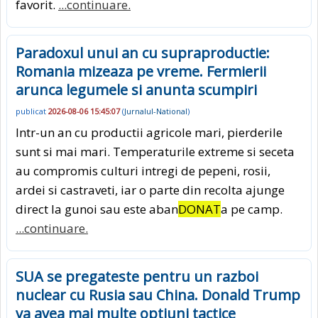
favorit.
...continuare.
Paradoxul unui an cu supraproductie:
Romania mizeaza pe vreme. Fermierii
arunca legumele si anunta scumpiri
publicat
2026-08-06 15:45:07
(
Jurnalul-National
)
Intr-un an cu productii agricole mari, pierderile
sunt si mai mari. Temperaturile extreme si seceta
au compromis culturi intregi de pepeni, rosii,
ardei si castraveti, iar o parte din recolta ajunge
direct la gunoi sau este aban
DONAT
a pe camp.
...continuare.
SUA se pregateste pentru un razboi
nuclear cu Rusia sau China. Donald Trump
va avea mai multe optiuni tactice