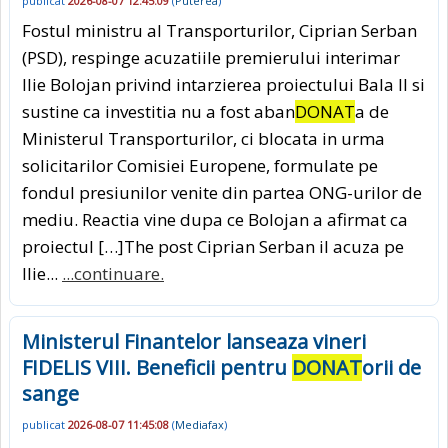
publicat
2026-08-07 12:45:09
(
Puterea
)
Fostul ministru al Transporturilor, Ciprian Serban
(PSD), respinge acuzatiile premierului interimar
Ilie Bolojan privind intarzierea proiectului Bala II si
sustine ca investitia nu a fost aban
DONAT
a de
Ministerul Transporturilor, ci blocata in urma
solicitarilor Comisiei Europene, formulate pe
fondul presiunilor venite din partea ONG-urilor de
mediu. Reactia vine dupa ce Bolojan a afirmat ca
proiectul […]The post Ciprian Serban il acuza pe
Ilie...
...continuare.
Ministerul Finantelor lanseaza vineri
FIDELIS VIII. Beneficii pentru
DONAT
orii de
sange
publicat
2026-08-07 11:45:08
(
Mediafax
)