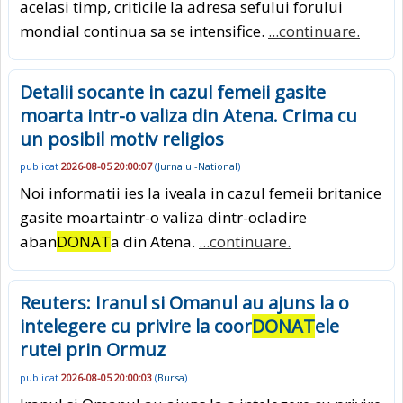
acelasi timp, criticile la adresa sefului forului
mondial continua sa se intensifice.
...continuare.
Detalii socante in cazul femeii gasite
moarta intr-o valiza din Atena. Crima cu
un posibil motiv religios
publicat
2026-08-05 20:00:07
(
Jurnalul-National
)
Noi informatii ies la iveala in cazul femeii britanice
gasite moartaintr-o valiza dintr-ocladire
aban
DONAT
a din Atena.
...continuare.
Reuters: Iranul si Omanul au ajuns la o
intelegere cu privire la coor
DONAT
ele
rutei prin Ormuz
publicat
2026-08-05 20:00:03
(
Bursa
)