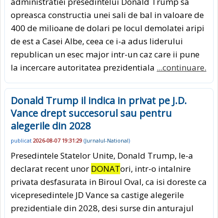
administratiei presedintelui Donald Trump sa
opreasca constructia unei sali de bal in valoare de
400 de milioane de dolari pe locul demolatei aripi
de est a Casei Albe, ceea ce i-a adus liderului
republican un esec major intr-un caz care ii pune
la incercare autoritatea prezidentiala
...continuare.
Donald Trump il indica in privat pe J.D.
Vance drept succesorul sau pentru
alegerile din 2028
publicat
2026-08-07 19:31:29
(
Jurnalul-National
)
Presedintele Statelor Unite, Donald Trump, le-a
declarat recent unor
DONAT
ori, intr-o intalnire
privata desfasurata in Biroul Oval, ca isi doreste ca
vicepresedintele JD Vance sa castige alegerile
prezidentiale din 2028, desi surse din anturajul