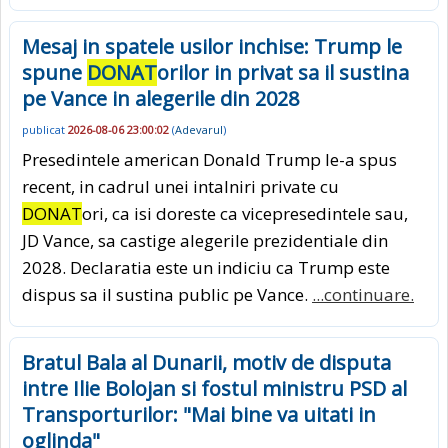
Mesaj in spatele usilor inchise: Trump le
spune
DONAT
orilor in privat sa il sustina
pe Vance in alegerile din 2028
publicat
2026-08-06 23:00:02
(
Adevarul
)
Presedintele american Donald Trump le-a spus
recent, in cadrul unei intalniri private cu
DONAT
ori, ca isi doreste ca vicepresedintele sau,
JD Vance, sa castige alegerile prezidentiale din
2028. Declaratia este un indiciu ca Trump este
dispus sa il sustina public pe Vance.
...continuare.
Bratul Bala al Dunarii, motiv de disputa
intre Ilie Bolojan si fostul ministru PSD al
Transporturilor: "Mai bine va uitati in
oglinda"