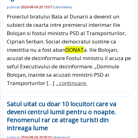
publicat
2026-08-06 20:15:07
(
Libertatea
)
Proiectul bratului Bala al Dunarii a devenit un
subiect de cearta intre premierul interimar Ilie
Bolojan si fostul ministru PSD al Transporturilor,
Ciprian Serban. Social-democratul sustine ca
investitia nu a fost aban
DONAT
a. Ilie Bolojan,
acuzat de dezinformare Fostul ministru il acuza pe
seful Executivului de dezinformare. „Domnule
Bolojan, inainte sa acuzati ministrii PSD ai
Transporturilor […]
...continuare.
Satul uitat cu doar 10 locuitori care va
deveni centrul lumii pentru o noapte.
Fenomenul rar ce atrage turisti din
intreaga lume
publicat
2026-08-06 20:00:02
(
Adevarul
)