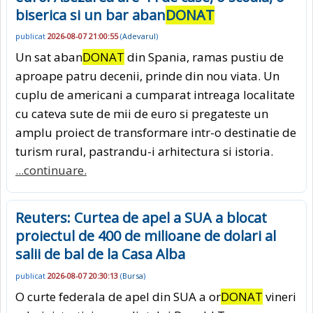
biserica si un bar aban
DONAT
publicat
2026-08-07 21:00:55
(
Adevarul
)
Un sat aban
DONAT
din Spania, ramas pustiu de
aproape patru decenii, prinde din nou viata. Un
cuplu de americani a cumparat intreaga localitate
cu cateva sute de mii de euro si pregateste un
amplu proiect de transformare intr-o destinatie de
turism rural, pastrandu-i arhitectura si istoria.
...continuare.
Reuters: Curtea de apel a SUA a blocat
proiectul de 400 de milioane de dolari al
salii de bal de la Casa Alba
publicat
2026-08-07 20:30:13
(
Bursa
)
O curte federala de apel din SUA a or
DONAT
vineri