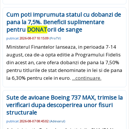
Cum poti imprumuta statul cu dobanzi de
pana la 7,5%. Beneficii suplimentare
pentru
DONAT
orii de sange
publicat
2026-08-07 10:15:09
(
ProTV
)
Ministerul Finantelor lanseaza, in perioada 7-14
august, cea de-a opta editie a Programului Fidelis
din acest an, care ofera dobanzi de pana la 7,50%
pentru titlurile de stat denominate in lei si de pana
la 6,30% pentru cele in euro.
...continuare.
Sute de avioane Boeing 737 MAX, trimise la
verificari dupa descoperirea unor fisuri
structurale
publicat
2026-08-07 08:45:02
(
Adevarul
)