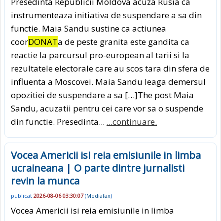
Presedinta Republicii Moldova acuza Rusia ca
instrumenteaza initiativa de suspendare a sa din
functie. Maia Sandu sustine ca actiunea
coor
DONAT
a de peste granita este gandita ca
reactie la parcursul pro-european al tarii si la
rezultatele electorale care au scos tara din sfera de
influenta a Moscovei. Maia Sandu leaga demersul
opozitiei de suspendare a sa […]The post Maia
Sandu, acuzatii pentru cei care vor sa o suspende
din functie. Presedinta...
...continuare.
Vocea Americii isi reia emisiunile in limba
ucraineana | O parte dintre jurnalisti
revin la munca
publicat
2026-08-06 03:30:07
(
Mediafax
)
Vocea Americii isi reia emisiunile in limba