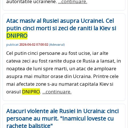
autoritatile ucrainene.
...continuare.
Atac masiv al Rusiei asupra Ucrainei. Cel
putin cinci morti si zeci de raniti la Kiev si
DNIPRO
publicat
2026-06-02 07:00:02
(
Adevarul
)
Cel putin cinci persoane au fost ucise, iar alte
cateva zeci au fost ranite dupa ce Rusia a lansat, in
noaptea de luni spre marti, un atac de amploare
asupra mai multor orase din Ucraina. Printre cele
mai afectate zone s-au numarat capitala Kiev si
orasul
DNIPRO
.
...continuare.
Atacuri violente ale Rusiei in Ucraina: cinci
persoane au murit. "Inamicul loveste cu
rachete balistice"