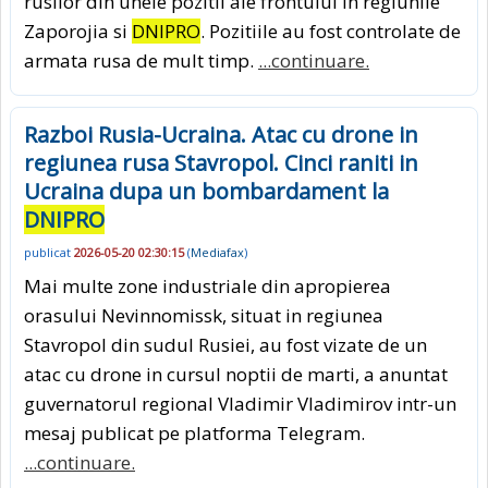
rusilor din unele pozitii ale frontului in regiunile
Zaporojia si
DNIPRO
. Pozitiile au fost controlate de
armata rusa de mult timp.
...continuare.
Razboi Rusia-Ucraina. Atac cu drone in
regiunea rusa Stavropol. Cinci raniti in
Ucraina dupa un bombardament la
DNIPRO
publicat
2026-05-20 02:30:15
(
Mediafax
)
Mai multe zone industriale din apropierea
orasului Nevinnomissk, situat in regiunea
Stavropol din sudul Rusiei, au fost vizate de un
atac cu drone in cursul noptii de marti, a anuntat
guvernatorul regional Vladimir Vladimirov intr-un
mesaj publicat pe platforma Telegram.
...continuare.