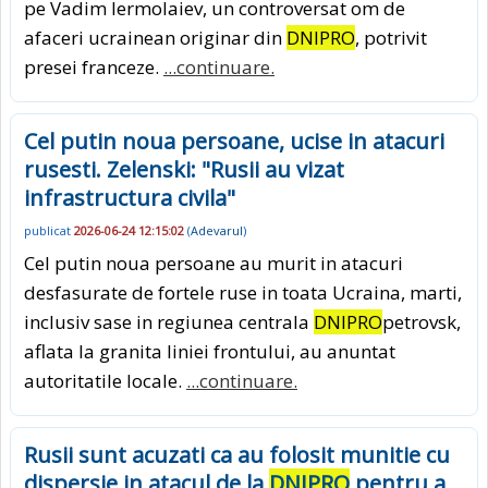
pe Vadim Iermolaiev, un controversat om de
afaceri ucrainean originar din
DNIPRO
, potrivit
presei franceze.
...continuare.
Cel putin noua persoane, ucise in atacuri
rusesti. Zelenski: "Rusii au vizat
infrastructura civila"
publicat
2026-06-24 12:15:02
(
Adevarul
)
Cel putin noua persoane au murit in atacuri
desfasurate de fortele ruse in toata Ucraina, marti,
inclusiv sase in regiunea centrala
DNIPRO
petrovsk,
aflata la granita liniei frontului, au anuntat
autoritatile locale.
...continuare.
Rusii sunt acuzati ca au folosit munitie cu
dispersie in atacul de la
DNIPRO
pentru a