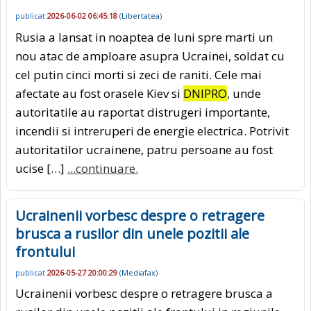
publicat
2026-06-02 06:45:18
(
Libertatea
)
Rusia a lansat in noaptea de luni spre marti un
nou atac de amploare asupra Ucrainei, soldat cu
cel putin cinci morti si zeci de raniti. Cele mai
afectate au fost orasele Kiev si
DNIPRO
, unde
autoritatile au raportat distrugeri importante,
incendii si intreruperi de energie electrica. Potrivit
autoritatilor ucrainene, patru persoane au fost
ucise […]
...continuare.
Ucrainenii vorbesc despre o retragere
brusca a rusilor din unele pozitii ale
frontului
publicat
2026-05-27 20:00:29
(
Mediafax
)
Ucrainenii vorbesc despre o retragere brusca a