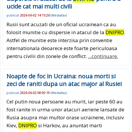
ucide cat mai multi civili
publicat
2026-06-02 14:15:26
(
Mediafax
)
Rusii sunt acuzati de un oficial ucrainean ca au
folosit munitie cu dispersie in atacul de la
DNIPRO
.
Astfel de munitie este interzisa prin conventie
internationala deoarece este foarte periculoasa
pentru civilii din zonele de conflict.
...continuare.
Noapte de foc in Ucraina: noua morti si
zeci de raniti dupa un atac major al Rusiei
publicat
2026-06-02 08:00:19
(
Mediafax
)
Cel putin noua persoane au murit, iar peste 60 au
fost ranite in urma unor atacuri aeriene lansate de
Rusia asupra mai multor orase ucrainene, inclusiv
Kiev,
DNIPRO
si Harkov, au anuntat marti