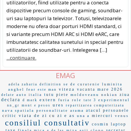
utilizatorilor, fiind utilizate pentru a conecta
dispozitive precum console de gaming, soundbar-
uri sau laptopuri la televizor. Totusi, televizoarele
moderne nu ofera doar porturi HDMI standard, ci
si variante precum HDMI ARC si HDMI eARC, care
imbunatatesc calitatea sunetului in special pentru
utilizatorii de soundbar-uri. Intelegerea […]
...continuare.
EMAG
se de curatenie
luminita
adela zaharia
definition
viteza
anghel
fear
vacanta mare 2026
este man
auto italia
tutu
piete
moldoveanu
nokian
ziua
delate
declara
extern
furia
role
experimentul
d mark
tate 3
ures
nn_gr
mont
e pesos
repartizarea computerizata
nava spatiala
personalitate
arama
atacul
persoanele
critic
viata de zi cu zi
e as
una a
miercuri
venus
consiliul consultativ
cosmin
laptop
taxe
finala mica
miza
asii
clopo
secretar
e de las