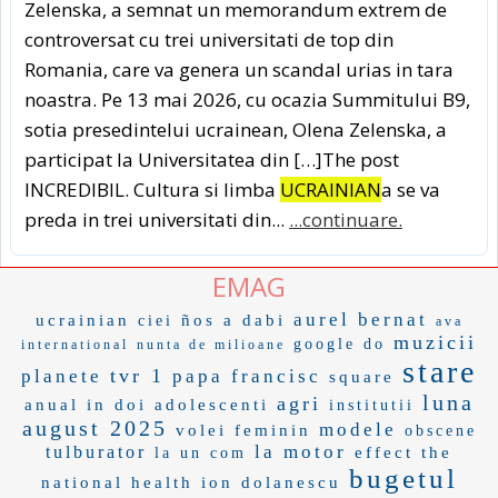
Zelenska, a semnat un memorandum extrem de
controversat cu trei universitati de top din
Romania, care va genera un scandal urias in tara
noastra. Pe 13 mai 2026, cu ocazia Summitului B9,
sotia presedintelui ucrainean, Olena Zelenska, a
participat la Universitatea din […]The post
INCREDIBIL. Cultura si limba
UCRAINIAN
a se va
preda in trei universitati din...
...continuare.
EMAG
aurel bernat
ucrainian
ños a
dabi
ciei
ava
muzicii
google do
international
nunta de milioane
stare
tvr 1
planete
papa francisc
square
luna
agri
anual in
doi adolescenti
institutii
august 2025
modele
volei feminin
obscene
la motor
tulburator
effect
the
la un com
bugetul
national health
ion dolanescu