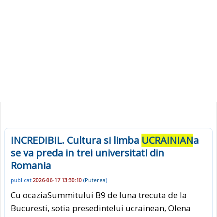
INCREDIBIL. Cultura si limba
UCRAINIAN
a
se va preda in trei universitati din
Romania
publicat
2026-06-17 13:30:10
(
Puterea
)
Cu ocaziaSummitului B9 de luna trecuta de la
Bucuresti, sotia presedintelui ucrainean, Olena