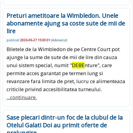
Preturi ametitoare la Wimbledon. Unele
abonamente ajung sa coste sute de mii de
lire
publicat
2026-06-27 15:00:01
(
Adevarul
)
Biletele de la Wimbledon de pe Centre Court pot
ajunge la sume de sute de mii de lire din cauza
unui sistem special, numit "
DEBE
nture", care
permite acces garantat pe termen lung si
revanzare fara limita de pret, lucru ce alimenteaza
criticile privind accesibilitatea turneului.
...continuare.
Sase plecari dintr-un foc de la clubul de la
Otelul Galati Doi au primit oferte de
prelungire