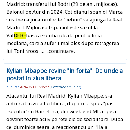
Madrid: transferul lui Rodri (29 de ani, mijlocas),
Balonul de Aur din 2024. Cotidianul spaniol Marca
sustine ca jucatorul este "nebun" sa ajunga la Real
Madrid. Mijlocasul spaniol este vazut la
Val
DEBE
bas ca solutia ideala pentru linia
mediana, care a suferit mai ales dupa retragerea
lui Toni Kroos. ...
...continuare.
Kylian Mbappe revine "in forta"! De unde a
postat in ziua libera
publicat
2026-05-11 15:15:32
(
Gazeta-Sporturilor
)
Atacantul lui Real Madrid, Kylian Mbappe, s-a
antrenat in ziua lui libera, dupa ce a spus "pas"
"socului" cu Barcelona, din week-end.Mbappe a
devenit foarte activ pe retelele de socializare. Dupa
ce, duminica seara, a reactionat cu un "Hala