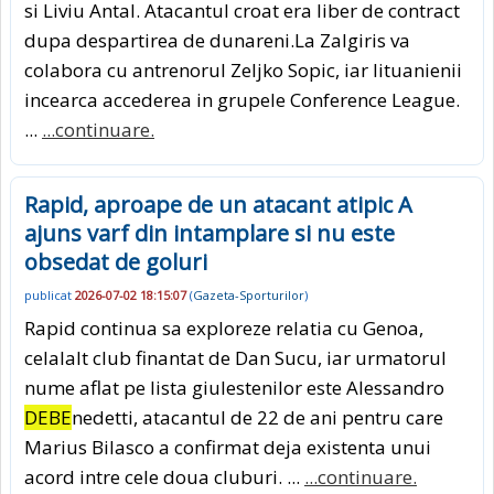
si Liviu Antal. Atacantul croat era liber de contract
dupa despartirea de dunareni.La Zalgiris va
colabora cu antrenorul Zeljko Sopic, iar lituanienii
incearca accederea in grupele Conference League.
...
...continuare.
Rapid, aproape de un atacant atipic A
ajuns varf din intamplare si nu este
obsedat de goluri
publicat
2026-07-02 18:15:07
(
Gazeta-Sporturilor
)
Rapid continua sa exploreze relatia cu Genoa,
celalalt club finantat de Dan Sucu, iar urmatorul
nume aflat pe lista giulestenilor este Alessandro
DEBE
nedetti, atacantul de 22 de ani pentru care
Marius Bilasco a confirmat deja existenta unui
acord intre cele doua cluburi. ...
...continuare.