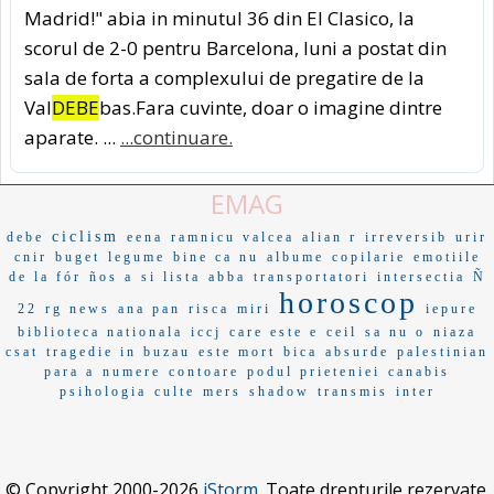
Madrid!" abia in minutul 36 din El Clasico, la
scorul de 2-0 pentru Barcelona, luni a postat din
sala de forta a complexului de pregatire de la
Val
DEBE
bas.Fara cuvinte, doar o imagine dintre
aparate. ...
...continuare.
EMAG
ciclism
debe
eena
ramnicu valcea
alian r
irreversib
urir
cnir
buget
legume
bine ca nu
albume
copilarie
emotiile
de la fór
ños a
si lista
abba
transportatori
intersectia
Ñ
horoscop
22
rg news
ana pan
risca
miri
iepure
biblioteca nationala
iccj
care este e
ceil
sa nu o
niaza
csat
tragedie in buzau
este mort
bica
absurde
palestinian
para a
numere
contoare
podul prieteniei
canabis
psihologia
culte
mers
shadow
transmis
inter
© Copyright 2000-2026
iStorm
. Toate drepturile rezervate.