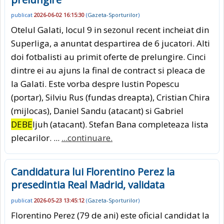
publicat
2026-06-02 16:15:30
(
Gazeta-Sporturilor
)
Otelul Galati, locul 9 in sezonul recent incheiat din
Superliga, a anuntat despartirea de 6 jucatori. Alti
doi fotbalisti au primit oferte de prelungire. Cinci
dintre ei au ajuns la final de contract si pleaca de
la Galati. Este vorba despre Iustin Popescu
(portar), Silviu Rus (fundas dreapta), Cristian Chira
(mijlocas), Daniel Sandu (atacant) si Gabriel
DEBE
ljuh (atacant). Stefan Bana completeaza lista
plecarilor. ...
...continuare.
Candidatura lui Florentino Perez la
presedintia Real Madrid, validata
publicat
2026-05-23 13:45:12
(
Gazeta-Sporturilor
)
Florentino Perez (79 de ani) este oficial candidat la