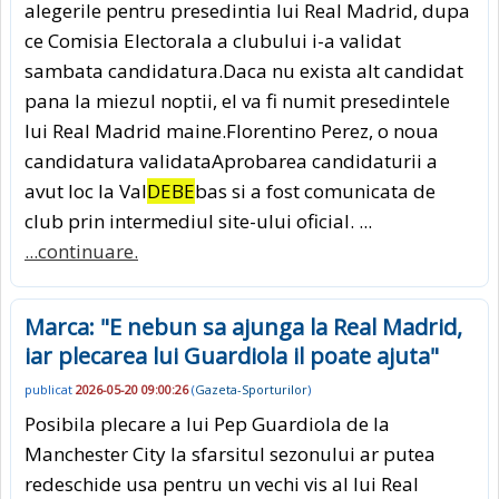
alegerile pentru presedintia lui Real Madrid, dupa
ce Comisia Electorala a clubului i-a validat
sambata candidatura.Daca nu exista alt candidat
pana la miezul noptii, el va fi numit presedintele
lui Real Madrid maine.Florentino Perez, o noua
candidatura validataAprobarea candidaturii a
avut loc la Val
DEBE
bas si a fost comunicata de
club prin intermediul site-ului oficial. ...
...continuare.
Marca: "E nebun sa ajunga la Real Madrid,
iar plecarea lui Guardiola il poate ajuta"
publicat
2026-05-20 09:00:26
(
Gazeta-Sporturilor
)
Posibila plecare a lui Pep Guardiola de la
Manchester City la sfarsitul sezonului ar putea
redeschide usa pentru un vechi vis al lui Real