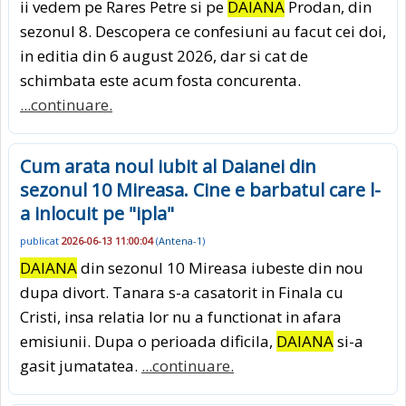
ii vedem pe Rares Petre si pe
DAIANA
Prodan, din
sezonul 8. Descopera ce confesiuni au facut cei doi,
in editia din 6 august 2026, dar si cat de
schimbata este acum fosta concurenta.
...continuare.
Cum arata noul iubit al Daianei din
sezonul 10 Mireasa. Cine e barbatul care l-
a inlocuit pe "ipla"
publicat
2026-06-13 11:00:04
(
Antena-1
)
DAIANA
din sezonul 10 Mireasa iubeste din nou
dupa divort. Tanara s-a casatorit in Finala cu
Cristi, insa relatia lor nu a functionat in afara
emisiunii. Dupa o perioada dificila,
DAIANA
si-a
gasit jumatatea.
...continuare.