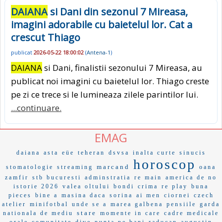
DAIANA
si Dani din sezonul 7 Mireasa,
imagini adorabile cu baietelul lor. Cat a
crescut Thiago
publicat
2026-05-22 18:00:02
(
Antena-1
)
DAIANA
si Dani, finalistii sezonului 7 Mireasa, au
publicat noi imagini cu baietelul lor. Thiago creste
pe zi ce trece si le lumineaza zilele parintilor lui.
...continuare.
EMAG
daiana
asta
eüe
teheran
dsvsa
inalta curte
sinucis
horoscop
marcand
stomatologie
streaming
oana
zamfir
stb bucuresti
adminstratia
re main
america de no
istorie 2026
valea oltului
bondi
crima
re play
buna
pieces
bine a
masina daca
sorina
ai men
ciornei
czech
atelier
minifotbal
unde se a
marea galbena
pensiile
garda
stare
nationala de mediu
momente in care
cadre medicale
orale
comunitate
dive
nunta pe bani
raducan
augustin