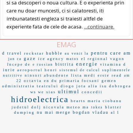
si sa descoperi o noua cultura. E o experienta prin
care nu doar muncesti, ci si calatoresti, iti
imbunatatesti engleza si traiesti altfel de
experiente fata de cele de acasa.
...continuare.
EMAG
pentru care am
d travel
rockstar
hubble
au venit la
gaze
ice agency
el regional
vagon
jan ca
matos
energie
începe de
bistrita
vitamina d
e russian
iurie
aeroportul henri
sistemul de calcul
suplimentele
ninsori abundente
lista medi
erste
read
nutritive
am
octavia
en du
primaria focsani
gemen
22
administratia
teatrului
diogo jota
alia
isu dobrogea
ultimul
ws we
sias
concedii
hidroelectrica
hearts
maria ciobanu
judetul dolj
nicovala
meteo ma
blatter
tokes
dumping
nu mai merge
bogdan vladau
al l