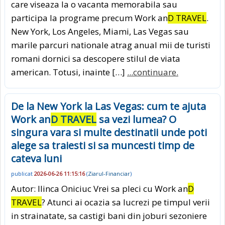
care viseaza la o vacanta memorabila sau
participa la programe precum Work an
D TRAVEL
.
New York, Los Angeles, Miami, Las Vegas sau
marile parcuri nationale atrag anual mii de turisti
romani dornici sa descopere stilul de viata
american. Totusi, inainte […]
...continuare.
De la New York la Las Vegas: cum te ajuta
Work an
D TRAVEL
sa vezi lumea? O
singura vara si multe destinatii unde poti
alege sa traiesti si sa muncesti timp de
cateva luni
publicat
2026-06-26 11:15:16
(
Ziarul-Financiar
)
Autor: Ilinca Oniciuc Vrei sa pleci cu Work an
D
TRAVEL
? Atunci ai ocazia sa lucrezi pe timpul verii
in strainatate, sa castigi bani din joburi sezoniere