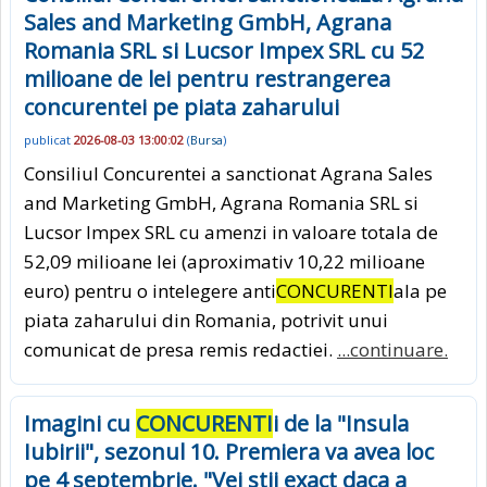
Sales and Marketing GmbH, Agrana
Romania SRL si Lucsor Impex SRL cu 52
milioane de lei pentru restrangerea
concurentei pe piata zaharului
publicat
2026-08-03 13:00:02
(
Bursa
)
Consiliul Concurentei a sanctionat Agrana Sales
and Marketing GmbH, Agrana Romania SRL si
Lucsor Impex SRL cu amenzi in valoare totala de
52,09 milioane lei (aproximativ 10,22 milioane
euro) pentru o intelegere anti
CONCURENTI
ala pe
piata zaharului din Romania, potrivit unui
comunicat de presa remis redactiei.
...continuare.
Imagini cu
CONCURENTI
i de la "Insula
Iubirii", sezonul 10. Premiera va avea loc
pe 4 septembrie. "Vei stii exact daca a