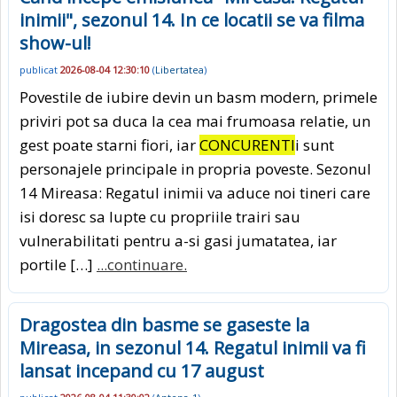
inimii", sezonul 14. In ce locatii se va filma
show-ul!
publicat
2026-08-04 12:30:10
(
Libertatea
)
Povestile de iubire devin un basm modern, primele
priviri pot sa duca la cea mai frumoasa relatie, un
gest poate starni fiori, iar
CONCURENTI
i sunt
personajele principale in propria poveste. Sezonul
14 Mireasa: Regatul inimii va aduce noi tineri care
isi doresc sa lupte cu propriile trairi sau
vulnerabilitati pentru a-si gasi jumatatea, iar
portile […]
...continuare.
Dragostea din basme se gaseste la
Mireasa, in sezonul 14. Regatul inimii va fi
lansat incepand cu 17 august