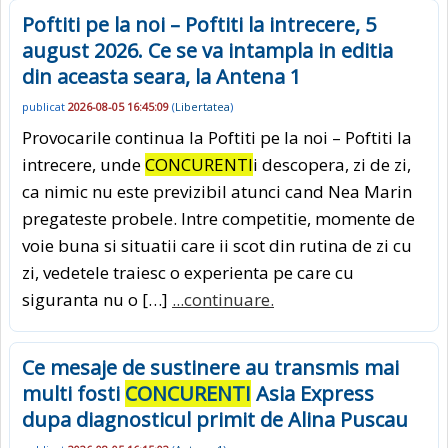
Poftiti pe la noi – Poftiti la intrecere, 5
august 2026. Ce se va intampla in editia
din aceasta seara, la Antena 1
publicat
2026-08-05 16:45:09
(
Libertatea
)
Provocarile continua la Poftiti pe la noi – Poftiti la
intrecere, unde
CONCURENTI
i descopera, zi de zi,
ca nimic nu este previzibil atunci cand Nea Marin
pregateste probele. Intre competitie, momente de
voie buna si situatii care ii scot din rutina de zi cu
zi, vedetele traiesc o experienta pe care cu
siguranta nu o […]
...continuare.
Ce mesaje de sustinere au transmis mai
multi fosti
CONCURENTI
Asia Express
dupa diagnosticul primit de Alina Puscau