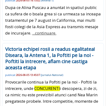
publicat
2026-08-05 16:15:02
(
Antena-1
)
Dupa ce Alina Puscau a anuntat in spatiul public
ca sufera de o boala grea si ca urmeaza sa inceapa
tratamentul pe 7 august in California, mai multi
fosti colegi de la Asia Express au transmis mesaje
de incurajare.
...continuare.
Victoria echipei rosii a readus egalitatea!
Diseara, la Antena 1, la Poftiti pe la noi -
Poftiti la intrecere, aflam cine castiga
aceasta etapa
publicat
2026-08-05 13:45:07
(
Jurnalul-National
)
Provocarile continua la Poftiti pe la noi - Poftiti la
intrecere, unde
CONCURENTI
i descopera, zi de zi,
ca nimic nu este previzibil atunci cand Nea Marin
pregateste probele. Intre competitie, momente de