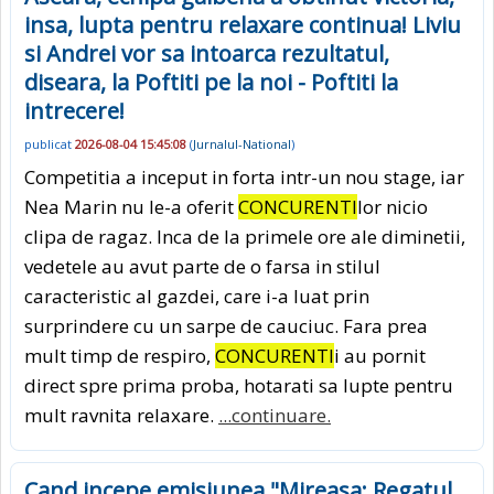
insa, lupta pentru relaxare continua! Liviu
si Andrei vor sa intoarca rezultatul,
diseara, la Poftiti pe la noi - Poftiti la
intrecere!
publicat
2026-08-04 15:45:08
(
Jurnalul-National
)
Competitia a inceput in forta intr-un nou stage, iar
Nea Marin nu le-a oferit
CONCURENTI
lor nicio
clipa de ragaz. Inca de la primele ore ale diminetii,
vedetele au avut parte de o farsa in stilul
caracteristic al gazdei, care i-a luat prin
surprindere cu un sarpe de cauciuc. Fara prea
mult timp de respiro,
CONCURENTI
i au pornit
direct spre prima proba, hotarati sa lupte pentru
mult ravnita relaxare.
...continuare.
Cand incepe emisiunea "Mireasa: Regatul