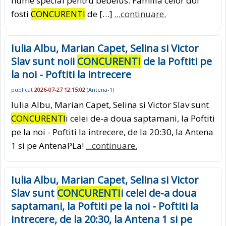
nume special pentru bebelus. Familia celor doi
fosti
CONCURENTI
de […]
...continuare.
Iulia Albu, Marian Capet, Selina si Victor
Slav sunt noii
CONCURENTI
de la Poftiti pe
la noi - Poftiti la intrecere
publicat
2026-07-27 12:15:02
(
Antena-1
)
Iulia Albu, Marian Capet, Selina si Victor Slav sunt
CONCURENTI
i celei de-a doua saptamani, la Poftiti
pe la noi - Poftiti la intrecere, de la 20:30, la Antena
1 si pe AntenaPLa!
...continuare.
Iulia Albu, Marian Capet, Selina si Victor
Slav sunt
CONCURENTI
i celei de-a doua
saptamani, la Poftiti pe la noi - Poftiti la
intrecere, de la 20:30, la Antena 1 si pe