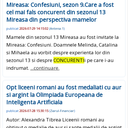
Mireasa: Confesiuni, sezon 9.Care a fost
cel mai fals concurent din sezonul 13
Mireasa din perspectiva mamelor
publicat
2026-07-29 14:15:02
(
Antena-1
)
Mamele din sezonul 13 Mireasa au fost invitate la
Mireasa: Confesiuni. Doamnele Melinda, Catalina
si Mihaela au vorbit despre experienta lor din
sezonul 13 si despre
CONCURENTI
i pe care i-au
indrumat.
...continuare.
Opt liceeni romani au fost medaliati cu aur
si argint la Olimpiada Europeana de
Inteligenta Artificiala
publicat
2026-07-28 15:30:15
(
Ziarul-Financiar
)
Autor: Alexandra Tibrea Liceenii romani au
obtinut o medalie de aur si sapte medalii de argint