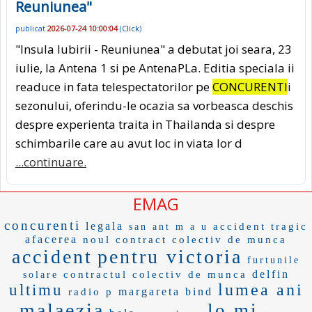
Reuniunea"
publicat
2026-07-24 10:00:04
(
Click
)
"Insula Iubirii - Reuniunea" a debutat joi seara, 23
iulie, la Antena 1 si pe AntenaPLa. Editia speciala ii
readuce in fata telespectatorilor pe
CONCURENTI
i
sezonului, oferindu-le ocazia sa vorbeasca deschis
despre experienta traita in Thailanda si despre
schimbarile care au avut loc in viata lor d
...continuare.
EMAG
concurenti
legala
accident tragic
san ant
m a u
afacerea
noul contract colectiv de munca
accident
pentru victoria
furtunile
delfin
contractul colectiv de munca
solare
lumea ani
ultimu
margareta
bind
radio p
malaezia
lo mi