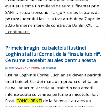
evaluat la circa un miliard de euro si finantat prin
SAFE, vizeaza tronsonul Targu Frumos-Letcani, de
pe raza judetului Iasi, si a fost atribuit pe 7 aprilie
2026 firmei nemtene de constructii Danlin XXL. […]
...continuare.
Primele imagini cu baietelul Iustinei
Loghin si al lui Cornel, de la "Insula Iubirii".
Ce nume deosebit au ales pentru acesta
publicat
2026-07-27 14:30:07
(
Libertatea
)
Iustina Loghin si Cornel Luchian au devenit parintii
unui baietel. Cei doi mai au impreuna o fetita, pe
Ivana, iar acum, acestia au trait din nou emotii
intense odata cu venirea pe lume a micutului lor.
Fostii
CONCURENTI
de la Antena 1 au ales un