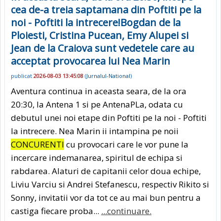
cea de-a treia saptamana din Poftiti pe la
noi - Poftiti la intrecere!Bogdan de la
Ploiesti, Cristina Pucean, Emy Alupei si
Jean de la Craiova sunt vedetele care au
acceptat provocarea lui Nea Marin
publicat
2026-08-03 13:45:08
(
Jurnalul-National
)
Aventura continua in aceasta seara, de la ora
20:30, la Antena 1 si pe AntenaPLa, odata cu
debutul unei noi etape din Poftiti pe la noi - Poftiti
la intrecere. Nea Marin ii intampina pe noii
CONCURENTI
cu provocari care le vor pune la
incercare indemanarea, spiritul de echipa si
rabdarea. Alaturi de capitanii celor doua echipe,
Liviu Varciu si Andrei Stefanescu, respectiv Rikito si
Sonny, invitatii vor da tot ce au mai bun pentru a
castiga fiecare proba...
...continuare.