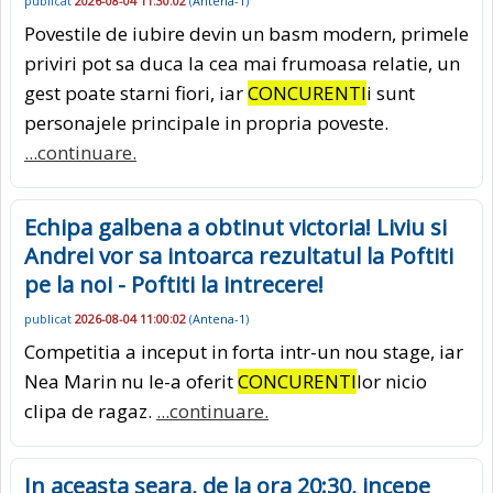
publicat
2026-08-04 11:30:02
(
Antena-1
)
Povestile de iubire devin un basm modern, primele
priviri pot sa duca la cea mai frumoasa relatie, un
gest poate starni fiori, iar
CONCURENTI
i sunt
personajele principale in propria poveste.
...continuare.
Echipa galbena a obtinut victoria! Liviu si
Andrei vor sa intoarca rezultatul la Poftiti
pe la noi - Poftiti la intrecere!
publicat
2026-08-04 11:00:02
(
Antena-1
)
Competitia a inceput in forta intr-un nou stage, iar
Nea Marin nu le-a oferit
CONCURENTI
lor nicio
clipa de ragaz.
...continuare.
In aceasta seara, de la ora 20:30, incepe