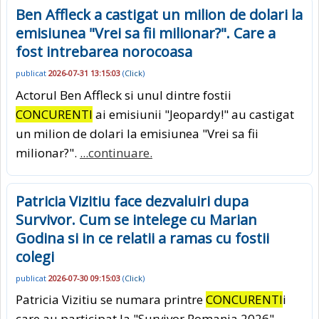
Ben Affleck a castigat un milion de dolari la
emisiunea "Vrei sa fii milionar?". Care a
fost intrebarea norocoasa
publicat
2026-07-31 13:15:03
(
Click
)
Actorul Ben Affleck si unul dintre fostii
CONCURENTI
ai emisiunii "Jeopardy!" au castigat
un milion de dolari la emisiunea "Vrei sa fii
milionar?".
...continuare.
Patricia Vizitiu face dezvaluiri dupa
Survivor. Cum se intelege cu Marian
Godina si in ce relatii a ramas cu fostii
colegi
publicat
2026-07-30 09:15:03
(
Click
)
Patricia Vizitiu se numara printre
CONCURENTI
i
care au participat la "Survivor Romania 2026",