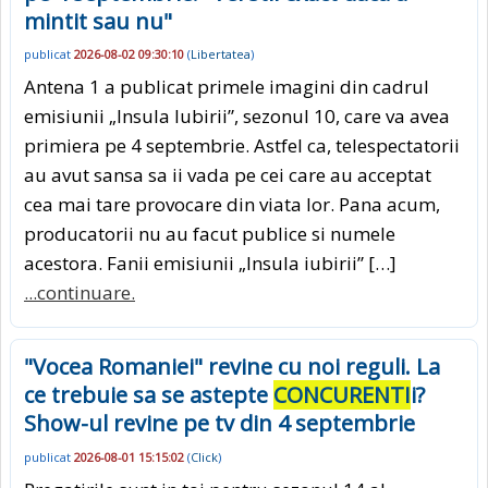
mintit sau nu"
publicat
2026-08-02 09:30:10
(
Libertatea
)
Antena 1 a publicat primele imagini din cadrul
emisiunii „Insula Iubirii”, sezonul 10, care va avea
primiera pe 4 septembrie. Astfel ca, telespectatorii
au avut sansa sa ii vada pe cei care au acceptat
cea mai tare provocare din viata lor. Pana acum,
producatorii nu au facut publice si numele
acestora. Fanii emisiunii „Insula iubirii” […]
...continuare.
"Vocea Romaniei" revine cu noi reguli. La
ce trebuie sa se astepte
CONCURENTI
i?
Show-ul revine pe tv din 4 septembrie
publicat
2026-08-01 15:15:02
(
Click
)