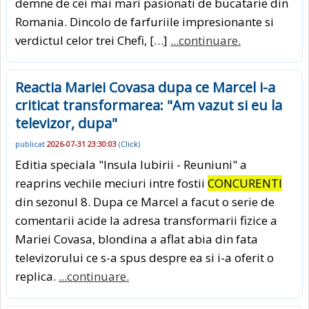
demne de cei mai mari pasionati de bucatarie din
Romania. Dincolo de farfuriile impresionante si
verdictul celor trei Chefi, […]
...continuare.
Reactia Mariei Covasa dupa ce Marcel i-a
criticat transformarea: "Am vazut si eu la
televizor, dupa"
publicat
2026-07-31 23:30:03
(
Click
)
Editia speciala "Insula Iubirii - Reuniuni" a
reaprins vechile meciuri intre fostii
CONCURENTI
din sezonul 8. Dupa ce Marcel a facut o serie de
comentarii acide la adresa transformarii fizice a
Mariei Covasa, blondina a aflat abia din fata
televizorului ce s-a spus despre ea si i-a oferit o
replica.
...continuare.