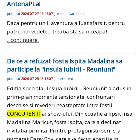
AntenaPLa!
publicat
2026-07-27 11:45:07
(
Jurnalul-National
)
Daca pentru unii, aventura a luat sfarsit, pentru
patru noi vedete... treaba sta sa inceapa!
...continuare.
De ce a refuzat fosta ispita Madalina sa
participe la "Insula Iubirii - Reuniuni"
publicat
2026-07-25 13:15:07
(
Libertatea
)
Editia speciala „Insula Iubirii - Reuniuni” a adus in
prim-plan momente tensionate, confruntari
deschise si revederi neasteptate intre fostii
CONCURENTI
ai show-ului. Din ecuatie a lipsit insa
Madalina Maricut, fosta ispita, care a declinat
invitatia primita. Printre protagonistii serii s-a
numarat Dany Boy, care si-a facut aparitia in