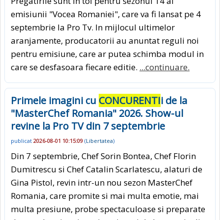
Pregatirile sunt in toi pentru sezonul 14 al
emisiunii "Vocea Romaniei", care va fi lansat pe 4
septembrie la Pro Tv. In mijlocul ultimelor
aranjamente, producatorii au anuntat reguli noi
pentru emisiune, care ar putea schimba modul in
care se desfasoara fiecare editie.
...continuare.
Primele imagini cu
CONCURENTI
i de la
"MasterChef Romania" 2026. Show-ul
revine la Pro TV din 7 septembrie
publicat
2026-08-01 10:15:09
(
Libertatea
)
Din 7 septembrie, Chef Sorin Bontea, Chef Florin
Dumitrescu si Chef Catalin Scarlatescu, alaturi de
Gina Pistol, revin intr-un nou sezon MasterChef
Romania, care promite si mai multa emotie, mai
multa presiune, probe spectaculoase si preparate