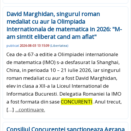
David Marghidan, singurul roman
medaliat cu aur la Olimpiada
internationala de matematica in 2026: "M-
am simtit eliberat cand am aflat"
publicat
2026-08-03 13:15:09
(
Libertatea
)
Cea de-a 67-a editie a Olimpiadei internationale
de matematica (IMO) s-a desfasurat la Shanghai,
China, in perioada 10 – 21 iulie 2026, iar singurul
roman medaliat cu aur a fost David Marghidan,
elev in clasa a XII-a la Liceul International de
Informatica Bucuresti. Delegatia Romaniei la IMO
a fost formata din sase
CONCURENTI
. Anul trecut,
[…]
...continuare.
Consiliul Concurentei sanctioneaza Agrana