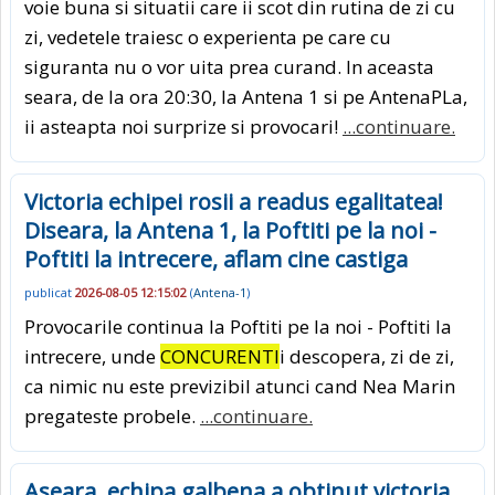
voie buna si situatii care ii scot din rutina de zi cu
zi, vedetele traiesc o experienta pe care cu
siguranta nu o vor uita prea curand. In aceasta
seara, de la ora 20:30, la Antena 1 si pe AntenaPLa,
ii asteapta noi surprize si provocari!
...continuare.
Victoria echipei rosii a readus egalitatea!
Diseara, la Antena 1, la Poftiti pe la noi -
Poftiti la intrecere, aflam cine castiga
publicat
2026-08-05 12:15:02
(
Antena-1
)
Provocarile continua la Poftiti pe la noi - Poftiti la
intrecere, unde
CONCURENTI
i descopera, zi de zi,
ca nimic nu este previzibil atunci cand Nea Marin
pregateste probele.
...continuare.
Aseara, echipa galbena a obtinut victoria,