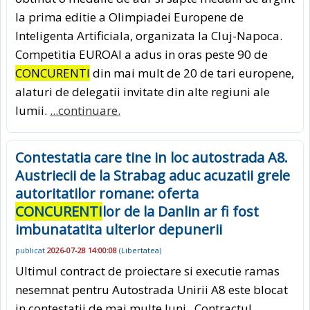
la prima editie a Olimpiadei Europene de
Inteligenta Artificiala, organizata la Cluj-Napoca.
Competitia EUROAI a adus in oras peste 90 de
CONCURENTI
din mai mult de 20 de tari europene,
alaturi de delegatii invitate din alte regiuni ale
lumii.
...continuare.
Contestatia care tine in loc autostrada A8.
Austriecii de la Strabag aduc acuzatii grele
autoritatilor romane: oferta
CONCURENTI
lor de la Danlin ar fi fost
imbunatatita ulterior depunerii
publicat
2026-07-28 14:00:08
(
Libertatea
)
Ultimul contract de proiectare si executie ramas
nesemnat pentru Autostrada Unirii A8 este blocat
in contestatii de mai multe luni. Contractul,