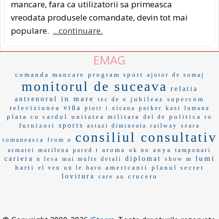
mancare, fara ca utilizatorii sa primeasca
vreodata produsele comandate, devin tot mai
populare.
...continuare.
EMAG
comanda mancare
program sport
ajutor de somaj
monitorul de suceava
relatia
in mare
antrenorul
jubileaz
supercom
tec de o
televiziunea
viña
piotr i
xicana
parker
kazi
lumana
plata cu cardul
unitatea militara
politica ro
del de
furnizori
sports
astazi dimineata
railway
seara
consiliul consultativ
romaneasca
from o
aroma
anya
armatei
marilena
pared t
ok no
tamponari
lumi
cariera
diplomat
n lesa
mai multe detali
show m
harti
americanii
planul secret
el ven
un le
haro
lovitura
cruceru
care au