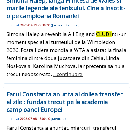
Simona Halep, langa Printesa de Wales si
marile legende ale tenisului. Cine a insotit-
o pe campioana Romaniei
publicat
2026-07-11 23:30:10
(
Jurnalul-National
)
Simona Halep a revenit la All England
CLUB I
ntr-un
moment special al turneului de la Wimbledon
2026. Fosta lidera mondiala WTA a asistat la finala
feminina dintre doua jucatoare din Cehia, Linda
Noskova si Karolina Muchova, iar prezenta sa nu a
trecut neobservata.
...continuare.
Farul Constanta anunta al doilea transfer
al zilei: fundas trecut pe la academia
campioanei Europei
publicat
2026-07-08 15:00:10
(
Mediafax
)
Farul Constanta a anuntat, miercuri, transferul