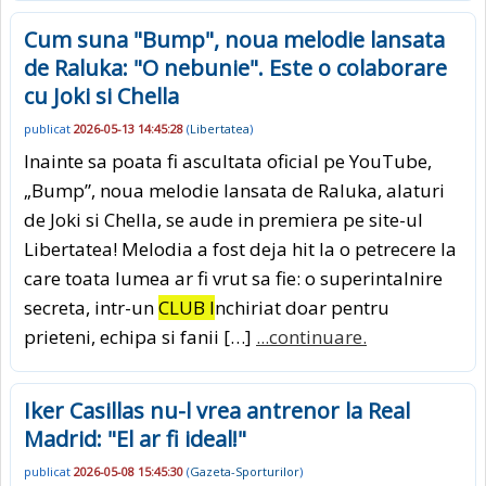
Cum suna "Bump", noua melodie lansata
de Raluka: "O nebunie". Este o colaborare
cu Joki si Chella
publicat
2026-05-13 14:45:28
(
Libertatea
)
Inainte sa poata fi ascultata oficial pe YouTube,
„Bump”, noua melodie lansata de Raluka, alaturi
de Joki si Chella, se aude in premiera pe site-ul
Libertatea! Melodia a fost deja hit la o petrecere la
care toata lumea ar fi vrut sa fie: o superintalnire
secreta, intr-un
CLUB I
nchiriat doar pentru
prieteni, echipa si fanii […]
...continuare.
Iker Casillas nu-l vrea antrenor la Real
Madrid: "El ar fi ideal!"
publicat
2026-05-08 15:45:30
(
Gazeta-Sporturilor
)