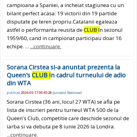
campioana a Spaniei, a incheiat stagiunea cu un
bilant perfect acasa: 19 victorii din 19 partide
disputate pe teren propriu.Catalanii egaleaza
astfel o performanta reusita de
CLUB I
n sezonul
1959/60, cand in campionat participau doar 16
echipe. ...
...continuare.
Sorana Cirstea si-a anuntat prezenta la
Queen's
CLUB I
n cadrul turneului de adio
din WTA
publicat
2026-05-17 00:45:28
(
Jurnalul-National
)
Sorana Cirstea (36 ani, locul 27 WTA) se afla pe
lista de inscrieri pentru turneul WTA 500 de la
Queen's Club, competitie care deschide sezonul de
iarba si va debuta pe 8 iunie 2026 la Londra.
...continuare.