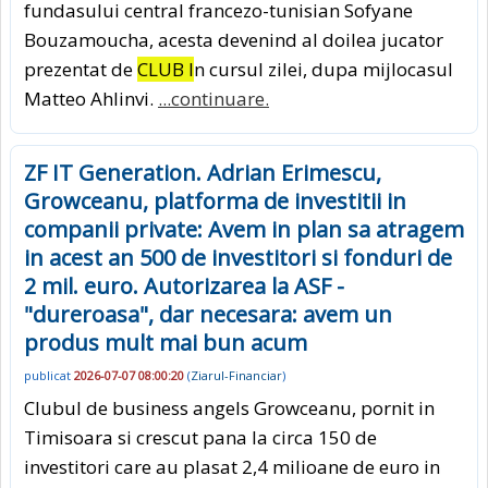
fundasului central francezo-tunisian Sofyane
Bouzamoucha, acesta devenind al doilea jucator
prezentat de
CLUB I
n cursul zilei, dupa mijlocasul
Matteo Ahlinvi.
...continuare.
ZF IT Generation. Adrian Erimescu,
Growceanu, platforma de investitii in
companii private: Avem in plan sa atragem
in acest an 500 de investitori si fonduri de
2 mil. euro. Autorizarea la ASF -
"dureroasa", dar necesara: avem un
produs mult mai bun acum
publicat
2026-07-07 08:00:20
(
Ziarul-Financiar
)
Clubul de business angels Growceanu, pornit in
Timisoara si crescut pana la circa 150 de
investitori care au plasat 2,4 milioane de euro in