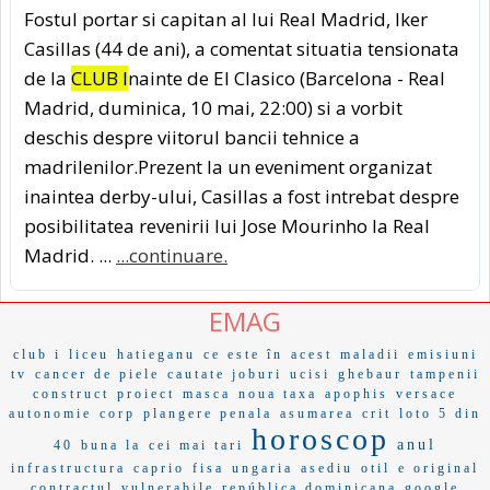
Fostul portar si capitan al lui Real Madrid, Iker
Casillas (44 de ani), a comentat situatia tensionata
de la
CLUB I
nainte de El Clasico (Barcelona - Real
Madrid, duminica, 10 mai, 22:00) si a vorbit
deschis despre viitorul bancii tehnice a
madrilenilor.Prezent la un eveniment organizat
inaintea derby-ului, Casillas a fost intrebat despre
posibilitatea revenirii lui Jose Mourinho la Real
Madrid. ...
...continuare.
EMAG
club i
liceu
hatieganu
ce este în
acest
maladii
emisiuni
tv
cancer de piele
cautate joburi
ucisi
ghebaur
tampenii
construct
proiect
masca
noua taxa
apophis
versace
autonomie
corp
plangere penala
asumarea
crit
loto 5 din
horoscop
anul
40
buna la
cei mai tari
infrastructura
caprio
fisa
ungaria
asediu
otil
e original
contractul
vulnerabile
república dominicana
google