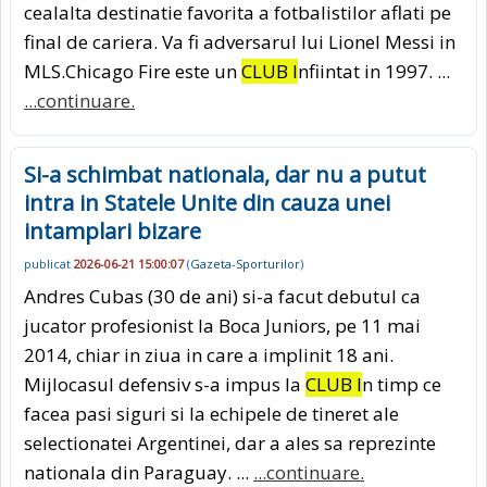
cealalta destinatie favorita a fotbalistilor aflati pe
final de cariera. Va fi adversarul lui Lionel Messi in
MLS.Chicago Fire este un
CLUB I
nfiintat in 1997. ...
...continuare.
Si-a schimbat nationala, dar nu a putut
intra in Statele Unite din cauza unei
intamplari bizare
publicat
2026-06-21 15:00:07
(
Gazeta-Sporturilor
)
Andres Cubas (30 de ani) si-a facut debutul ca
jucator profesionist la Boca Juniors, pe 11 mai
2014, chiar in ziua in care a implinit 18 ani.
Mijlocasul defensiv s-a impus la
CLUB I
n timp ce
facea pasi siguri si la echipele de tineret ale
selectionatei Argentinei, dar a ales sa reprezinte
nationala din Paraguay. ...
...continuare.