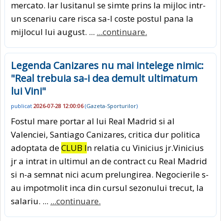
mercato. Iar lusitanul se simte prins la mijloc intr-
un scenariu care risca sa-l coste postul pana la
mijlocul lui august. ...
...continuare.
Legenda Canizares nu mai intelege nimic:
"Real trebuia sa-i dea demult ultimatum
lui Vini"
publicat
2026-07-28 12:00:06
(
Gazeta-Sporturilor
)
Fostul mare portar al lui Real Madrid si al
Valenciei, Santiago Canizares, critica dur politica
adoptata de
CLUB I
n relatia cu Vinicius jr.Vinicius
jr a intrat in ultimul an de contract cu Real Madrid
si n-a semnat nici acum prelungirea. Negocierile s-
au impotmolit inca din cursul sezonului trecut, la
salariu. ...
...continuare.