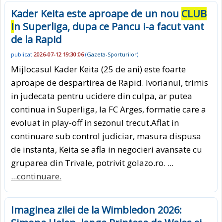
Kader Keita este aproape de un nou
CLUB
I
n Superliga, dupa ce Pancu i-a facut vant
de la Rapid
publicat
2026-07-12 19:30:06
(
Gazeta-Sporturilor
)
Mijlocasul Kader Keita (25 de ani) este foarte
aproape de despartirea de Rapid. Ivorianul, trimis
in judecata pentru ucidere din culpa, ar putea
continua in Superliga, la FC Arges, formatie care a
evoluat in play-off in sezonul trecut.Aflat in
continuare sub control judiciar, masura dispusa
de instanta, Keita se afla in negocieri avansate cu
gruparea din Trivale, potrivit golazo.ro. ...
...continuare.
Imaginea zilei de la Wimbledon 2026: