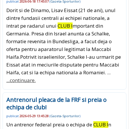
publicat
2026-06-18 17:45:07
(
Gazeta-Sporturilor
)
Dorit si de Dinamo, Lisav Eissat (21 de ani), unul
dintre fundasii centrali ai echipei nationale, a
intrat pe radarul unui
CLUB I
mportant din
Germania. Presa din Israel anunta ca Schalke,
formatie revenita in Bundesliga, a facut deja o
oferta pentru aparatorul legitimat la Maccabi
Haifa.Potrivit israelienilor, Schalke l-au urmarit pe
Eissat atat in meciurile disputate pentru Maccabi
Haifa, cat si la echipa nationala a Romaniei. ...
...continuare.
Antrenorul pleaca de la FRF si preia o
echipa de club!
publicat
2026-05-29 13:45:28
(
Gazeta-Sporturilor
)
Un antrenor federal preia o echipa de
CLUB I
n