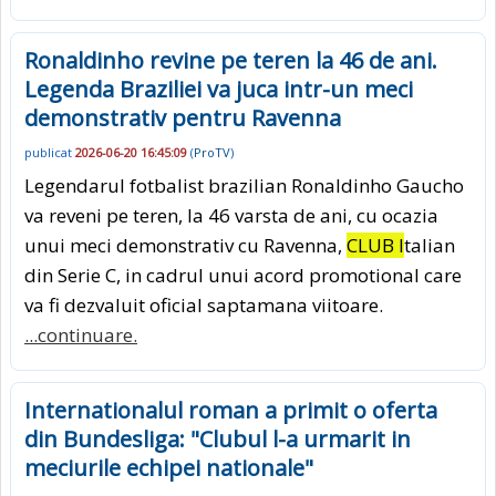
Ronaldinho revine pe teren la 46 de ani.
Legenda Braziliei va juca intr-un meci
demonstrativ pentru Ravenna
publicat
2026-06-20 16:45:09
(
ProTV
)
Legendarul fotbalist brazilian Ronaldinho Gaucho
va reveni pe teren, la 46 varsta de ani, cu ocazia
unui meci demonstrativ cu Ravenna,
CLUB I
talian
din Serie C, in cadrul unui acord promotional care
va fi dezvaluit oficial saptamana viitoare.
...continuare.
Internationalul roman a primit o oferta
din Bundesliga: "Clubul l-a urmarit in
meciurile echipei nationale"