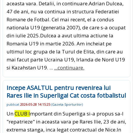
aceasta vara. Detalii, in continuare.Adrian Dulcea,
47 de ani, nu va continua in structura Federatiei
Romane de Fotbal. Cel mai recent, el a condus
nationala U19 (generatia 2007), de care s-a ocupat
din iulie 2025.Dulcea a avut ultima actiune la
Romania U19 in martie 2026. Am incheiat pe
ultimul loc grupa de la Turul de Elita, din care au
mai facut parte Ucraina U19, Irlanda de Nord U19
si Kazahstan U19. ...
...continuare.
Incepe ASALTUL pentru revenirea lui
Rares Ilie in Superliga! Cat costa fotbalistul
publicat
2026-05-28 14:15:25
(
Gazeta-Sporturilor
)
Un
CLUB I
mportant din Superliga si-a propus sa-l
"repatrieze" in aceasta vara pe Rares Ilie, 23 de ani,
extrema stanga, inca legat contractual de Nice.In