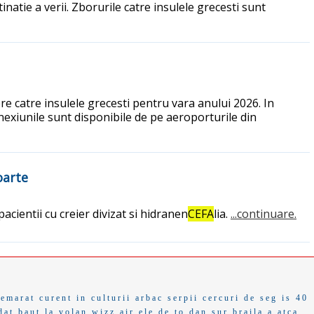
inatie a verii. Zborurile catre insulele grecesti sunt
e catre insulele grecesti pentru vara anului 2026. In
nexiunile sunt disponibile de pe aeroporturile din
oarte
acientii cu creier divizat si hidranen
CEFA
lia.
...continuare.
emarat
curent in
culturii
arbac
serpii
cercuri
de seg
is 40
dat
baut la volan
wizz air
ele de to
dan sur
braila a
atca