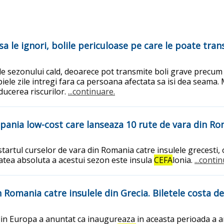
le ignori, bolile periculoase pe care le poate trans
le sezonului cald, deoarece pot transmite boli grave precu
ele zile intregi fara ca persoana afectata sa isi dea seama.
ducerea riscurilor.
...continuare.
ompania low-cost care lanseaza 10 rute de vara din R
tartul curselor de vara din Romania catre insulele grecesti,
utatea absoluta a acestui sezon este insula
CEFA
lonia.
...conti
omania catre insulele din Grecia. Biletele costa de l
in Europa a anuntat ca inaugureaza in aceasta perioada a a