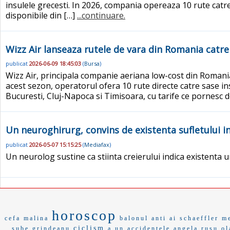
insulele grecesti. In 2026, compania opereaza 10 rute catre
disponibile din […]
...continuare.
Wizz Air lanseaza rutele de vara din Romania catre 
publicat
2026-06-09 18:45:03
(
Bursa
)
Wizz Air, principala companie aeriana low-cost din Romania
acest sezon, operatorul ofera 10 rute directe catre sase in
Bucuresti, Cluj-Napoca si Timisoara, cu tarife ce pornesc 
Un neuroghirurg, convins de existenta sufletului i
publicat
2026-05-07 15:15:25
(
Mediafax
)
Un neurolog sustine ca stiinta creierului indica existenta un
horoscop
cefa
malina
balonul
anti ai
schaeffler
m
ciclism
sube
grindeanu
a un
accidentele
angela rusu
ol