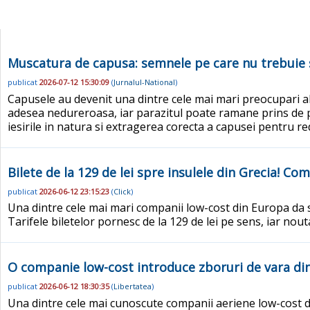
Muscatura de capusa: semnele pe care nu trebuie sa 
publicat
2026-07-12 15:30:09
(
Jurnalul-National
)
Capusele au devenit una dintre cele mai mari preocupari a
adesea nedureroasa, iar parazitul poate ramane prins de pi
iesirile in natura si extragerea corecta a capusei pentru re
Bilete de la 129 de lei spre insulele din Grecia! C
publicat
2026-06-12 23:15:23
(
Click
)
Una dintre cele mai mari companii low-cost din Europa da s
Tarifele biletelor pornesc de la 129 de lei pe sens, iar no
O companie low-cost introduce zboruri de vara din R
publicat
2026-06-12 18:30:35
(
Libertatea
)
Una dintre cele mai cunoscute companii aeriene low-cost d