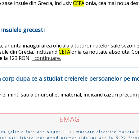
 sase insule din Grecia, inclusiv
CEFA
lonia, cea mai noua dest
insulele grecesti
, anunta inaugurarea oficiala a tuturor rutelor sale sezonier
sule din Grecia, incluzand
CEFA
lonia ca noutate absoluta. Co
de la 129 RON.
...continuare.
n corp dupa ce a studiat creierele persoanelor pe m
ei minti sau a unui suflet imaterial, indicand cazuri precum p
EMAG
super luna
ers
galerie foto app
motoare electrice
mahera
d
arad
ane
assi
libere lega
premer
sideline
and la
Ñ 22
frau