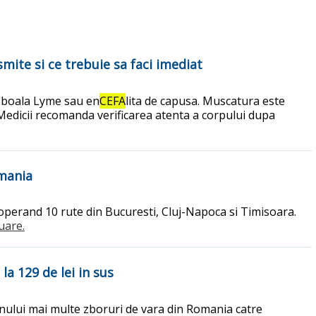
mite si ce trebuie sa faci imediat
m boala Lyme sau en
CEFA
lita de capusa. Muscatura este
 Medicii recomanda verificarea atenta a corpului dupa
omania
 operand 10 rute din Bucuresti, Cluj-Napoca si Timisoara.
nuare.
a 129 de lei in sus
nului mai multe zboruri de vara din Romania catre