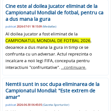
Cine este al doilea jucator eliminat de la
Campionatul Mondial de fotbal, pentru ca
a dus mana la gura
publicat
2026-07-01 18:15:09
(
Mediafax
)
Al doilea jucator a fost eliminat de la
CAMPIONATUL MONDIAL DE FOTBAL 2026
,
deoarece a dus mana la gura in timp ce se
confrunta cu un adversar. Actul reprezinta o
incalcare a noii legi FIFA, conceputa pentru
interactiuni "confruntative".
...continuare.
Nemtii sunt in soc dupa eliminarea de la
Campionatul Mondial: "Este extrem de
amar"
publicat
2026-06-30 06:45:05
(
Gazeta-Sporturilor
)