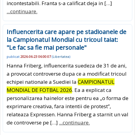
incontestabili. Franta s-a calificat deja in […]
...continuare.
Influencerita care apare pe stadioanele de
la Campionatul Mondial cu tricoul taiat:
"Le fac sa fie mai personale"
publicat
2026-06-23 06:00:07
(
Libertatea
)
Hanna Friberg, influencerita suedeza de 31 de ani,
a provocat controverse dupa ce a modificat tricoul
echipei nationale a Suediei la
CAMPIONATUL
MONDIAL DE FOTBAL 2026
. Ea a explicat ca
personalizarea hainelor este pentru ea „o forma de
exprimare creativa, fara intentii de protest”,
relateaza Expressen. Hanna Friberg a starnit un val
de controverse pe […]
...continuare.