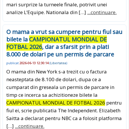
mari surprize la turneele finale, potrivit unei
analize L’Equipe. Nationala din […]
...continuare.
O mama a vrut sa cumpere pentru fiul sau
bilete la
CAMPIONATUL MONDIAL DE
FOTBAL 2026
, dar a sfarsit prin a plati
8.000 de dolari pe un permis de parcare
publicat
2026-06-13 12:30:14
(
Libertatea
)
O mama din New York s-a trezit cu o factura
neasteptata de 8.100 de dolari, dupa ce a
cumparat din greseala un permis de parcare in
timp ce incerca sa achizitioneze bilete la
CAMPIONATUL MONDIAL DE FOTBAL 2026
pentru
fiul ei, scrie publicatia The Independent. Elizabeth
Saitta a declarat pentru NBC ca a folosit platforma
[…]
...continuare.