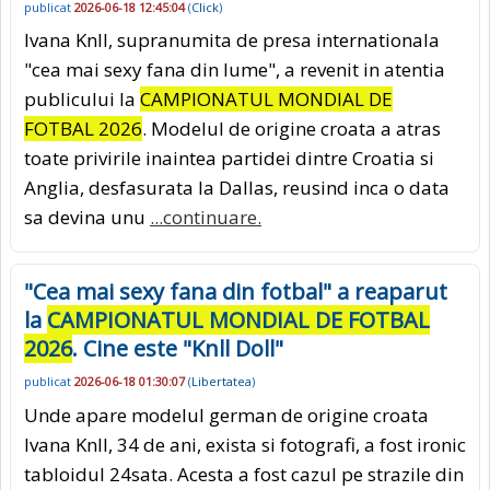
publicat
2026-06-18 12:45:04
(
Click
)
Ivana Knll, supranumita de presa internationala
"cea mai sexy fana din lume", a revenit in atentia
publicului la
CAMPIONATUL MONDIAL DE
FOTBAL 2026
. Modelul de origine croata a atras
toate privirile inaintea partidei dintre Croatia si
Anglia, desfasurata la Dallas, reusind inca o data
sa devina unu
...continuare.
"Cea mai sexy fana din fotbal" a reaparut
la
CAMPIONATUL MONDIAL DE FOTBAL
2026
. Cine este "Knll Doll"
publicat
2026-06-18 01:30:07
(
Libertatea
)
Unde apare modelul german de origine croata
Ivana Knll, 34 de ani, exista si fotografi, a fost ironic
tabloidul 24sata. Acesta a fost cazul pe strazile din