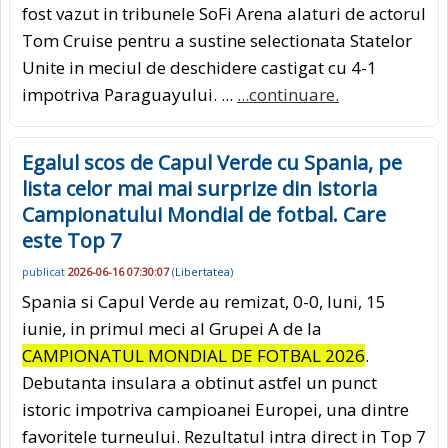
fost vazut in tribunele SoFi Arena alaturi de actorul
Tom Cruise pentru a sustine selectionata Statelor
Unite in meciul de deschidere castigat cu 4-1
impotriva Paraguayului. ...
...continuare.
Egalul scos de Capul Verde cu Spania, pe
lista celor mai mai surprize din istoria
Campionatului Mondial de fotbal. Care
este Top 7
publicat
2026-06-16 07:30:07
(
Libertatea
)
Spania si Capul Verde au remizat, 0-0, luni, 15
iunie, in primul meci al Grupei A de la
CAMPIONATUL MONDIAL DE FOTBAL 2026
.
Debutanta insulara a obtinut astfel un punct
istoric impotriva campioanei Europei, una dintre
favoritele turneului. Rezultatul intra direct in Top 7