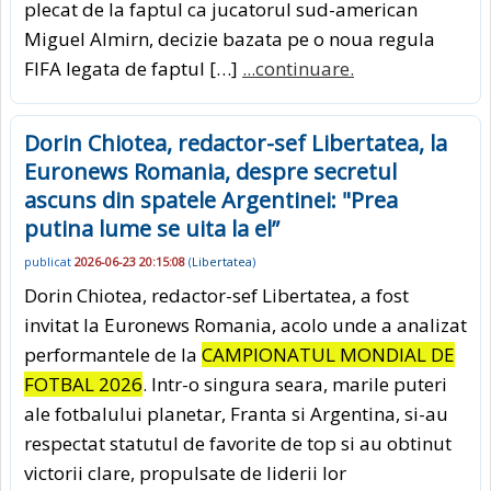
plecat de la faptul ca jucatorul sud-american
Miguel Almirn, decizie bazata pe o noua regula
FIFA legata de faptul […]
...continuare.
Dorin Chiotea, redactor-sef Libertatea, la
Euronews Romania, despre secretul
ascuns din spatele Argentinei: "Prea
putina lume se uita la el”
publicat
2026-06-23 20:15:08
(
Libertatea
)
Dorin Chiotea, redactor-sef Libertatea, a fost
invitat la Euronews Romania, acolo unde a analizat
performantele de la
CAMPIONATUL MONDIAL DE
FOTBAL 2026
. Intr-o singura seara, marile puteri
ale fotbalului planetar, Franta si Argentina, si-au
respectat statutul de favorite de top si au obtinut
victorii clare, propulsate de liderii lor