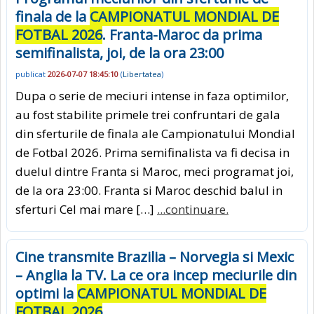
finala de la
CAMPIONATUL MONDIAL DE
FOTBAL 2026
. Franta-Maroc da prima
semifinalista, joi, de la ora 23:00
publicat
2026-07-07 18:45:10
(
Libertatea
)
Dupa o serie de meciuri intense in faza optimilor,
au fost stabilite primele trei confruntari de gala
din sferturile de finala ale Campionatului Mondial
de Fotbal 2026. Prima semifinalista va fi decisa in
duelul dintre Franta si Maroc, meci programat joi,
de la ora 23:00. Franta si Maroc deschid balul in
sferturi Cel mai mare […]
...continuare.
Cine transmite Brazilia – Norvegia si Mexic
– Anglia la TV. La ce ora incep meciurile din
optimi la
CAMPIONATUL MONDIAL DE
FOTBAL 2026