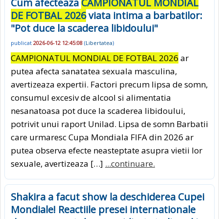
Cum afecteaza
CAMPIONATUL MONDIAL
DE FOTBAL 2026
viata intima a barbatilor:
"Pot duce la scaderea libidoului"
publicat
2026-06-12 12:45:08
(
Libertatea
)
CAMPIONATUL MONDIAL DE FOTBAL 2026
ar
putea afecta sanatatea sexuala masculina,
avertizeaza expertii. Factori precum lipsa de somn,
consumul excesiv de alcool si alimentatia
nesanatoasa pot duce la scaderea libidoului,
potrivit unui raport Unilad. Lipsa de somn Barbatii
care urmaresc Cupa Mondiala FIFA din 2026 ar
putea observa efecte neasteptate asupra vietii lor
sexuale, avertizeaza […]
...continuare.
Shakira a facut show la deschiderea Cupei
Mondiale! Reactiile presei internationale