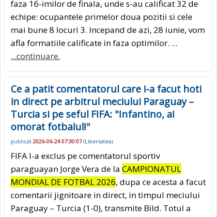
faza 16-imilor de finala, unde s-au calificat 32 de
echipe: ocupantele primelor doua pozitii si cele
mai bune 8 locuri 3. Incepand de azi, 28 iunie, vom
afla formatiile calificate in faza optimilor. ...
...continuare.
Ce a patit comentatorul care i-a facut hoti
in direct pe arbitrul meciului Paraguay –
Turcia si pe seful FIFA: "Infantino, ai
omorat fotbalul!"
publicat
2026-06-24 07:30:07
(
Libertatea
)
FIFA l-a exclus pe comentatorul sportiv
paraguayan Jorge Vera de la
CAMPIONATUL
MONDIAL DE FOTBAL 2026
, dupa ce acesta a facut
comentarii jignitoare in direct, in timpul meciului
Paraguay – Turcia (1-0), transmite Bild. Totul a