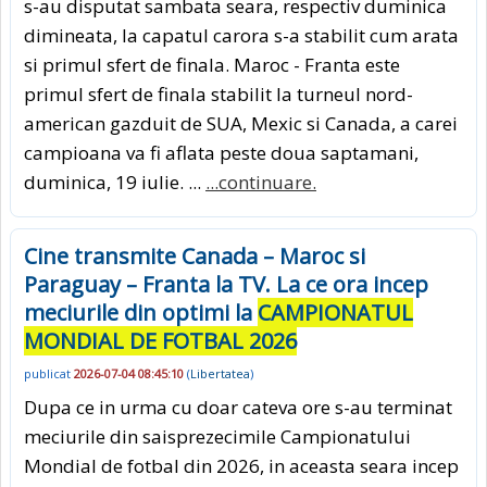
s-au disputat sambata seara, respectiv duminica
dimineata, la capatul carora s-a stabilit cum arata
si primul sfert de finala. Maroc - Franta este
primul sfert de finala stabilit la turneul nord-
american gazduit de SUA, Mexic si Canada, a carei
campioana va fi aflata peste doua saptamani,
duminica, 19 iulie. ...
...continuare.
Cine transmite Canada – Maroc si
Paraguay – Franta la TV. La ce ora incep
meciurile din optimi la
CAMPIONATUL
MONDIAL DE FOTBAL 2026
publicat
2026-07-04 08:45:10
(
Libertatea
)
Dupa ce in urma cu doar cateva ore s-au terminat
meciurile din saisprezecimile Campionatului
Mondial de fotbal din 2026, in aceasta seara incep