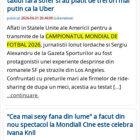
taxiul fara sofer si au platit de trei ori mai
putin ca la Uber
publicat
2026-06-21 20:46:09
(
Libertatea
)
Aflati in Statele Unite ale Americii pentru a
transmite de la
CAMPIONATUL MONDIAL DE
FOTBAL 2026
, jurnalistii Ionut Iordache si Sergiu
Alexandru de la Gazeta Sporturilor au fost
protagonistii unei experiente desprinse din
romanele SF pe strazile din Los Angeles.
Confruntati cu preturile mari ale firmelor de ride-
sharing de dupa un meci, acestia au testat […]
...continuare.
"Cea mai sexy fana din lume" a facut din
nou spectacol la Mondial! Cine este celebra
Ivana Knll