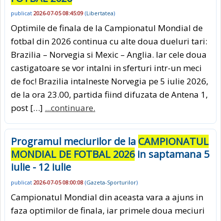
publicat
2026-07-05 08:45:09
(
Libertatea
)
Optimile de finala de la Campionatul Mondial de
fotbal din 2026 continua cu alte doua dueluri tari:
Brazilia – Norvegia si Mexic – Anglia. Iar cele doua
castigatoare se vor intalni in sferturi intr-un meci
de foc! Brazilia intalneste Norvegia pe 5 iulie 2026,
de la ora 23.00, partida fiind difuzata de Antena 1,
post […]
...continuare.
Programul meciurilor de la
CAMPIONATUL
MONDIAL DE FOTBAL 2026
in saptamana 5
iulie - 12 iulie
publicat
2026-07-05 08:00:08
(
Gazeta-Sporturilor
)
Campionatul Mondial din aceasta vara a ajuns in
faza optimilor de finala, iar primele doua meciuri