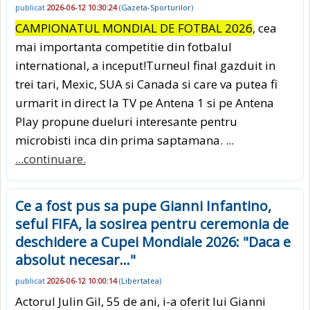
publicat
2026-06-12 10:30:24
(
Gazeta-Sporturilor
)
CAMPIONATUL MONDIAL DE FOTBAL 2026
, cea
mai importanta competitie din fotbalul
international, a inceput!Turneul final gazduit in
trei tari, Mexic, SUA si Canada si care va putea fi
urmarit in direct la TV pe Antena 1 si pe Antena
Play propune dueluri interesante pentru
microbisti inca din prima saptamana. ...
...continuare.
Ce a fost pus sa pupe Gianni Infantino,
seful FIFA, la sosirea pentru ceremonia de
deschidere a Cupei Mondiale 2026: "Daca e
absolut necesar…"
publicat
2026-06-12 10:00:14
(
Libertatea
)
Actorul Julin Gil, 55 de ani, i-a oferit lui Gianni