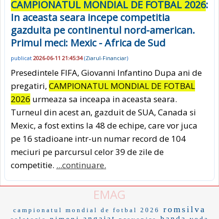
CAMPIONATUL MONDIAL DE FOTBAL 2026
:
In aceasta seara incepe competitia
gazduita pe continentul nord-american.
Primul meci: Mexic - Africa de Sud
publicat
2026-06-11 21:45:34
(
Ziarul-Financiar
)
Presedintele FIFA, Giovanni Infantino Dupa ani de
pregatiri,
CAMPIONATUL MONDIAL DE FOTBAL
2026
urmeaza sa inceapa in aceasta seara.
Turneul din acest an, gazduit de SUA, Canada si
Mexic, a fost extins la 48 de echipe, care vor juca
pe 16 stadioane intr-un numar record de 104
meciuri pe parcursul celor 39 de zile de
competitie.
...continuare.
EMAG
romsilva
campionatul mondial de fotbal 2026
angajat
banda
nimeni