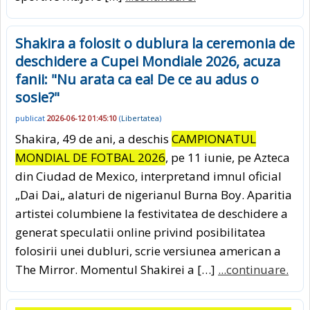
Shakira a folosit o dublura la ceremonia de
deschidere a Cupei Mondiale 2026, acuza
fanii: "Nu arata ca ea! De ce au adus o
sosie?"
publicat
2026-06-12 01:45:10
(
Libertatea
)
Shakira, 49 de ani, a deschis
CAMPIONATUL
MONDIAL DE FOTBAL 2026
, pe 11 iunie, pe Azteca
din Ciudad de Mexico, interpretand imnul oficial
„Dai Dai„ alaturi de nigerianul Burna Boy. Aparitia
artistei columbiene la festivitatea de deschidere a
generat speculatii online privind posibilitatea
folosirii unei dubluri, scrie versiunea american a
The Mirror. Momentul Shakirei a […]
...continuare.