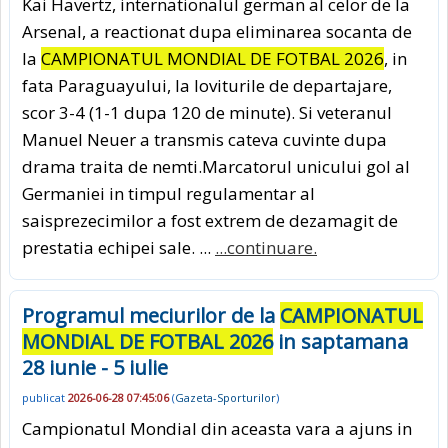
Kai Havertz, internationalul german al celor de la
Arsenal, a reactionat dupa eliminarea socanta de
la
CAMPIONATUL MONDIAL DE FOTBAL 2026
, in
fata Paraguayului, la loviturile de departajare,
scor 3-4 (1-1 dupa 120 de minute). Si veteranul
Manuel Neuer a transmis cateva cuvinte dupa
drama traita de nemti.Marcatorul unicului gol al
Germaniei in timpul regulamentar al
saisprezecimilor a fost extrem de dezamagit de
prestatia echipei sale. ...
...continuare.
Programul meciurilor de la
CAMPIONATUL
MONDIAL DE FOTBAL 2026
in saptamana
28 iunie - 5 iulie
publicat
2026-06-28 07:45:06
(
Gazeta-Sporturilor
)
Campionatul Mondial din aceasta vara a ajuns in