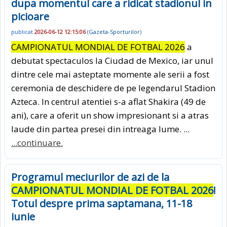
dupa momentul care a ridicat stadionul in
picioare
publicat
2026-06-12 12:15:06
(
Gazeta-Sporturilor
)
CAMPIONATUL MONDIAL DE FOTBAL 2026
a
debutat spectaculos la Ciudad de Mexico, iar unul
dintre cele mai asteptate momente ale serii a fost
ceremonia de deschidere de pe legendarul Stadion
Azteca. In centrul atentiei s-a aflat Shakira (49 de
ani), care a oferit un show impresionant si a atras
laude din partea presei din intreaga lume. ...
...continuare.
Programul meciurilor de azi de la
CAMPIONATUL MONDIAL DE FOTBAL 2026
!
Totul despre prima saptamana, 11-18
iunie