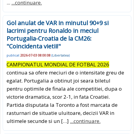
...
...continuare.
Gol anulat de VAR in minutul 90+9 si
lacrimi pentru Ronaldo in meciul
Portugalia-Croatia de la CM26:
"Coincidenta vietii!"
publicat
2026-07-03 08:00:08
(
Libertatea
)
CAMPIONATUL MONDIAL DE FOTBAL 2026
continua sa ofere meciuri de o intensitate greu de
egalat. Portugalia a obtinut joi seara biletul
pentru optimile de finala ale competitiei, dupa o
victorie dramatica, scor 2-1, in fata Croatiei.
Partida disputata la Toronto a fost marcata de
rasturnari de situatie uluitoare, decizii VAR in
ultimele secunde si un […]
...continuare.