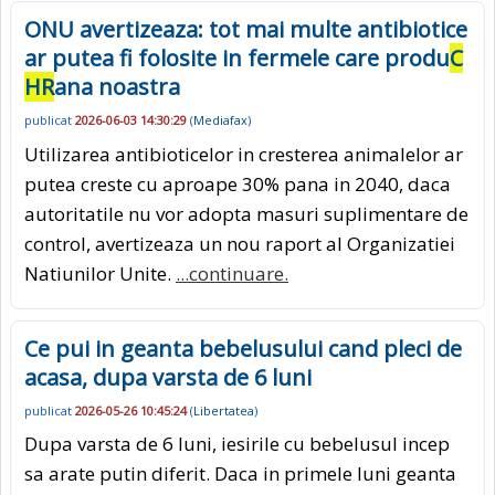
ONU avertizeaza: tot mai multe antibiotice
ar putea fi folosite in fermele care produ
C
HR
ana noastra
publicat
2026-06-03 14:30:29
(
Mediafax
)
Utilizarea antibioticelor in cresterea animalelor ar
putea creste cu aproape 30% pana in 2040, daca
autoritatile nu vor adopta masuri suplimentare de
control, avertizeaza un nou raport al Organizatiei
Natiunilor Unite.
...continuare.
Ce pui in geanta bebelusului cand pleci de
acasa, dupa varsta de 6 luni
publicat
2026-05-26 10:45:24
(
Libertatea
)
Dupa varsta de 6 luni, iesirile cu bebelusul incep
sa arate putin diferit. Daca in primele luni geanta