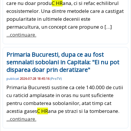
care nu doar produ
C HR
ana, ci si refac echilibrul
ecosistemelor. Una dintre metodele care a castigat
popularitate in ultimele decenii este
permacultura, un concept care propune o […]
...continuare.
Primaria Bucuresti, dupa ce au fost
semnalati sobolani in Capitala: "Ei nu pot
disparea doar prin deratizare"
publicat
2026-07-28 18:45:16
(
ProTV
)
Primaria Bucuresti sustine ca cele 140.000 de cutii
cu raticid amplasate in oras nu sunt suficiente
pentru combaterea sobolanilor, atat timp cat
acestia gases
C HR
ana pe strazi si la tomberoane.
...continuare.