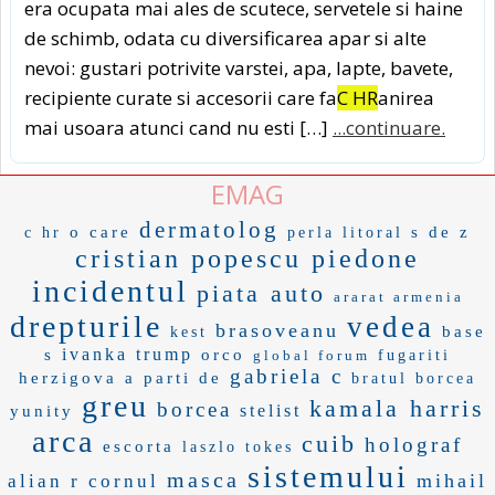
era ocupata mai ales de scutece, servetele si haine
de schimb, odata cu diversificarea apar si alte
nevoi: gustari potrivite varstei, apa, lapte, bavete,
recipiente curate si accesorii care fa
C HR
anirea
mai usoara atunci cand nu esti […]
...continuare.
EMAG
dermatolog
o care
s de z
c hr
perla litoral
cristian popescu piedone
incidentul
piata auto
ararat armenia
drepturile
vedea
brasoveanu
base
kest
ivanka trump
s
orco
global forum
fugariti
gabriela c
herzigova
a parti de
bratul borcea
greu
kamala harris
borcea
stelist
yunity
arca
cuib
holograf
escorta
laszlo tokes
sistemului
masca
mihail
alian r
cornul