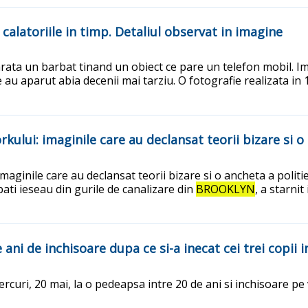
calatoriile in timp. Detaliul observat in imagine
rata un barbat tinand un obiect ce pare un telefon mobil. Im
le au aparut abia decenii mai tarziu. O fotografie realizata i
kului: imaginile care au declansat teorii bizare si o 
maginile care au declansat teorii bizare si o ancheta a politi
ati ieseau din gurile de canalizare din
BROOKLYN
, a starni
ni de inchisoare dupa ce si-a inecat cei trei copii 
uri, 20 mai, la o pedeapsa intre 20 de ani si inchisoare pe vi