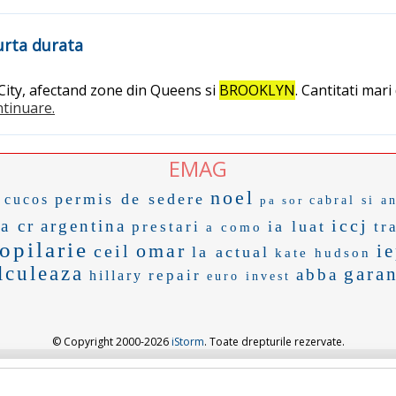
urta durata
 City, afectand zone din Queens si
BROOKLYN
. Cantitati mari
ontinuare.
EMAG
noel
permis de sedere
cucos
pa sor
cabral si a
iccj
a cr
argentina
ia luat
prestari
tr
a como
opilarie
omar
i
ceil
la actual
kate hudson
lculeaza
garan
abba
repair
hillary
euro invest
© Copyright 2000-2026
iStorm
. Toate drepturile rezervate.