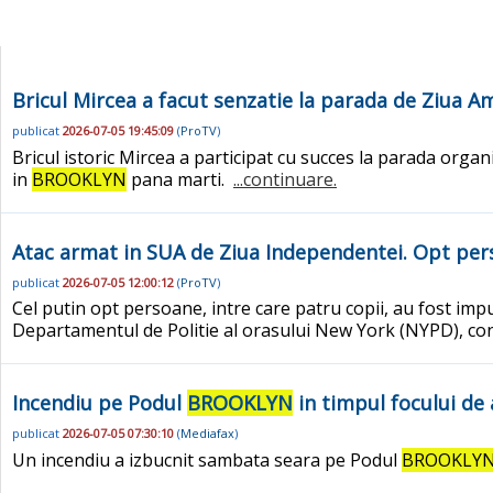
Bricul Mircea a facut senzatie la parada de Ziua Ame
publicat
2026-07-05 19:45:09
(
ProTV
)
Bricul istoric Mircea a participat cu succes la parada organ
in
BROOKLYN
pana marti.
...continuare.
Atac armat in SUA de Ziua Independentei. Opt pers
publicat
2026-07-05 12:00:12
(
ProTV
)
Cel putin opt persoane, intre care patru copii, au fost impu
Departamentul de Politie al orasului New York (NYPD), c
Incendiu pe Podul
BROOKLYN
in timpul focului de 
publicat
2026-07-05 07:30:10
(
Mediafax
)
Un incendiu a izbucnit sambata seara pe Podul
BROOKLY