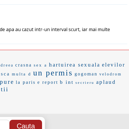
 de apa au cazut intr-un interval scurt, iar mai multe
hartuirea sexuala
elevilor
crasna
sex a
ndreea
un permis
asca
gogoman
multa d
velodrom
epure
aplaud
b int
la paris
e report
secrieru
tii