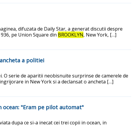
aginea, difuzata de Daily Star, a generat discutii despre
n 1936, pe Union Square din
BROOKLYN
, New York, […]
ancheta a politiei
ei. O serie de aparitii neobisnuite surprinse de camerele de
t ingrijorare in New York si a declansat o ancheta […]
in ocean: "Eram pe pilot automat"
ata dupa ce si-a inecat cei trei copii in ocean, in