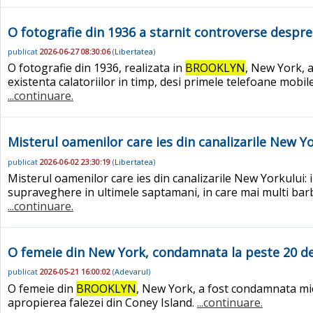
O fotografie din 1936 a starnit controverse despre 
publicat
2026-06-27 08:30:06
(
Libertatea
)
O fotografie din 1936, realizata in
BROOKLYN
, New York, a
existenta calatoriilor in timp, desi primele telefoane mobi
...continuare.
Misterul oamenilor care ies din canalizarile New Yor
publicat
2026-06-02 23:30:19
(
Libertatea
)
Misterul oamenilor care ies din canalizarile New Yorkului: i
supraveghere in ultimele saptamani, in care mai multi barb
...continuare.
O femeie din New York, condamnata la peste 20 de a
publicat
2026-05-21 16:00:02
(
Adevarul
)
O femeie din
BROOKLYN
, New York, a fost condamnata mierc
apropierea falezei din Coney Island.
...continuare.