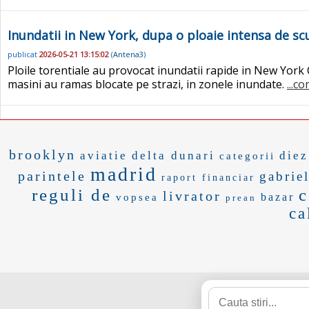
Inundatii in New York, dupa o ploaie intensa de sc
publicat
2026-05-21 13:15:02
(
Antena3
)
Ploile torentiale au provocat inundatii rapide in New York
masini au ramas blocate pe strazi, in zonele inundate.
...c
brooklyn
aviatie
delta dunari
diez
categorii
madrid
parintele
gabriel
raport financiar
reguli de
c
livrator
bazar
vopsea
prean
ca