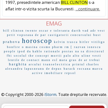
1997, presedintele american
BILL CLINTON
s-a
aflat intr-o vizita scurta la Bucuresti.
...continuare.
EMAG
bill clinton
twente
oscar e
toleranta
darth vad
adr vest
petit
vopseaua de par
castigatorii concursului
bust
horoscop
prahova
kelvin
trasca
hitler
vitiligo
bonfire
o masina
cosmo pharm
rm [
razvan ionescu
people
ipod
da kahlo
rationale
postas
na sa
directorul
fbi
secolul
the concept
mortii
palo alto
uline
vesti
lentile de contact
mann
esî
mata
gras
de ar trebui
harghita
transelectrica
arcului
printul charles
alexandru lapusneanu
de depus
barack
rocsana marcu
active imobiliare
repsol
© Copyright 2000-2026
iStorm
. Toate drepturile rezervate.