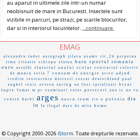
au aparut in ultimele zile intr-un numar
neobisnuit de mare in Bucuresti. Insectele sunt
vizibile in parcuri, pe strazi, pe scarile blocurilor,
dar si in interiorul locuintelor.
...continuare.
EMAG
alexandru tudor
autograph
jilava
usamv
rit_24
perpetua
batu
sportul
romania
timu
situatie
schiopu
zlatna
euro
sfarsitul anului scolar
astaldi
contractul colectiv
consum de energie
adjud
de munca
seria 7
arive
creditu
restructura
doicesti
roscat
deutschland
paul
rating
bizar
anghel
toxic
averea
au fost spitalizati
lupte
petreceri
fumat
m pr
examinari
votar
ana is
no va
arges
dia
centre
nascu
team
polonia
barbi
ice o
in
home
la ilegal
dare de mita
© Copyright 2000-2026
iStorm
. Toate drepturile rezervate.