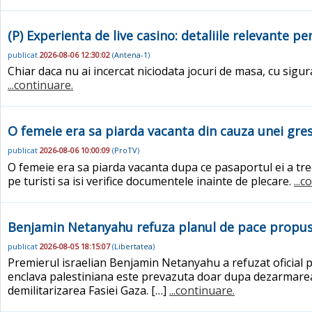
(P) Experienta de live casino: detaliile relevante pe
publicat
2026-08-06 12:30:02
(
Antena-1
)
Chiar daca nu ai incercat niciodata jocuri de masa, cu sigur
...continuare.
O femeie era sa piarda vacanta din cauza unei gres
publicat
2026-08-06 10:00:09
(
ProTV
)
O femeie era sa piarda vacanta dupa ce pasaportul ei a trec
pe turisti sa isi verifice documentele inainte de plecare.
...
Benjamin Netanyahu refuza planul de pace propus
publicat
2026-08-05 18:15:07
(
Libertatea
)
Premierul israelian Benjamin Netanyahu a refuzat oficial pl
enclava palestiniana este prevazuta doar dupa dezarmarea
demilitarizarea Fasiei Gaza. […]
...continuare.