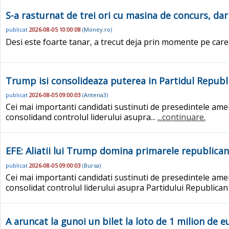
S-a rasturnat de trei ori cu masina de concurs, dar
publicat
2026-08-05 10:00:08
(
Money.ro
)
Desi este foarte tanar, a trecut deja prin momente pe care mu
Trump isi consolideaza puterea in Partidul Republica
publicat
2026-08-05 09:00:03
(
Antena3
)
Cei mai importanti candidati sustinuti de presedintele ame
consolidand controlul liderului asupra...
...continuare.
EFE: Aliatii lui Trump domina primarele republican
publicat
2026-08-05 09:00:03
(
Bursa
)
Cei mai importanti candidati sustinuti de presedintele ame
consolidat controlul liderului asupra Partidului Republica
A aruncat la gunoi un bilet la loto de 1 milion de 