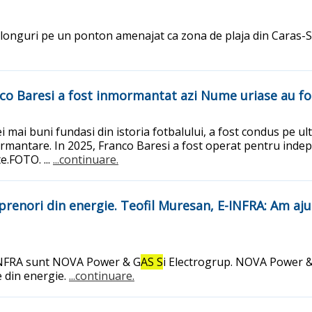
longuri pe un ponton amenajat ca zona de plaja din Caras-Se
nco Baresi a fost inmormantat azi Nume uriase au f
i mai buni fundasi din istoria fotbalului, a fost condus pe ul
 inmormantare. In 2025, Franco Baresi a fost operat pentru in
.FOTO. ...
...continuare.
prenori din energie. Teofil Muresan, E-INFRA: Am aju
-INFRA sunt NOVA Power & G
AS S
i Electrogrup. NOVA Power &
e din energie.
...continuare.