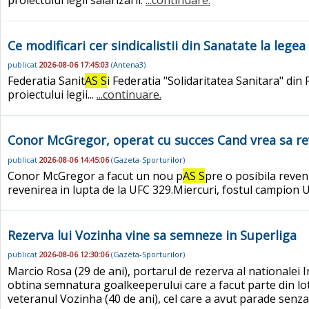
Ce modificari cer sindicalistii din Sanatate la legea 
publicat
2026-08-06 17:45:03
(
Antena3
)
Federatia Sanit
AS S
i Federatia "Solidaritatea Sanitara" din
proiectului legii...
...continuare.
Conor McGregor, operat cu succes Cand vrea sa re
publicat
2026-08-06 14:45:06
(
Gazeta-Sporturilor
)
Conor McGregor a facut un nou p
AS S
pre o posibila reven
revenirea in lupta de la UFC 329.Miercuri, fostul campion UFC
Rezerva lui Vozinha vine sa semneze in Superliga
publicat
2026-08-06 12:30:06
(
Gazeta-Sporturilor
)
Marcio Rosa (29 de ani), portarul de rezerva al nationalei 
obtina semnatura goalkeeperului care a facut parte din lot
veteranul Vozinha (40 de ani), cel care a avut parade senzat