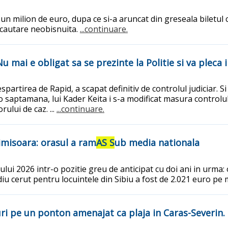
un milion de euro, dupa ce si-a aruncat din greseala biletul 
o cautare neobisnuita.
...continuare.
 mai e obligat sa se prezinte la Politie si va pleca 
partirea de Rapid, a scapat definitiv de controlul judiciar. Si
 saptamana, lui Kader Keita i s-a modificat masura controlulu
lui de caz. ...
...continuare.
Timisoara: orasul a ram
AS S
ub media nationala
nului 2026 intr-o pozitie greu de anticipat cu doi ani in urm
ediu cerut pentru locuintele din Sibiu a fost de 2.021 euro pe
ri pe un ponton amenajat ca plaja in Caras-Severin. 