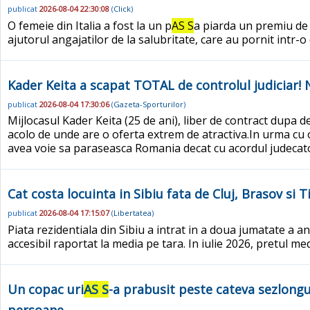
publicat
2026-08-04 22:30:08
(
Click
)
O femeie din Italia a fost la un p
AS S
a piarda un premiu de 
ajutorul angajatilor de la salubritate, care au pornit intr-
Kader Keita a scapat TOTAL de controlul judiciar! Nu
publicat
2026-08-04 17:30:06
(
Gazeta-Sporturilor
)
Mijlocasul Kader Keita (25 de ani), liber de contract dupa des
acolo de unde are o oferta extrem de atractiva.In urma cu o
avea voie sa paraseasca Romania decat cu acordul judecatoru
Cat costa locuinta in Sibiu fata de Cluj, Brasov si 
publicat
2026-08-04 17:15:07
(
Libertatea
)
Piata rezidentiala din Sibiu a intrat in a doua jumatate a a
accesibil raportat la media pe tara. In iulie 2026, pretul m
Un copac uri
AS S
-a prabusit peste cateva sezlongu
persoane