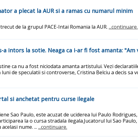
nator a plecat la AUR si a ramas cu numarul minim
 trecut de la grupul PACE-Intai Romania la AUR.
...continuare.
-a intors la sotie. Neaga ca i-ar fi fost amanta: "Am
tine ca nu a fost niciodata amanta artistului. Vezi declaratii
uni de speculatii si controverse, Cristina Belciu a decis sa 
rtal si anchetat pentru curse ilegale
liene Sao Paulo, este acuzat de uciderea lui Paulo Rodrigues,
iciparea la o cursa stradala ilegala.Jucatorul lui Sao Paulo,
 acelasi nume. ...
...continuare.