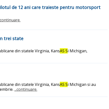
ilotul de 12 ani care traieste pentru motorsport
..continuare.
n trei state
licane din statele Virginia, Kans
AS S
i Michigan,
licane din statele Virginia, Kans
AS S
i Michigan si au
iembrie.
...continuare.