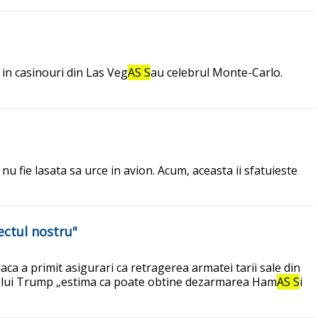
c in casinouri din Las Veg
AS S
au celebrul Monte-Carlo.
 nu fie lasata sa urce in avion. Acum, aceasta ii sfatuieste
ctul nostru"
ca a primit asigurari ca retragerea armatei tarii sale din
pa lui Trump „estima ca poate obtine dezarmarea Ham
AS S
i