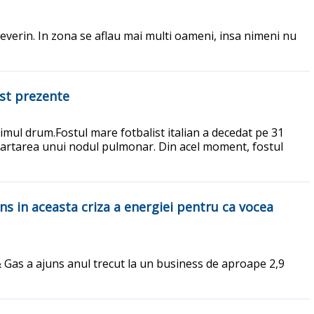
verin. In zona se aflau mai multi oameni, insa nimeni nu
ost prezente
timul drum.Fostul mare fotbalist italian a decedat pe 31
departarea unui nodul pulmonar. Din acel moment, fostul
ns in aceasta criza a energiei pentru ca vocea
 Gas a ajuns anul trecut la un business de aproape 2,9