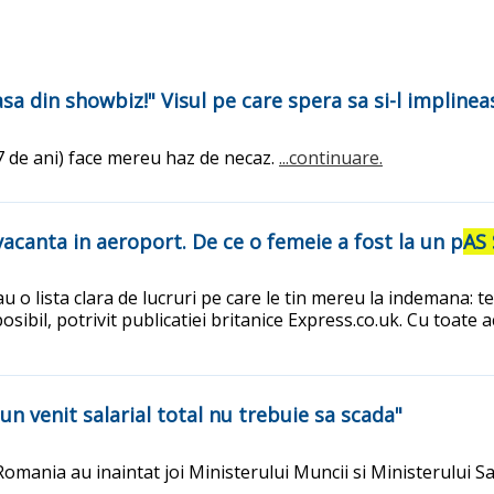
sa din showbiz!" Visul pe care spera sa si-l impline
47 de ani) face mereu haz de necaz.
...continuare.
vacanta in aeroport. De ce o femeie a fost la un p
AS 
u o lista clara de lucruri pe care le tin mereu la indemana: t
osibil, potrivit publicatiei britanice Express.co.uk. Cu toate 
iun venit salarial total nu trebuie sa scada"
 Romania au inaintat joi Ministerului Muncii si Ministerului S