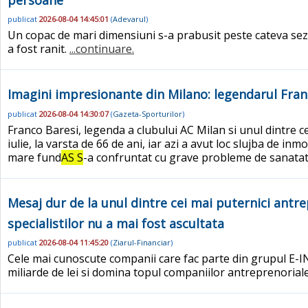
publicat
2026-08-04 14:45:01
(
Adevarul
)
Un copac de mari dimensiuni s-a prabusit peste cateva sez
a fost ranit.
...continuare.
Imagini impresionante din Milano: legendarul Fra
publicat
2026-08-04 14:30:07
(
Gazeta-Sporturilor
)
Franco Baresi, legenda a clubului AC Milan si unul dintre ce
iulie, la varsta de 66 de ani, iar azi a avut loc slujba de
mare fund
AS S
-a confruntat cu grave probleme de sanatate
Mesaj dur de la unul dintre cei mai puternici antre
specialistilor nu a mai fost ascultata
publicat
2026-08-04 11:45:20
(
Ziarul-Financiar
)
Cele mai cunoscute companii care fac parte din grupul E
miliarde de lei si domina topul companiilor antreprenorial