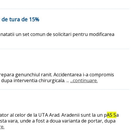
or de tura de 15%
anatatii un set comun de solicitari pentru modificarea
i repara genunchiul ranit. Accidentarea i-a compromis
dupa interventia chirurgicala. ...
...continuare.
tor al celor de la UTA Arad. Aradenii sunt la un p
AS S
a
sta vara, unde a fost a doua varianta de portar, dupa
re.