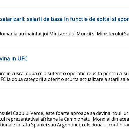
salarizarii: salarii de baza in functie de spital si sp
 Romania au inaintat joi Ministerului Muncii si Ministerului S
vina in UFC
ire in cusca, dupa ce a suferit o operatie reusita pentru a-s
 la doua categorii a oferit o scurta actualizare a starii sale 
Insulei Capului Verde, este foarte aproape sa devina noul juca
ul reprezentativei africane la Campionatul Mondial din acea
ionale in fata Spaniei sau Argentinei, cele doua...
...continua