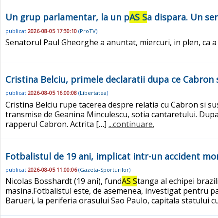
Un grup parlamentar, la un p
AS S
a dispara. Un se
publicat
2026-08-05 17:30:10
(
ProTV
)
Senatorul Paul Gheorghe a anuntat, miercuri, in plen, ca a
Cristina Belciu, primele declaratii dupa ce Cabron s
publicat
2026-08-05 16:00:08
(
Libertatea
)
Cristina Belciu rupe tacerea despre relatia cu Cabron si sus
transmise de Geanina Minculescu, sotia cantaretului. Dupa l
rapperul Cabron. Actrita […]
...continuare.
Fotbalistul de 19 ani, implicat intr-un accident mo
publicat
2026-08-05 11:00:06
(
Gazeta-Sporturilor
)
Nicolas Bosshardt (19 ani), fund
AS S
tanga al echipei brazi
masina.Fotbalistul este, de asemenea, investigat pentru part
Barueri, la periferia orasului Sao Paulo, capitala statului cu