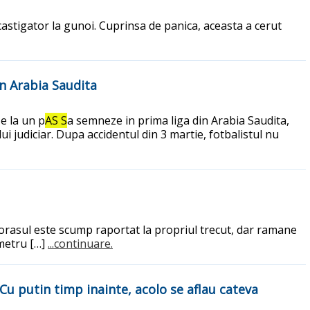
castigator la gunoi. Cuprinsa de panica, aceasta a cerut
in Arabia Saudita
 e la un p
AS S
a semneze in prima liga din Arabia Saudita,
i judiciar. Dupa accidentul din 3 martie, fotbalistul nu
a: orasul este scump raportat la propriul trecut, dar ramane
 metru […]
...continuare.
Cu putin timp inainte, acolo se aflau cateva