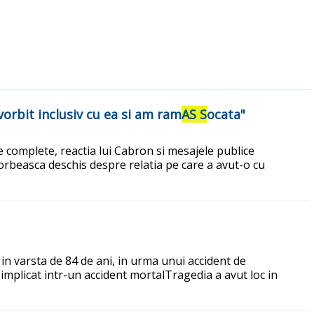
 vorbit inclusiv cu ea si am ram
AS S
ocata"
le complete, reactia lui Cabron si mesajele publice
vorbeasca deschis despre relatia pe care a avut-o cu
 in varsta de 84 de ani, in urma unui accident de
 implicat intr-un accident mortalTragedia a avut loc in