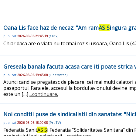
Oana Lis face haz de necaz: "Am ram
AS S
ingura gra
publicat
2026-08-06 21:45:19
(
Click
)
Chiar daca are o viata nu tocmai roz si usoara, Oana Lis (
Greseala banala facuta acasa care iti poate strica 
publicat
2026-08-06 19:45:08
(
Libertatea
)
Atunci cand se pregatesc de plecare, cei mai multi calatori a
pasaportul. Fara ele, accesul la bordul avionului devine imp
este un […]
...continuare.
Noi conditii puse de sindicalistii din sanatate: "Nic
publicat
2026-08-06 18:00:08
(
ProTV
)
Federatia Sanit
AS S
i Federatia "Solidaritatea Sanitara" din
proiectului legii salarizarii.
...continuare.