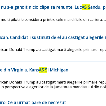
 nu s-a gandit nicio clipa sa renunte. Luc
AS S
andu, p
lti piloti le considera printre cele mai dificile din cariera.
.
n. Candidatii sustinuti de el au castigat alegerile i
rican Donald Trump au castigat marti alegerile primare repub
e din Virginia, Kans
AS S
i Michigan
rican Donald Trump au castigat marti alegerile primare repub
n in perspectiva alegerilor de la jumatatea mandatului din no
euro! Ce a urmat pare de necrezut