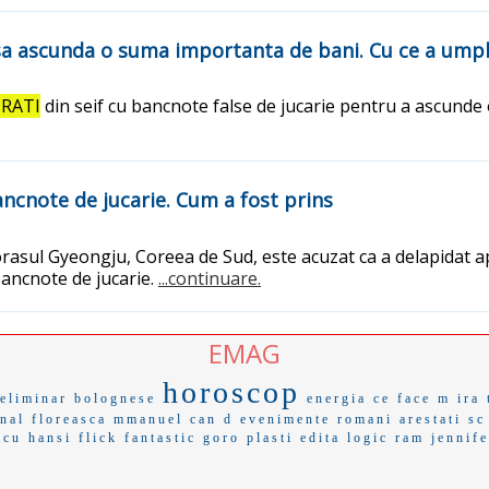
sa ascunda o suma importanta de bani. Cu ce a umpl
URATI
din seif cu bancnote false de jucarie pentru a ascunde 
ncnote de jucarie. Cum a fost prins
orasul Gyeongju, Coreea de Sud, este acuzat ca a delapidat a
bancnote de jucarie.
...continuare.
EMAG
horoscop
eliminar
bolognese
energia
ce face
m ira
nal
floreasca
mmanuel
can d
evenimente
romani arestati
sc
icu
hansi flick
fantastic
goro
plasti
edita
logic ram
jennife