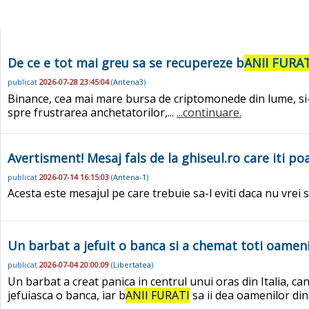
De ce e tot mai greu sa se recupereze b
ANII FURAT
publicat
2026-07-28 23:45:04
(
Antena3
)
Binance, cea mai mare bursa de criptomonede din lume, si-a
spre frustrarea anchetatorilor,...
...continuare.
Avertisment! Mesaj fals de la ghiseul.ro care iti po
publicat
2026-07-14 16:15:03
(
Antena-1
)
Acesta este mesajul pe care trebuie sa-l eviti daca nu vrei s
Un barbat a jefuit o banca si a chemat toti oamenii
publicat
2026-07-04 20:00:09
(
Libertatea
)
Un barbat a creat panica in centrul unui oras din Italia, ca
jefuiasca o banca, iar b
ANII FURATI
sa ii dea oamenilor din