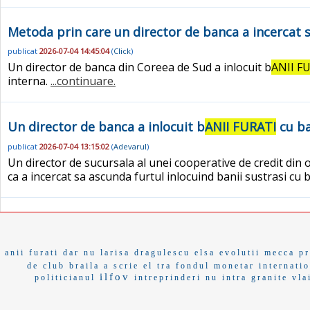
Metoda prin care un director de banca a incercat 
publicat
2026-07-04 14:45:04
(
Click
)
Un director de banca din Coreea de Sud a inlocuit b
ANII F
interna.
...continuare.
Un director de banca a inlocuit b
ANII FURATI
cu ba
publicat
2026-07-04 13:15:02
(
Adevarul
)
Un director de sucursala al unei cooperative de credit din 
ca a incercat sa ascunda furtul inlocuind banii sustrasi cu 
anii furati
dar nu
larisa dragulescu
elsa
evolutii
mecca
pr
de club
braila a
scrie
el tra
fondul monetar internatio
ilfov
politicianul
intreprinderi
nu intra
granite
vla