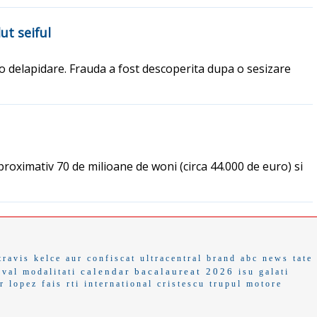
ut seiful
o delapidare. Frauda a fost descoperita dupa o sesizare
proximativ 70 de milioane de woni (circa 44.000 de euro) si
travis kelce
aur confiscat
ultracentral
brand
abc news
tate
calendar bacalaureat 2026
 val
modalitati
isu galati
r lopez
fais
rti international
cristescu
trupul
motore