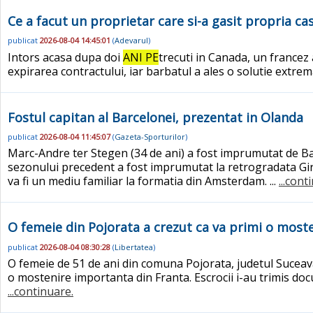
Ce a facut un proprietar care si-a gasit propria cas
publicat
2026-08-04 14:45:01
(
Adevarul
)
Intors acasa dupa doi
ANI PE
trecuti in Canada, un francez 
expirarea contractului, iar barbatul a ales o solutie extre
Fostul capitan al Barcelonei, prezentat in Olanda
publicat
2026-08-04 11:45:07
(
Gazeta-Sporturilor
)
Marc-Andre ter Stegen (34 de ani) a fost imprumutat de Bar
sezonului precedent a fost imprumutat la retrogradata G
va fi un mediu familiar la formatia din Amsterdam. ...
...cont
O femeie din Pojorata a crezut ca va primi o moste
publicat
2026-08-04 08:30:28
(
Libertatea
)
O femeie de 51 de ani din comuna Pojorata, judetul Sucea
o mostenire importanta din Franta. Escrocii i-au trimis docu
...continuare.