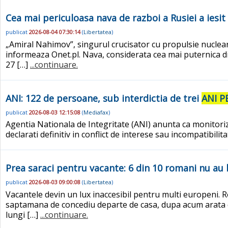
Cea mai periculoasa nava de razboi a Rusiei a ies
publicat
2026-08-04 07:30:14
(
Libertatea
)
„Amiral Nahimov”, singurul crucisator cu propulsie nuclear
informeaza Onet.pl. Nava, considerata cea mai puternica din
27 […]
...continuare.
ANI: 122 de persoane, sub interdictia de trei
ANI P
publicat
2026-08-03 12:15:08
(
Mediafax
)
Agentia Nationala de Integritate (ANI) anunta ca monitorize
declarati definitiv in conflict de interese sau incompatibilit
Prea saraci pentru vacante: 6 din 10 romani nu a
publicat
2026-08-03 09:00:08
(
Libertatea
)
Vacantele devin un lux inaccesibil pentru multi europeni.
saptamana de concediu departe de casa, dupa acum arata d
lungi […]
...continuare.