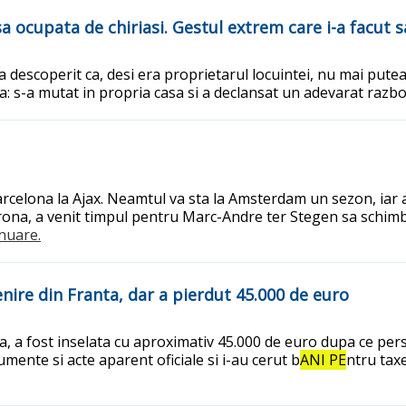
a ocupata de chiriasi. Gestul extrem care i-a facut s
a descoperit ca, desi era proprietarul locuintei, nu mai putea 
ma: s-a mutat in propria casa si a declansat un adevarat razbo
celona la Ajax. Neamtul va sta la Amsterdam un sezon, iar as
irona, a venit timpul pentru Marc-Andre ter Stegen sa schi
inuare.
nire din Franta, dar a pierdut 45.000 de euro
va, a fost inselata cu aproximativ 45.000 de euro dupa ce 
mente si acte aparent oficiale si i-au cerut b
ANI PE
ntru tax