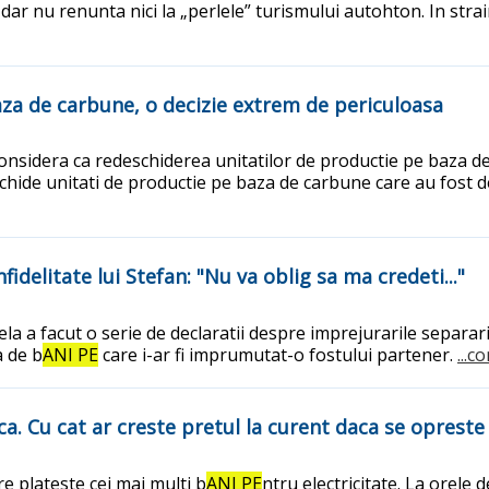
 dar nu renunta nici la „perlele” turismului autohton. In strain
aza de carbune, o decizie extrem de periculoasa
 considera ca redeschiderea unitatilor de productie pe baza 
eschide unitati de productie pe baza de carbune care au fost d
fidelitate lui Stefan: "Nu va oblig sa ma credeti..."
la a facut o serie de declaratii despre imprejurarile separari
a de b
ANI PE
care i-ar fi imprumutat-o fostului partener.
...c
ica. Cu cat ar creste pretul la curent daca se oprest
e plateste cei mai multi b
ANI PE
ntru electricitate. La orele