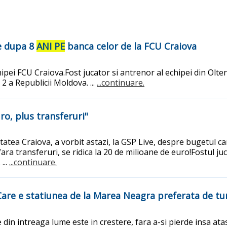
re dupa 8
ANI PE
banca celor de la FCU Craiova
hipei FCU Craiova.Fost jucator si antrenor al echipei din Olt
2 a Republicii Moldova. ...
...continuare.
o, plus transferuri"
itatea Craiova, a vorbit astazi, la GSP Live, despre bugetul
ra transferuri, se ridica la 20 de milioane de euro!Fostul juca
...
...continuare.
Care e statiunea de la Marea Neagra preferata de tur
e din intreaga lume este in crestere, fara a-si pierde insa a