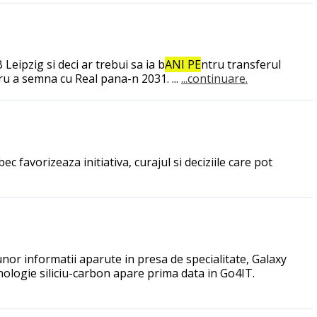
Leipzig si deci ar trebui sa ia b
ANI PE
ntru transferul
ru a semna cu Real pana-n 2031. ...
...continuare.
 favorizeaza initiativa, curajul si deciziile care pot
 unor informatii aparute in presa de specialitate, Galaxy
nologie siliciu-carbon apare prima data in Go4IT.