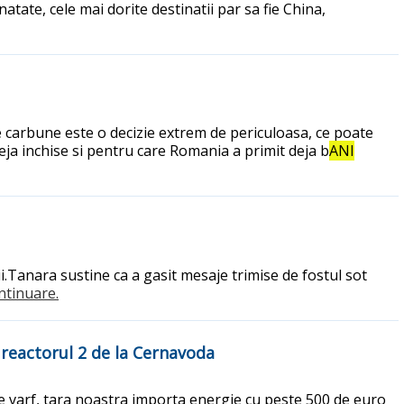
atate, cele mai dorite destinatii par sa fie China,
de carbune este o decizie extrem de periculoasa, ce poate
eja inchise si pentru care Romania a primit deja b
ANI
i.Tanara sustine ca a gasit mesaje trimise de fostul sot
ontinuare.
e reactorul 2 de la Cernavoda
 de varf, tara noastra importa energie cu peste 500 de euro