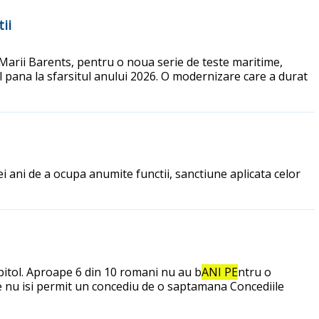
ii
 Marii Barents, pentru o noua serie de teste maritime,
al pana la sfarsitul anului 2026. O modernizare care a durat
i ani de a ocupa anumite functii, sanctiune aplicata celor
pitol. Aproape 6 din 10 romani nu au b
ANI PE
ntru o
 nu isi permit un concediu de o saptamana Concediile