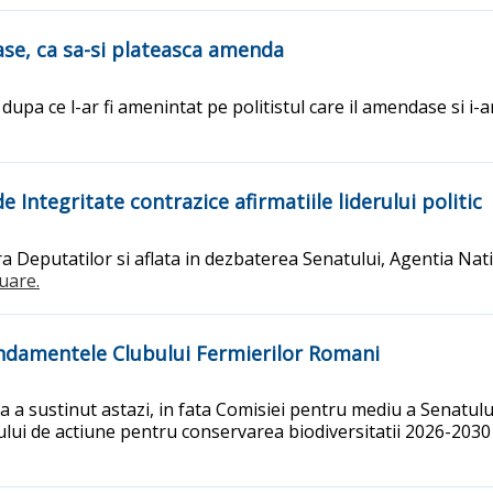
dase, ca sa-si plateasca amenda
pa ce l-ar fi amenintat pe politistul care il amendase si i-ar
e Integritate contrazice afirmatiile liderului politic
ra Deputatilor si aflata in dezbaterea Senatului, Agentia Nati
nuare.
ndamentele Clubului Fermierilor Romani
a a sustinut astazi, in fata Comisiei pentru mediu a Senat
nului de actiune pentru conservarea biodiversitatii 2026-203