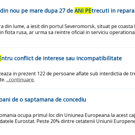
it din nou pe mare dupa 27 de
ANI PE
trecuti in reparat
a din lume, a iesit din portul Severomorsk, situat pe coasta
 flota rusa, ar urma sa reintre oficial in serviciu operation
E
ntru conflict de interese sau incompatibilitate
aza in prezent 122 de persoane aflate sub interdictia de tre
ate.
...continuare.
u bani de o saptamana de concediu
 Romania ocupa primul loc din Uniunea Europeana la acest ca
atele Eurostat. Peste 20% dintre cetatenii Uniunii Europene