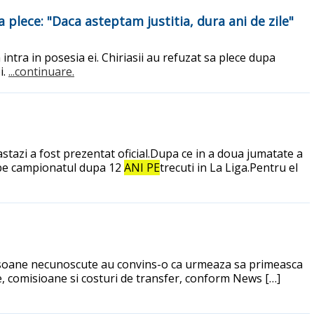
a plece: "Daca asteptam justitia, dura ani de zile"
intra in posesia ei. Chiriasii au refuzat sa plece dupa
i.
...continuare.
tazi a fost prezentat oficial.Dupa ce in a doua jumatate a
mbe campionatul dupa 12
ANI PE
trecuti in La Liga.Pentru el
persoane necunoscute au convins-o ca urmeaza sa primeasca
e, comisioane si costuri de transfer, conform News […]