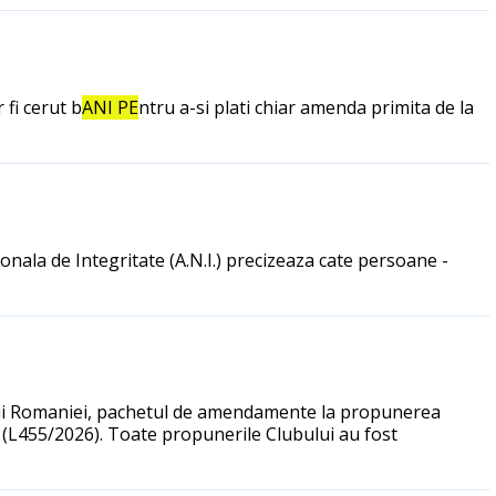
 fi cerut b
ANI PE
ntru a-si plati chiar amenda primita de la
onala de Integritate (A.N.I.) precizeaza cate persoane -
ului Romaniei, pachetul de amendamente la propunerea
0 (L455/2026). Toate propunerile Clubului au fost