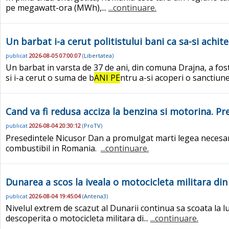
pe megawatt-ora (MWh),...
...continuare.
Un barbat i-a cerut politistului bani ca sa-si achi
publicat
2026-08-05 07:00:07
(
Libertatea
)
Un barbat in varsta de 37 de ani, din comuna Drajna, a fost 
si i-a cerut o suma de b
ANI PE
ntru a-si acoperi o sanctiune
Cand va fi redusa acciza la benzina si motorina. Pr
publicat
2026-08-04 20:30:12
(
ProTV
)
Presedintele Nicusor Dan a promulgat marti legea necesara 
combustibil in Romania.
...continuare.
Dunarea a scos la iveala o motocicleta militara din
publicat
2026-08-04 19:45:04
(
Antena3
)
Nivelul extrem de scazut al Dunarii continua sa scoata la 
descoperita o motocicleta militara di...
...continuare.