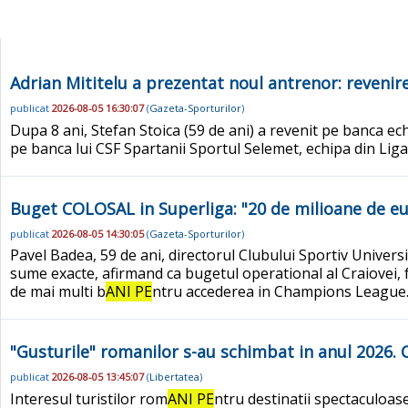
Adrian Mititelu a prezentat noul antrenor: reveni
publicat
2026-08-05 16:30:07
(
Gazeta-Sporturilor
)
Dupa 8 ani, Stefan Stoica (59 de ani) a revenit pe banca ec
pe banca lui CSF Spartanii Sportul Selemet, echipa din Liga 
Buget COLOSAL in Superliga: "20 de milioane de eur
publicat
2026-08-05 14:30:05
(
Gazeta-Sporturilor
)
Pavel Badea, 59 de ani, directorul Clubului Sportiv Univers
sume exacte, afirmand ca bugetul operational al Craiovei, fa
de mai multi b
ANI PE
ntru accederea in Champions League. 
"Gusturile" romanilor s-au schimbat in anul 2026. 
publicat
2026-08-05 13:45:07
(
Libertatea
)
Interesul turistilor rom
ANI PE
ntru destinatii spectaculoas