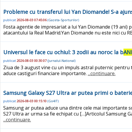
Probleme cu transferul lui Yan Diomande! S-a ajun
publicat
2026-08-03 07:45:06
(
Gazeta-Sporturilor
)
Fosta agentie de impresariat a lui Yan Diomande (19 ani) pre
atacantului la Real Madrid.Yan Diomande nu este nici cu RB
Universul le face cu ochiul: 3 zodii au noroc la b
ANI
publicat
2026-08-03 00:30:07
(
Jurnalul-National
)
Ziua de 3 august vine cu un impuls astral puternic pentru tre
aduce castiguri financiare importante.
...continuare.
Samsung Galaxy S27 Ultra ar putea primi o baterie
publicat
2026-08-03 00:15:10
(
Go4IT
)
Samsung ar putea aduce una dintre cele mai importante sc
S27 Ultra ar urma sa fie echipat cu […]Articolul Samsung G
...continuare.