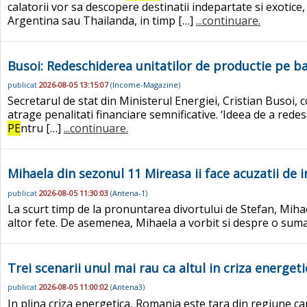
calatorii vor sa descopere destinatii indepartate si exotice,
Argentina sau Thailanda, in timp […]
...continuare.
Busoi: Redeschiderea unitatilor de productie pe b
publicat
2026-08-05 13:15:07
(
Income-Magazine
)
Secretarul de stat din Ministerul Energiei, Cristian Busoi,
atrage penalitati financiare semnificative. ‘Ideea de a red
PE
ntru […]
...continuare.
Mihaela din sezonul 11 Mireasa ii face acuzatii de in
publicat
2026-08-05 11:30:03
(
Antena-1
)
La scurt timp de la pronuntarea divortului de Stefan, Mihae
altor fete. De asemenea, Mihaela a vorbit si despre o sum
Trei scenarii unul mai rau ca altul in criza energet
publicat
2026-08-05 11:00:02
(
Antena3
)
In plina criza energetica, Romania este tara din regiune car