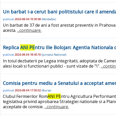
Un barbat i-a cerut bani politistului care il amen
publicat
2026-08-04 19:30:08
(
Mediafax
)
Un barbat de 37 de ani a fost arestat preventiv in Prahova du
acesta.
...continuare.
Replica
ANI PE
ntru Ilie Bolojan: Agentia Nationala d
publicat
2026-08-04 18:45:10
(
Jurnalul-National
)
In toiul dezbaterii pe Legea integritatii, adoptata de Came
alesi locali si functionari publici - sunt vizate de "\".
...conti
Comisia pentru mediu a Senatului a acceptat ame
publicat
2026-08-04 17:30:02
(
Bursa
)
Clubul Fermierilor Rom
ANI PE
ntru Agricultura Performant
legislativa privind aprobarea Strategiei nationale si a Pla
acceptate de comisie.
...continuare.