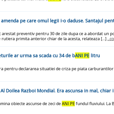
te amenda pe care omul legii i-o daduse. Santajul pe
arestat preventiv pentru 30 de zile dupa ce a abordat un polit
 rutiera primita anterior chiar de la acesta, relateaza […]
...
eturile ar urma sa scada cu 34 de b
ANI PE
litru
pentru declararea situatiei de criza pe piata carburantilor s
 Al Doilea Razboi Mondial. Era ascunsa in mal, chiar 
lumina obiecte ascunse de zeci de
ANI PE
fundul fluviului. La