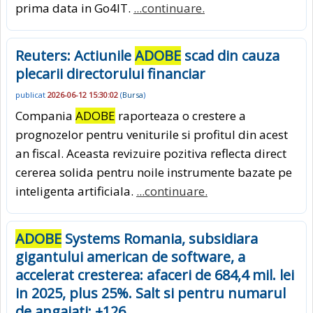
prima data in Go4IT.
...continuare.
Reuters: Actiunile
ADOBE
scad din cauza
plecarii directorului financiar
publicat
2026-06-12 15:30:02
(
Bursa
)
Compania
ADOBE
raporteaza o crestere a
prognozelor pentru veniturile si profitul din acest
an fiscal. Aceasta revizuire pozitiva reflecta direct
cererea solida pentru noile instrumente bazate pe
inteligenta artificiala.
...continuare.
ADOBE
Systems Romania, subsidiara
gigantului american de software, a
accelerat cresterea: afaceri de 684,4 mil. lei
in 2025, plus 25%. Salt si pentru numarul
de angajati: +126