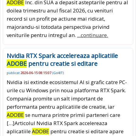
ADOBE
Inc. din SUA a depasit asteptarile pentru al
doilea trimestru anul fiscal 2026, cu venituri
record si un profit pe actiune mai ridicat,
majorandu-si totodata perspectiva privind
veniturile pentru intregul an.
...continuare.
Nvidia RTX Spark accelereaza aplicatiile
ADOBE
pentru creatie si editare
publicat
2026-06-15 08:15:07
(
Go4IT
)
Nvidia isi extinde ecosistemul AI si grafic catre PC-
urile cu Windows prin noua platforma RTX Spark.
Compania promite un salt important de
performanta pentru aplicatiile de creatie, iar
ADOBE
se numara printre primii parteneri care
[…]Articolul Nvidia RTX Spark accelereaza
aplicatiile
ADOBE
pentru creatie si editare apare