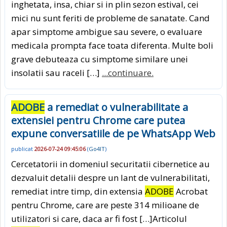
inghetata, insa, chiar si in plin sezon estival, cei
mici nu sunt feriti de probleme de sanatate. Cand
apar simptome ambigue sau severe, o evaluare
medicala prompta face toata diferenta. Multe boli
grave debuteaza cu simptome similare unei
insolatii sau raceli […]
...continuare.
ADOBE
a remediat o vulnerabilitate a
extensiei pentru Chrome care putea
expune conversatiile de pe WhatsApp Web
publicat
2026-07-24 09:45:06
(
Go4IT
)
Cercetatorii in domeniul securitatii cibernetice au
dezvaluit detalii despre un lant de vulnerabilitati,
remediat intre timp, din extensia
ADOBE
Acrobat
pentru Chrome, care are peste 314 milioane de
utilizatori si care, daca ar fi fost […]Articolul