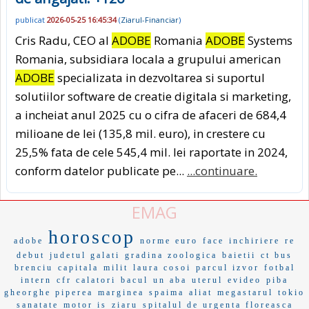
publicat
2026-05-25 16:45:34
(
Ziarul-Financiar
)
Cris Radu, CEO al
ADOBE
Romania
ADOBE
Systems
Romania, subsidiara locala a grupului american
ADOBE
specializata in dezvoltarea si suportul
solutiilor software de creatie digitala si marketing,
a incheiat anul 2025 cu o cifra de afaceri de 684,4
milioane de lei (135,8 mil. euro), in crestere cu
25,5% fata de cele 545,4 mil. lei raportate in 2024,
conform datelor publicate pe...
...continuare.
EMAG
horoscop
adobe
norme euro
face
inchiriere
re
debut
judetul galati
gradina zoologica
baietii
ct bus
brenciu
capitala
milit
laura cosoi
parcul izvor
fotbal
intern
cfr calatori
bacul
un aba
uterul
evideo
piba
gheorghe piperea
marginea
spaima
aliat
megastarul
tokio
sanatate
motor is
ziaru
spitalul de urgenta floreasca