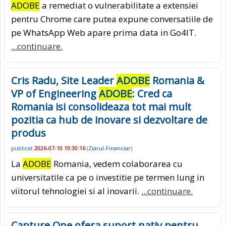
ADOBE
a remediat o vulnerabilitate a extensiei
pentru Chrome care putea expune conversatiile de
pe WhatsApp Web apare prima data in Go4IT.
...continuare.
Cris Radu, Site Leader
ADOBE
Romania &
VP of Engineering
ADOBE
: Cred ca
Romania isi consolideaza tot mai mult
pozitia ca hub de inovare si dezvoltare de
produs
publicat
2026-07-10 19:30:16
(
Ziarul-Financiar
)
La
ADOBE
Romania, vedem colaborarea cu
universitatile ca pe o investitie pe termen lung in
viitorul tehnologiei si al inovarii.
...continuare.
Capture One ofera suport nativ pentru