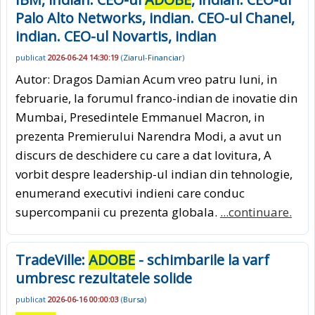
Palo Alto Networks, indian. CEO-ul Chanel,
indian. CEO-ul Novartis, indian
publicat
2026-06-24 14:30:19
(
Ziarul-Financiar
)
Autor: Dragos Damian Acum vreo patru luni, in
februarie, la forumul franco-indian de inovatie din
Mumbai, Presedintele Emmanuel Macron, in
prezenta Premierului Narendra Modi, a avut un
discurs de deschidere cu care a dat lovitura, A
vorbit despre leadership-ul indian din tehnologie,
enumerand executivi indieni care conduc
supercompanii cu prezenta globala.
...continuare.
TradeVille:
ADOBE
- schimbarile la varf
umbresc rezultatele solide
publicat
2026-06-16 00:00:03
(
Bursa
)