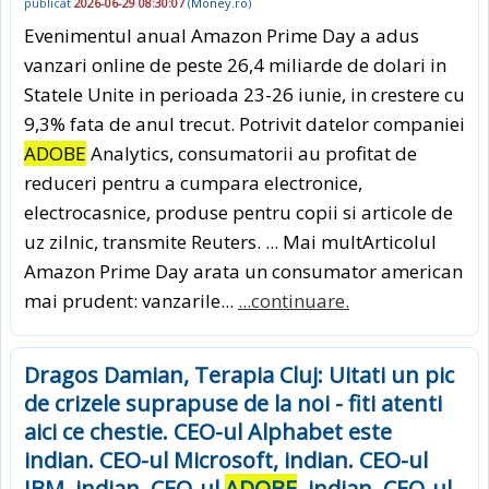
publicat
2026-06-29 08:30:07
(
Money.ro
)
Evenimentul anual Amazon Prime Day a adus
vanzari online de peste 26,4 miliarde de dolari in
Statele Unite in perioada 23-26 iunie, in crestere cu
9,3% fata de anul trecut. Potrivit datelor companiei
ADOBE
Analytics, consumatorii au profitat de
reduceri pentru a cumpara electronice,
electrocasnice, produse pentru copii si articole de
uz zilnic, transmite Reuters. ... Mai multArticolul
Amazon Prime Day arata un consumator american
mai prudent: vanzarile...
...continuare.
Dragos Damian, Terapia Cluj: Uitati un pic
de crizele suprapuse de la noi - fiti atenti
aici ce chestie. CEO-ul Alphabet este
indian. CEO-ul Microsoft, indian. CEO-ul
IBM, indian. CEO-ul
ADOBE
, indian. CEO-ul