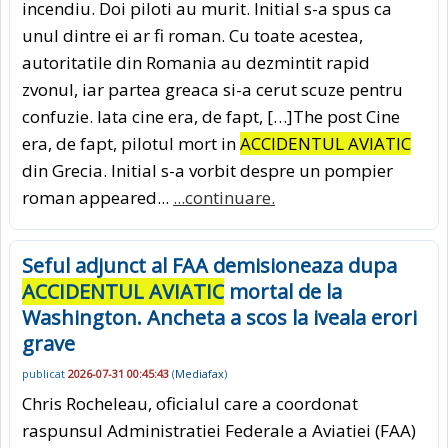
incendiu. Doi piloti au murit. Initial s-a spus ca
unul dintre ei ar fi roman. Cu toate acestea,
autoritatile din Romania au dezmintit rapid
zvonul, iar partea greaca si-a cerut scuze pentru
confuzie. Iata cine era, de fapt, […]The post Cine
era, de fapt, pilotul mort in
ACCIDENTUL AVIATIC
din Grecia. Initial s-a vorbit despre un pompier
roman appeared...
...continuare.
Seful adjunct al FAA demisioneaza dupa
ACCIDENTUL AVIATIC
mortal de la
Washington. Ancheta a scos la iveala erori
grave
publicat
2026-07-31 00:45:43
(
Mediafax
)
Chris Rocheleau, oficialul care a coordonat
raspunsul Administratiei Federale a Aviatiei (FAA)