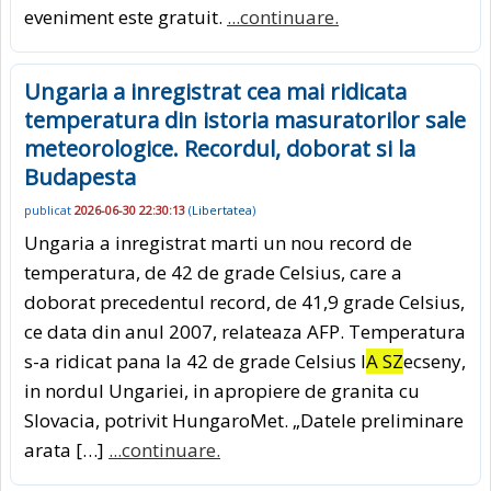
eveniment este gratuit.
...continuare.
Ungaria a inregistrat cea mai ridicata
temperatura din istoria masuratorilor sale
meteorologice. Recordul, doborat si la
Budapesta
publicat
2026-06-30 22:30:13
(
Libertatea
)
Ungaria a inregistrat marti un nou record de
temperatura, de 42 de grade Celsius, care a
doborat precedentul record, de 41,9 grade Celsius,
ce data din anul 2007, relateaza AFP. Temperatura
s-a ridicat pana la 42 de grade Celsius l
A SZ
ecseny,
in nordul Ungariei, in apropiere de granita cu
Slovacia, potrivit HungaroMet. „Datele preliminare
arata […]
...continuare.