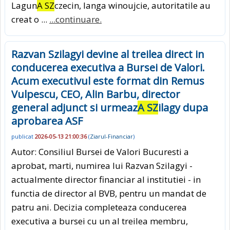
Lagun
A SZ
czecin, langa winoujcie, autoritatile au
creat o ...
...continuare.
Razvan Szilagyi devine al treilea direct in
conducerea executiva a Bursei de Valori.
Acum executivul este format din Remus
Vulpescu, CEO, Alin Barbu, director
general adjunct si urmeaz
A SZ
ilagy dupa
aprobarea ASF
publicat
2026-05-13 21:00:36
(
Ziarul-Financiar
)
Autor: Consiliul Bursei de Valori Bucuresti a
aprobat, marti, numirea lui Razvan Szilagyi -
actualmente director financiar al institutiei - in
functia de director al BVB, pentru un mandat de
patru ani. Decizia completeaza conducerea
executiva a bursei cu un al treilea membru,