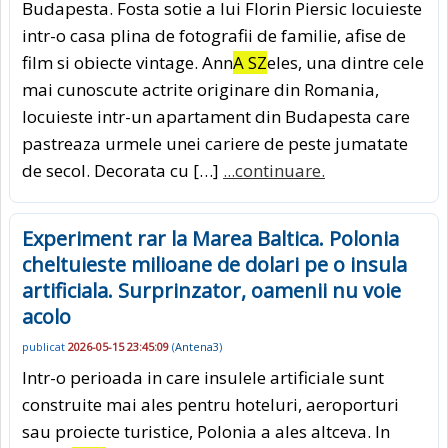
Budapesta. Fosta sotie a lui Florin Piersic locuieste
intr-o casa plina de fotografii de familie, afise de
film si obiecte vintage. Ann
A SZ
eles, una dintre cele
mai cunoscute actrite originare din Romania,
locuieste intr-un apartament din Budapesta care
pastreaza urmele unei cariere de peste jumatate
de secol. Decorata cu […]
...continuare.
Experiment rar la Marea Baltica. Polonia
cheltuieste milioane de dolari pe o insula
artificiala. Surprinzator, oamenii nu voie
acolo
publicat
2026-05-15 23:45:09
(
Antena3
)
Intr-o perioada in care insulele artificiale sunt
construite mai ales pentru hoteluri, aeroporturi
sau proiecte turistice, Polonia a ales altceva. In