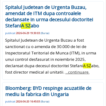
Spitalul Judetean de Urgenta Buzau,
amendat de ITM dupa controalele
declansate in urma decesului doctoritei
Stefani
A SZ
abo
publicat
2026-06-29 19:30:03
(
Bursa
)
Spitalul Judetean de Urgenta Buzau a fost
sanctionat cu o amenda de 30.000 de lei de
Inspectoratul Teritorial de Munca (ITM), in urma
unui control desfasurat in noiembrie 2025,
declansat dupa decesul doctoritei Stefani
A SZ
abo,
fost director medical al unitatii.
...continuare.
Bloomberg: BYD respinge acuzatiile de
mediu la fabrica din Ungaria
publicat
2026-06-20 16:45:03
(
Bursa
)