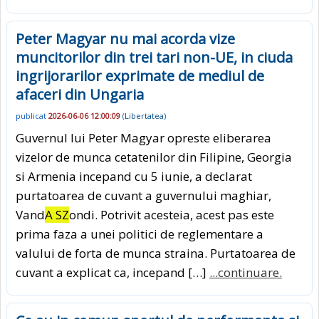
Peter Magyar nu mai acorda vize
muncitorilor din trei tari non-UE, in ciuda
ingrijorarilor exprimate de mediul de
afaceri din Ungaria
publicat
2026-06-06 12:00:09
(
Libertatea
)
Guvernul lui Peter Magyar opreste eliberarea
vizelor de munca cetatenilor din Filipine, Georgia
si Armenia incepand cu 5 iunie, a declarat
purtatoarea de cuvant a guvernului maghiar,
Vand
A SZ
ondi. Potrivit acesteia, acest pas este
prima faza a unei politici de reglementare a
valului de forta de munca straina. Purtatoarea de
cuvant a explicat ca, incepand […]
...continuare.