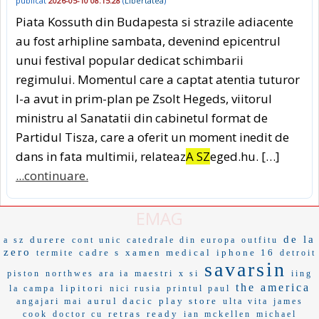
publicat
2026-05-10 08:15:28
(
Libertatea
)
Piata Kossuth din Budapesta si strazile adiacente
au fost arhipline sambata, devenind epicentrul
unui festival popular dedicat schimbarii
regimului. Momentul care a captat atentia tuturor
l-a avut in prim-plan pe Zsolt Hegeds, viitorul
ministru al Sanatatii din cabinetul format de
Partidul Tisza, care a oferit un moment inedit de
dans in fata multimii, relateaz
A SZ
eged.hu. […]
...continuare.
EMAG
de la
durere
a sz
cont unic
catedrale din europa
outfitu
zero
cadre s
xamen medical
iphone 16
termite
detroit
savarsin
piston
northwes
ara ia
maestri
x si
iing
the america
lipitori
la campa
nici rusia
printul paul
aurul dacic
play store
angajari mai
ulta vita
james
retras
ready
cook
doctor cu
ian mckellen
michael