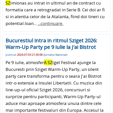
SZ
imionas au intrat in ultimul an de contract cu
formatia care a retrogradat in Serie B. Cei doi ar fi
si in atentia celor de la Atalanta, fiind doi tineri cu
potential.Ioan...
...continuare.
Bucurestiul intra in ritmul Sziget 2026:
Warm-Up Party pe 9 iulie la J'ai Bistrot
publicat
2026-07-05 21:30:08
(
Jurnalul-National
)
Pe 9 iulie, atmosfer
A SZ
iget Festival ajunge la
Bucuresti prin Sziget Warm-Up Party, un silent
party care transforma pentru o seara J'ai Bistrot
intr-o extensie a Insulei Libertatii. Cu muzica din
line-up-ul oficial Sziget 2026, concursuri si
surprize pentru participanti, Warm-Up Party-ul
aduce mai aproape atmosfera unuia dintre cele
mai importante festivaluri din Europa. Accesul la