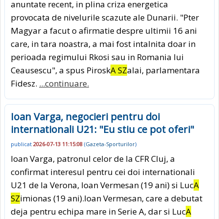
anuntate recent, in plina criza energetica
provocata de nivelurile scazute ale Dunarii. "Pter
Magyar a facut o afirmatie despre ultimii 16 ani
care, in tara noastra, a mai fost intalnita doar in
perioada regimului Rkosi sau in Romania lui
Ceausescu", a spus Pirosk
A SZ
alai, parlamentara
Fidesz.
...continuare.
Ioan Varga, negocieri pentru doi
internationali U21: "Eu stiu ce pot oferi"
publicat
2026-07-13 11:15:08
(
Gazeta-Sporturilor
)
Ioan Varga, patronul celor de la CFR Cluj, a
confirmat interesul pentru cei doi internationali
U21 de la Verona, Ioan Vermesan (19 ani) si Luc
A
SZ
imionas (19 ani).Ioan Vermesan, care a debutat
deja pentru echipa mare in Serie A, dar si Luc
A