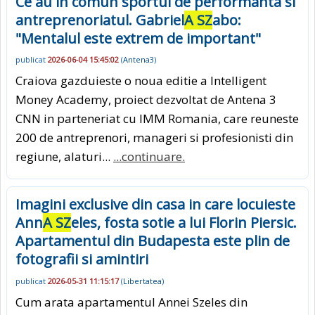
Ce au in comun sportul de performanta si
antreprenoriatul. Gabriel
A SZ
abo:
"Mentalul este extrem de important"
publicat
2026-06-04 15:45:02
(
Antena3
)
Craiova gazduieste o noua editie a Intelligent
Money Academy, proiect dezvoltat de Antena 3
CNN in parteneriat cu IMM Romania, care reuneste
200 de antreprenori, manageri si profesionisti din
regiune, alaturi...
...continuare.
Imagini exclusive din casa in care locuieste
Ann
A SZ
eles, fosta sotie a lui Florin Piersic.
Apartamentul din Budapesta este plin de
fotografii si amintiri
publicat
2026-05-31 11:15:17
(
Libertatea
)
Cum arata apartamentul Annei Szeles din