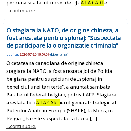
pe scena si a facut un set de DJ c
A LA CART
e.
...continuare.
O stagiara la NATO, de origine chineza, a
fost arestata pentru spionaj: "Suspectata
de participare la o organizatie criminala"
publicat
2026-07-25 16:00:06
(
Libertatea
)
O cetateana canadiana de origine chineza,
stagiara la NATO, a fost arestata joi de Politia
belgiana pentru suspiciuni de „spionaj in
beneficiul unei tari terte”, a anuntat sambata
Parchetul federal belgian, potrivit AFP. Stagiara
arestata lucr
A LA CART
ierul general strategic al
Puterilor Aliate in Europa (SHAPE), la Mons, in
Belgia. „Ea este suspectata ca facea […]
...continuare.