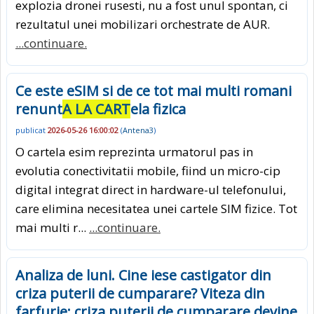
explozia dronei rusesti, nu a fost unul spontan, ci
rezultatul unei mobilizari orchestrate de AUR.
...continuare.
Ce este eSIM si de ce tot mai multi romani
renunt
A LA CART
ela fizica
publicat
2026-05-26 16:00:02
(
Antena3
)
O cartela esim reprezinta urmatorul pas in
evolutia conectivitatii mobile, fiind un micro-cip
digital integrat direct in hardware-ul telefonului,
care elimina necesitatea unei cartele SIM fizice. Tot
mai multi r...
...continuare.
Analiza de luni. Cine iese castigator din
criza puterii de cumparare? Viteza din
farfurie: criza puterii de cumparare devine