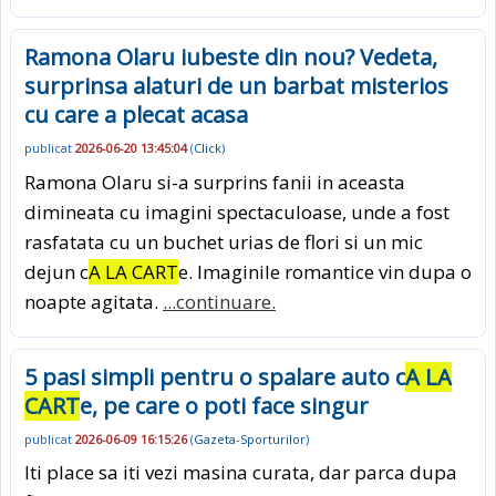
Ramona Olaru iubeste din nou? Vedeta,
surprinsa alaturi de un barbat misterios
cu care a plecat acasa
publicat
2026-06-20 13:45:04
(
Click
)
Ramona Olaru si-a surprins fanii in aceasta
dimineata cu imagini spectaculoase, unde a fost
rasfatata cu un buchet urias de flori si un mic
dejun c
A LA CART
e. Imaginile romantice vin dupa o
noapte agitata.
...continuare.
5 pasi simpli pentru o spalare auto c
A LA
CART
e, pe care o poti face singur
publicat
2026-06-09 16:15:26
(
Gazeta-Sporturilor
)
Iti place sa iti vezi masina curata, dar parca dupa