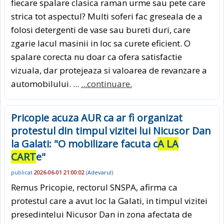
fiecare spalare clasica raman urme sau pete care
strica tot aspectul? Multi soferi fac greseala de a
folosi detergenti de vase sau bureti duri, care
zgarie lacul masinii in loc sa curete eficient. O
spalare corecta nu doar ca ofera satisfactie
vizuala, dar protejeaza si valoarea de revanzare a
automobilului. ...
...continuare.
Pricopie acuza AUR ca ar fi organizat
protestul din timpul vizitei lui Nicusor Dan
la Galati: "O mobilizare facuta c
A LA
CART
e"
publicat
2026-06-01 21:00:02
(
Adevarul
)
Remus Pricopie, rectorul SNSPA, afirma ca
protestul care a avut loc la Galati, in timpul vizitei
presedintelui Nicusor Dan in zona afectata de