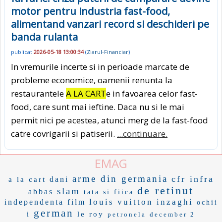
motor pentru industria fast-food,
alimentand vanzari record si deschideri pe
banda rulanta
publicat
2026-05-18 13:00:34
(
Ziarul-Financiar
)
In vremurile incerte si in perioade marcate de
probleme economice, oamenii renunta la
restaurantele
A LA CART
e in favoarea celor fast-
food, care sunt mai ieftine. Daca nu si le mai
permit nici pe acestea, atunci merg de la fast-food
catre covrigarii si patiserii.
...continuare.
EMAG
arme din germania
cfr infra
dani
a la cart
de retinut
slam
abbas
tata si fiica
louis vuitton
inzaghi
independenta film
ochii
german
le roy
i
petronela
december 2