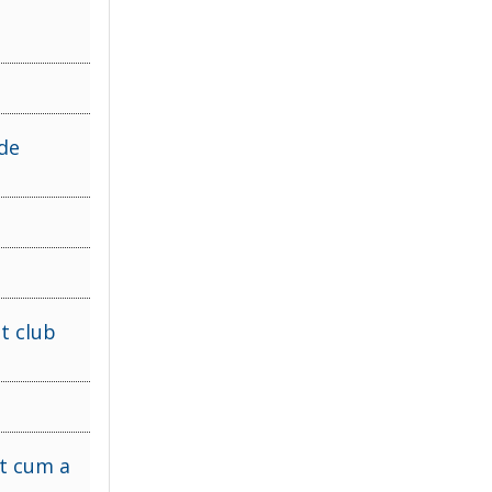
 de
t club
ct cum a