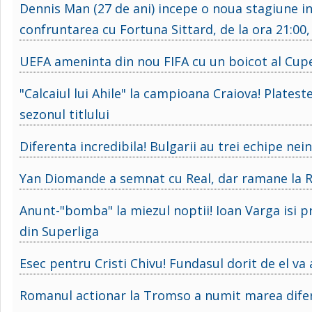
Dennis Man (27 de ani) incepe o noua stagiune in t
confruntarea cu Fortuna Sittard, de la ora 21:00
UEFA ameninta din nou FIFA cu un boicot al Cupe
"Calcaiul lui Ahile" la campioana Craiova! Plate
sezonul titlului
Diferenta incredibila! Bulgarii au trei echipe n
Yan Diomande a semnat cu Real, dar ramane la R
Anunt-"bomba" la miezul noptii! Ioan Varga isi p
din Superliga
Esec pentru Cristi Chivu! Fundasul dorit de el va 
Romanul actionar la Tromso a numit marea difere