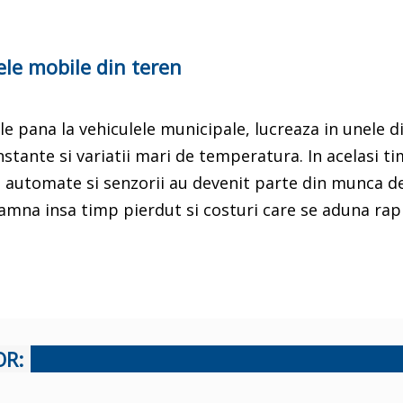
jele mobile din teren
ole pana la vehiculele municipale, lucreaza in unele d
onstante si variatii mari de temperatura. In acelasi ti
e automate si senzorii au devenit parte din munca de 
eamna insa timp pierdut si costuri care se aduna rapid
OR: