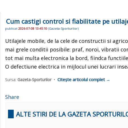
Cum castigi control si fiabilitate pe utila
publicat
2026-07-08 13:45:10
(
Gazeta-Sporturilor
)
Utilajele mobile, de la cele de constructii si agric
mai grele conditii posibile: praf, noroi, vibratii c
tot mai multa electronica la bord, fiindca functiil
O defectiune electrica in mijlocul unei lucrari ins
Citește articolul complet →
Sursa:
Gazeta-Sporturilor
•
Share
ALTE STIRI DE LA GAZETA SPORTURIL