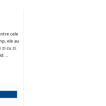
intre cele
mp, ele au
zi cu zi.
. ...