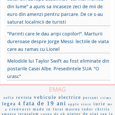
din lume" a ajuns sa incaseze zeci de mii de
euro din amenzi pentru parcare. De ce s-au
saturat localnicii de turisti
"Parinti care le dau aripi copiilor!". Marturii
dureroase despre Jorge Messi: lectiile de viata
care au ramas cu Lionel
Melodiile lui Taylor Swift au fost eliminate din
postarile Casei Albe. Presedintele SUA: "O
urasc"
EMAG
vehicule electrice
revista
sofie
persani
crims
fata de 19 ani
legea 4
iurie
apple store
mc
crenvurst
made in
a
furat masina
tudor chirila
ajutor de stat
amanta
jerusalem
caspa
de eh
sun la