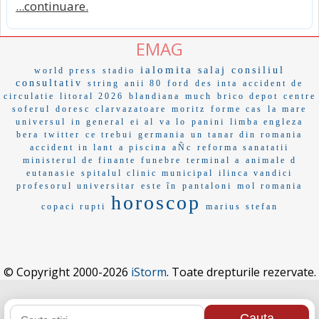
...continuare.
EMAG
ialomita
salaj
consiliul
world press
stadio
consultativ
string
anii 80
ford
des inta
accident de
circulatie
litoral 2026
blandiana
much
brico depot
centre
soferul
doresc
clarvazatoare
moritz
forme cas
la mare
universul
in general
ei al
va lo
panini
limba engleza
bera
twitter
ce trebui
germania
un tanar din romania
accident in lant
a piscina
aÑc
reforma sanatatii
ministerul de finante
funebre
terminal a
animale d
eutanasie
spitalul clinic municipal
ilinca vandici
profesorul universitar
este în
pantaloni
mol romania
horoscop
copaci rupti
marius stefan
© Copyright 2000-2026
iStorm
. Toate drepturile rezervate.