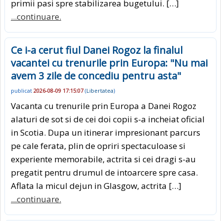
primii pasi spre stabilizarea bugetului. […]
...continuare.
Ce i-a cerut fiul Danei Rogoz la finalul
vacantei cu trenurile prin Europa: "Nu mai
avem 3 zile de concediu pentru asta"
publicat
2026-08-09 17:15:07
(
Libertatea
)
Vacanta cu trenurile prin Europa a Danei Rogoz
alaturi de sot si de cei doi copii s-a incheiat oficial
in Scotia. Dupa un itinerar impresionant parcurs
pe cale ferata, plin de opriri spectaculoase si
experiente memorabile, actrita si cei dragi s-au
pregatit pentru drumul de intoarcere spre casa.
Aflata la micul dejun in Glasgow, actrita […]
...continuare.