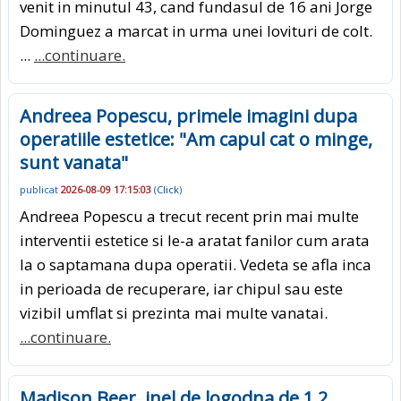
venit in minutul 43, cand fundasul de 16 ani Jorge
Dominguez a marcat in urma unei lovituri de colt.
...
...continuare.
Andreea Popescu, primele imagini dupa
operatiile estetice: "Am capul cat o minge,
sunt vanata"
publicat
2026-08-09 17:15:03
(
Click
)
Andreea Popescu a trecut recent prin mai multe
interventii estetice si le-a aratat fanilor cum arata
la o saptamana dupa operatii. Vedeta se afla inca
in perioada de recuperare, iar chipul sau este
vizibil umflat si prezinta mai multe vanatai.
...continuare.
Madison Beer, inel de logodna de 1,2