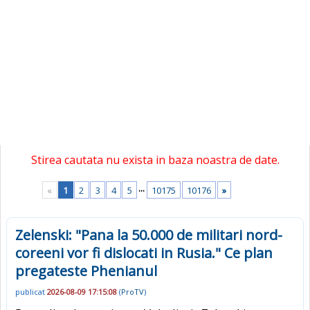
Stirea cautata nu exista in baza noastra de date.
...
«
1
2
3
4
5
10175
10176
»
Zelenski: "Pana la 50.000 de militari nord-
coreeni vor fi dislocati in Rusia." Ce plan
pregateste Phenianul
publicat
2026-08-09 17:15:08
(
ProTV
)