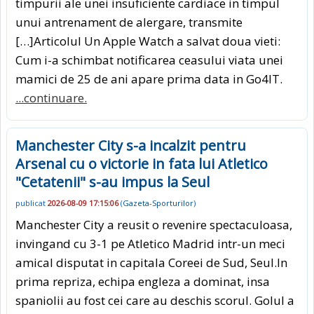
timpurii ale unei insuficiente cardiace in timpul
unui antrenament de alergare, transmite
[…]Articolul Un Apple Watch a salvat doua vieti:
Cum i-a schimbat notificarea ceasului viata unei
mamici de 25 de ani apare prima data in Go4IT.
...continuare.
Manchester City s-a incalzit pentru
Arsenal cu o victorie in fata lui Atletico
"Cetatenii" s-au impus la Seul
publicat
2026-08-09 17:15:06
(
Gazeta-Sporturilor
)
Manchester City a reusit o revenire spectaculoasa,
invingand cu 3-1 pe Atletico Madrid intr-un meci
amical disputat in capitala Coreei de Sud, Seul.In
prima repriza, echipa engleza a dominat, insa
spaniolii au fost cei care au deschis scorul. Golul a