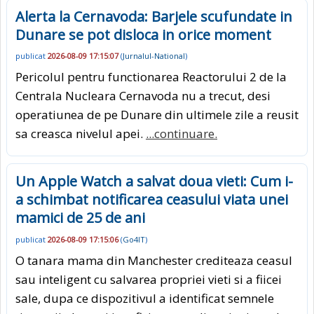
Alerta la Cernavoda: Barjele scufundate in
Dunare se pot disloca in orice moment
publicat
2026-08-09 17:15:07
(
Jurnalul-National
)
Pericolul pentru functionarea Reactorului 2 de la
Centrala Nucleara Cernavoda nu a trecut, desi
operatiunea de pe Dunare din ultimele zile a reusit
sa creasca nivelul apei.
...continuare.
Un Apple Watch a salvat doua vieti: Cum i-
a schimbat notificarea ceasului viata unei
mamici de 25 de ani
publicat
2026-08-09 17:15:06
(
Go4IT
)
O tanara mama din Manchester crediteaza ceasul
sau inteligent cu salvarea propriei vieti si a fiicei
sale, dupa ce dispozitivul a identificat semnele