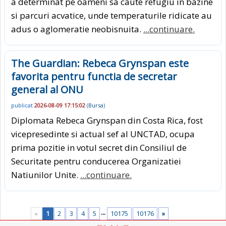
a determinat pe oameni sa caute refugiu in bazine
si parcuri acvatice, unde temperaturile ridicate au
adus o aglomeratie neobisnuita.
...continuare.
The Guardian: Rebeca Grynspan este
favorita pentru functia de secretar
general al ONU
publicat
2026-08-09 17:15:02
(
Bursa
)
Diplomata Rebeca Grynspan din Costa Rica, fost
vicepresedinte si actual sef al UNCTAD, ocupa
prima pozitie in votul secret din Consiliul de
Securitate pentru conducerea Organizatiei
Natiunilor Unite.
...continuare.
...
«
1
2
3
4
5
10175
10176
»