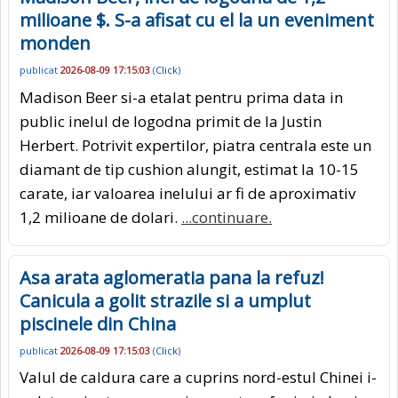
milioane $. S-a afisat cu el la un eveniment
monden
publicat
2026-08-09 17:15:03
(
Click
)
Madison Beer si-a etalat pentru prima data in
public inelul de logodna primit de la Justin
Herbert. Potrivit expertilor, piatra centrala este un
diamant de tip cushion alungit, estimat la 10-15
carate, iar valoarea inelului ar fi de aproximativ
1,2 milioane de dolari.
...continuare.
Asa arata aglomeratia pana la refuz!
Canicula a golit strazile si a umplut
piscinele din China
publicat
2026-08-09 17:15:03
(
Click
)
Valul de caldura care a cuprins nord-estul Chinei i-