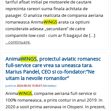
tariful afisat initial pe motoarele de cautare
reprezinta rareori suma finala achitata de
pasager. O analiza realizata de compania aeriana
romaneasca Anima
WINGS
arata ca optiuni
considerate adesea „secundare” de catre
companiile low-cost - cum ar fi bagajul de […]
...continuare.
Anima
WINGS
, proiectul aviatic romanesc
full-service care vrea sa uneasca tara.
Marius Pandel, CEO si co-fondator:”Ne
uitam la nevoile romanilor”
publicat
2026-08-06 15:45:07
(
Mediafax
)
Anima
WINGS
, companie aeriana full-service si
100% romaneasca, a prins contur in anul 2019. In
2020 a sosit prima aeronava in Otopeni. In prezent,