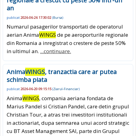
regionale a crescut cu peste 50% intr-un
an
publicat
2026-06-26 17:30:02
(
Bursa
)
Numarul pasagerilor transportati de operatorul
aerian Anima
WINGS
de pe aeroporturile regionale
din Romania a inregistrat o crestere de peste 50%
in ultimul an.
...continuare.
Anima
WINGS
, tranzactia care ar putea
schimba piata
publicat
2026-06-20 09:15:15
(
Ziarul-Financiar
)
Anima
WINGS
, compania aeriana fondata de
Marius Pandel si Cristian Pandel, care detin grupul
Christian Tour, a atras trei investitori institutionali
in actionariat, dupa semnarea unui acord strategic
cu BT Asset Management SAI, parte din Grupul