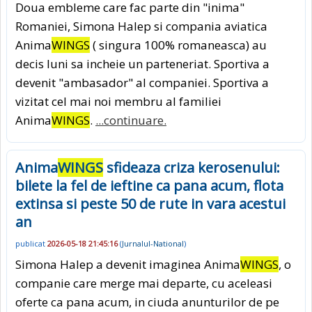
Doua embleme care fac parte din "inima"
Romaniei, Simona Halep si compania aviatica
Anima
WINGS
( singura 100% romaneasca) au
decis luni sa incheie un parteneriat. Sportiva a
devenit "ambasador" al companiei. Sportiva a
vizitat cel mai noi membru al familiei
Anima
WINGS
.
...continuare.
Anima
WINGS
sfideaza criza kerosenului:
bilete la fel de ieftine ca pana acum, flota
extinsa si peste 50 de rute in vara acestui
an
publicat
2026-05-18 21:45:16
(
Jurnalul-National
)
Simona Halep a devenit imaginea Anima
WINGS
, o
companie care merge mai departe, cu aceleasi
oferte ca pana acum, in ciuda anunturilor de pe