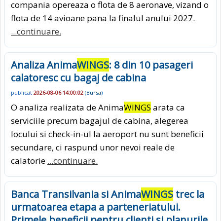
compania opereaza o flota de 8 aeronave, vizand o
flota de 14 avioane pana la finalul anului 2027.
...continuare.
Analiza Anima
WINGS
: 8 din 10 pasageri
calatoresc cu bagaj de cabina
publicat
2026-08-06 14:00:02
(
Bursa
)
O analiza realizata de Anima
WINGS
arata ca
serviciile precum bagajul de cabina, alegerea
locului si check-in-ul la aeroport nu sunt beneficii
secundare, ci raspund unor nevoi reale de
calatorie
...continuare.
Banca Transilvania si Anima
WINGS
trec la
urmatoarea etapa a parteneriatului.
Primele beneficii pentru clienti si planurile