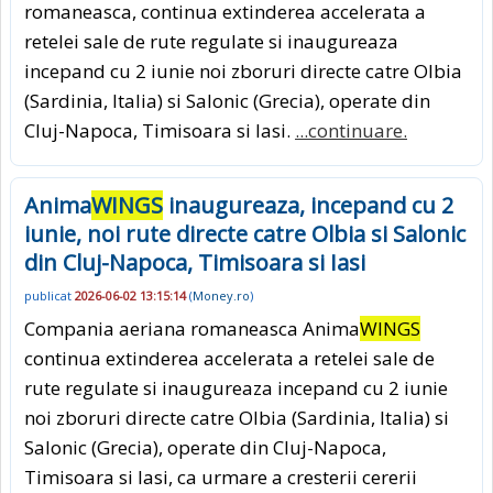
romaneasca, continua extinderea accelerata a
retelei sale de rute regulate si inaugureaza
incepand cu 2 iunie noi zboruri directe catre Olbia
(Sardinia, Italia) si Salonic (Grecia), operate din
Cluj-Napoca, Timisoara si Iasi.
...continuare.
Anima
WINGS
inaugureaza, incepand cu 2
iunie, noi rute directe catre Olbia si Salonic
din Cluj-Napoca, Timisoara si Iasi
publicat
2026-06-02 13:15:14
(
Money.ro
)
Compania aeriana romaneasca Anima
WINGS
continua extinderea accelerata a retelei sale de
rute regulate si inaugureaza incepand cu 2 iunie
noi zboruri directe catre Olbia (Sardinia, Italia) si
Salonic (Grecia), operate din Cluj-Napoca,
Timisoara si Iasi, ca urmare a cresterii cererii