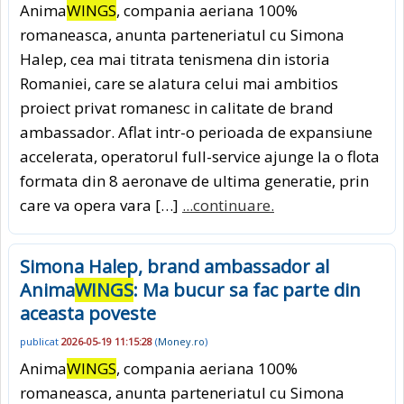
Anima
WINGS
, compania aeriana 100%
romaneasca, anunta parteneriatul cu Simona
Halep, cea mai titrata tenismena din istoria
Romaniei, care se alatura celui mai ambitios
proiect privat romanesc in calitate de brand
ambassador. Aflat intr-o perioada de expansiune
accelerata, operatorul full-service ajunge la o flota
formata din 8 aeronave de ultima generatie, prin
care va opera vara […]
...continuare.
Simona Halep, brand ambassador al
Anima
WINGS
: Ma bucur sa fac parte din
aceasta poveste
publicat
2026-05-19 11:15:28
(
Money.ro
)
Anima
WINGS
, compania aeriana 100%
romaneasca, anunta parteneriatul cu Simona