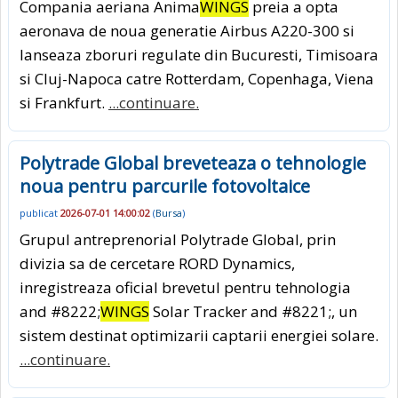
Compania aeriana Anima
WINGS
preia a opta
aeronava de noua generatie Airbus A220-300 si
lanseaza zboruri regulate din Bucuresti, Timisoara
si Cluj-Napoca catre Rotterdam, Copenhaga, Viena
si Frankfurt.
...continuare.
Polytrade Global breveteaza o tehnologie
noua pentru parcurile fotovoltaice
publicat
2026-07-01 14:00:02
(
Bursa
)
Grupul antreprenorial Polytrade Global, prin
divizia sa de cercetare RORD Dynamics,
inregistreaza oficial brevetul pentru tehnologia
and #8222;
WINGS
Solar Tracker and #8221;, un
sistem destinat optimizarii captarii energiei solare.
...continuare.