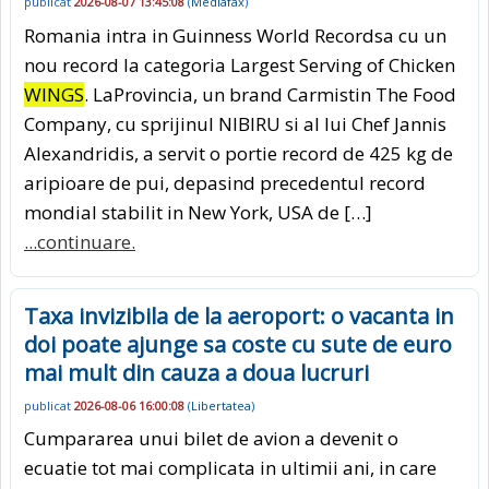
publicat
2026-08-07 13:45:08
(
Mediafax
)
Romania intra in Guinness World Recordsa cu un
nou record la categoria Largest Serving of Chicken
WINGS
. LaProvincia, un brand Carmistin The Food
Company, cu sprijinul NIBIRU si al lui Chef Jannis
Alexandridis, a servit o portie record de 425 kg de
aripioare de pui, depasind precedentul record
mondial stabilit in New York, USA de […]
...continuare.
Taxa invizibila de la aeroport: o vacanta in
doi poate ajunge sa coste cu sute de euro
mai mult din cauza a doua lucruri
publicat
2026-08-06 16:00:08
(
Libertatea
)
Cumpararea unui bilet de avion a devenit o
ecuatie tot mai complicata in ultimii ani, in care