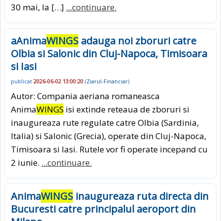
30 mai, la […]
...continuare.
aAnima
WINGS
adauga noi zboruri catre
Olbia si Salonic din Cluj-Napoca, Timisoara
si Iasi
publicat
2026-06-02 13:00:20
(
Ziarul-Financiar
)
Autor: Compania aeriana romaneasca
Anima
WINGS
isi extinde reteaua de zboruri si
inaugureaza rute regulate catre Olbia (Sardinia,
Italia) si Salonic (Grecia), operate din Cluj-Napoca,
Timisoara si Iasi. Rutele vor fi operate incepand cu
2 iunie.
...continuare.
Anima
WINGS
inaugureaza ruta directa din
Bucuresti catre principalul aeroport din