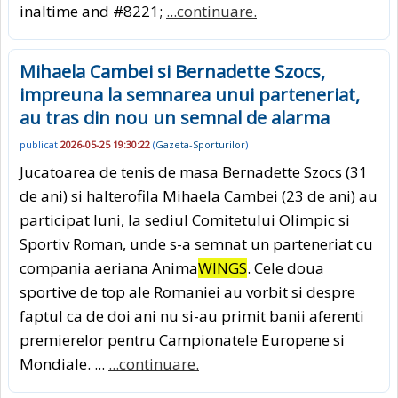
inaltime and #8221;
...continuare.
Mihaela Cambei si Bernadette Szocs,
impreuna la semnarea unui parteneriat,
au tras din nou un semnal de alarma
publicat
2026-05-25 19:30:22
(
Gazeta-Sporturilor
)
Jucatoarea de tenis de masa Bernadette Szocs (31
de ani) si halterofila Mihaela Cambei (23 de ani) au
participat luni, la sediul Comitetului Olimpic si
Sportiv Roman, unde s-a semnat un parteneriat cu
compania aeriana Anima
WINGS
. Cele doua
sportive de top ale Romaniei au vorbit si despre
faptul ca de doi ani nu si-au primit banii aferenti
premierelor pentru Campionatele Europene si
Mondiale. ...
...continuare.