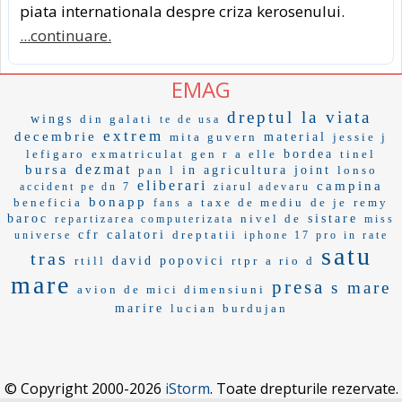
piata internationala despre criza kerosenului.
...continuare.
EMAG
dreptul la viata
wings
din galati
te de usa
extrem
decembrie
mita guvern
material
jessie j
lefigaro
exmatriculat
gen r
a elle
bordea
tinel
dezmat
bursa
pan l
in agricultura
joint
lonso
eliberari
campina
accident pe dn 7
ziarul adevaru
bonapp
beneficia
taxe de mediu
de je
remy
fans a
baroc
nivel de
sistare
repartizarea computerizata
miss
cfr calatori
dreptatii
universe
iphone 17 pro in rate
satu
tras
rtill
david popovici
rtpr
a rio d
mare
presa
s mare
avion de mici dimensiuni
marire
lucian burdujan
© Copyright 2000-2026
iStorm
. Toate drepturile rezervate.