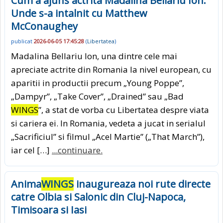
Cum a ajuns actrita Madalina Bellariu Ion.
Unde s-a intalnit cu Matthew
McConaughey
publicat
2026-06-05 17:45:28
(
Libertatea
)
Madalina Bellariu Ion, una dintre cele mai
apreciate actrite din Romania la nivel european, cu
aparitii in productii precum „Young Poppe”,
„Dampyr”, „Take Cover”, „Drained” sau „Bad
WINGS
”, a stat de vorba cu Libertatea despre viata
si cariera ei. In Romania, vedeta a jucat in serialul
„Sacrificiul” si filmul „Acel Martie” („That March”),
iar cel […]
...continuare.
Anima
WINGS
inaugureaza noi rute directe
catre Olbia si Salonic din Cluj-Napoca,
Timisoara si Iasi