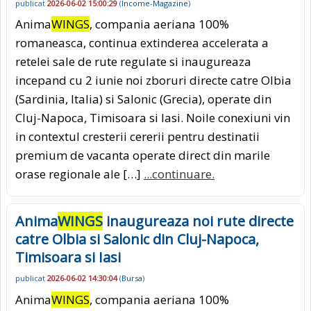
publicat
2026-06-02 15:00:29
(
Income-Magazine
)
Anima
WINGS
, compania aeriana 100%
romaneasca, continua extinderea accelerata a
retelei sale de rute regulate si inaugureaza
incepand cu 2 iunie noi zboruri directe catre Olbia
(Sardinia, Italia) si Salonic (Grecia), operate din
Cluj-Napoca, Timisoara si Iasi. Noile conexiuni vin
in contextul cresterii cererii pentru destinatii
premium de vacanta operate direct din marile
orase regionale ale […]
...continuare.
Anima
WINGS
inaugureaza noi rute directe
catre Olbia si Salonic din Cluj-Napoca,
Timisoara si Iasi
publicat
2026-06-02 14:30:04
(
Bursa
)
Anima
WINGS
, compania aeriana 100%