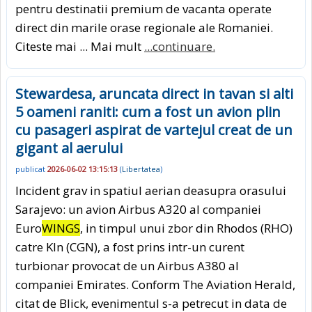
pentru destinatii premium de vacanta operate
direct din marile orase regionale ale Romaniei.
Citeste mai ... Mai mult
...continuare.
Stewardesa, aruncata direct in tavan si alti
5 oameni raniti: cum a fost un avion plin
cu pasageri aspirat de vartejul creat de un
gigant al aerului
publicat
2026-06-02 13:15:13
(
Libertatea
)
Incident grav in spatiul aerian deasupra orasului
Sarajevo: un avion Airbus A320 al companiei
Euro
WINGS
, in timpul unui zbor din Rhodos (RHO)
catre Kln (CGN), a fost prins intr-un curent
turbionar provocat de un Airbus A380 al
companiei Emirates. Conform The Aviation Herald,
citat de Blick, evenimentul s-a petrecut in data de