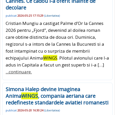
Cannes. Ce cadou i-a oferit inainte de
decolare
publicat
2026-05-25 17:15:29
(
Libertatea
)
Cristian Mungiu a castigat Palme d’Or la Cannes
2026 pentru „Fjord”, devenind al doilea roman
care obtine distinctia de doua ori. Duminica,
regizorul s-a intors de la Cannes la Bucuresti si a
fost intampinat cu o surpriza de membrii
echipajului Anima
WINGS
. Pilotul avionului care l-a
adus in Capitala a facut un gest superb si i-a […]
...continuare.
Simona Halep devine imaginea
Anima
WINGS
, compania aeriana care
redefineste standardele aviatiei romanesti
publicat
2026-05-20 16:30:24
(
Libertatea
)