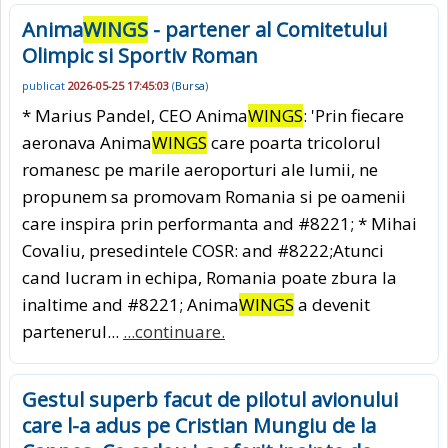
Anima
WINGS
- partener al Comitetului
Olimpic si Sportiv Roman
publicat
2026-05-25 17:45:03
(
Bursa
)
* Marius Pandel, CEO Anima
WINGS
: 'Prin fiecare
aeronava Anima
WINGS
care poarta tricolorul
romanesc pe marile aeroporturi ale lumii, ne
propunem sa promovam Romania si pe oamenii
care inspira prin performanta and #8221; * Mihai
Covaliu, presedintele COSR: and #8222;Atunci
cand lucram in echipa, Romania poate zbura la
inaltime and #8221; Anima
WINGS
a devenit
partenerul...
...continuare.
Gestul superb facut de pilotul avionului
care l-a adus pe Cristian Mungiu de la