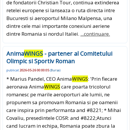
de fondatorii Christian Tour, continua extinderea
retelei europene si lanseaza o ruta directa intre
Bucuresti si aeroportul Milano Malpensa, una
dintre cele mai importante conexiuni aeriene
dintre Romania si nordul Italiei.
...continuare.
Anima
WINGS
- partener al Comitetului
Olimpic si Sportiv Roman
publicat
2026-05-26 00:00:05
(
Bursa
)
* Marius Pandel, CEO Anima
WINGS
: 'Prin fiecare
aeronava Anima
WINGS
care poarta tricolorul
romanesc pe marile aeroporturi ale lumii, ne
propunem sa promovam Romania si pe oamenii
care inspira prin performanta and #8221; * Mihai
Covaliu, presedintele COSR: and #8222;Atunci
cand lucram in echipa, Romania poate zbura la