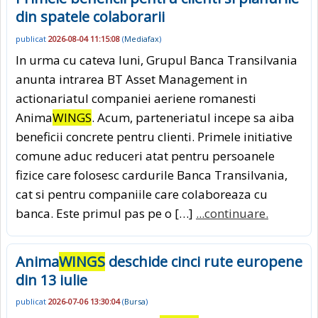
din spatele colaborarii
publicat
2026-08-04 11:15:08
(
Mediafax
)
In urma cu cateva luni, Grupul Banca Transilvania
anunta intrarea BT Asset Management in
actionariatul companiei aeriene romanesti
Anima
WINGS
. Acum, parteneriatul incepe sa aiba
beneficii concrete pentru clienti. Primele initiative
comune aduc reduceri atat pentru persoanele
fizice care folosesc cardurile Banca Transilvania,
cat si pentru companiile care colaboreaza cu
banca. Este primul pas pe o […]
...continuare.
Anima
WINGS
deschide cinci rute europene
din 13 iulie
publicat
2026-07-06 13:30:04
(
Bursa
)