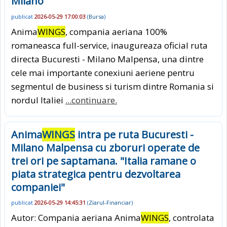
Milano
publicat
2026-05-29 17:00:03
(
Bursa
)
Anima
WINGS
, compania aeriana 100%
romaneasca full-service, inaugureaza oficial ruta
directa Bucuresti - Milano Malpensa, una dintre
cele mai importante conexiuni aeriene pentru
segmentul de business si turism dintre Romania si
nordul Italiei
...continuare.
Anima
WINGS
intra pe ruta Bucuresti -
Milano Malpensa cu zboruri operate de
trei ori pe saptamana. "Italia ramane o
piata strategica pentru dezvoltarea
companiei"
publicat
2026-05-29 14:45:31
(
Ziarul-Financiar
)
Autor: Compania aeriana Anima
WINGS
, controlata